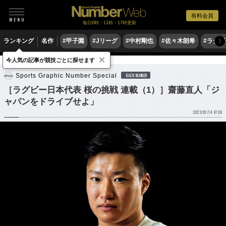
有料会員
毎日6時・11時・17時更新
ランキング
名作
#甲子園
#Jリーグ
#中村剛也
#佐々木朗希
#ラグ
〉
×
今人気の記事が競技ごとに探せます
ラグビー
ラグビー日本代表
Sports Graphic Number Special
BACK NUMBER
［ラグビー日本代表 桜の挑戦 連載（1）］齋藤直人「ジ
ャパンをドライブせよ」
2023/01/14 07:00