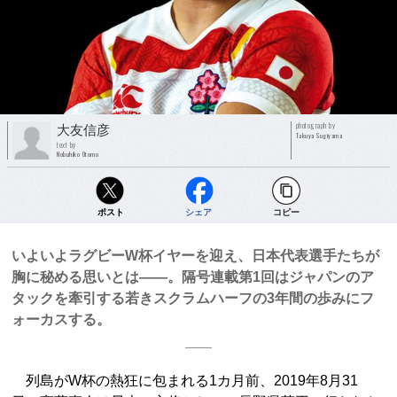
photograph by
大友信彦
Takuya Sugiyama
text by
Nobuhiko Otomo
ポスト
シェア
コピー
いよいよラグビーW杯イヤーを迎え、日本代表選手たちが
胸に秘める思いとは――。隔号連載第1回はジャパンのア
タックを牽引する若きスクラムハーフの3年間の歩みにフ
ォーカスする。
列島がW杯の熱狂に包まれる1カ月前、2019年8月31