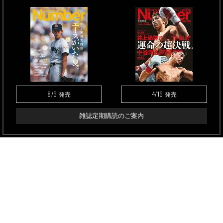
8/6
4/16
発売
発売
雑誌定期購読のご案内