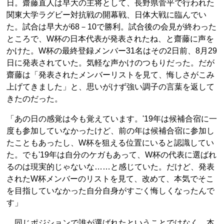
日。齋藤直人は早大の主将として、長野県菅平で行われた
関東大学ラグビー対抗戦の開幕戦、日体大戦に臨んでい
た。試合は早大が68－10で勝利。試合後の会見が終わった
ところで、W杯の日本代表が発表されたね、と齋藤に声を
かけた。W杯の最終登録メンバー31名はその2日前、8月29
日に発表されていた。気軽な声かけのつもりだった。だが
齋藤は「発表されたメンバーリストを見て、悔しさがこみ
上げてきました」と、思いがけず強い調子の言葉を返して
きたのだった。
「あの日の感覚は今も覚えています。'19年は候補合宿に一
度も参加していなかったけど、前の年は候補合宿に参加し
たこともあったし、W杯を狙える位置にいると認識してい
た。でも'19年は自分のケガもあって、W杯の代表に選ばれ
るのは現実的じゃないな……と感じていた。だけど、発表
されたW杯メンバーのリストを見て、改めて、本気でそこ
を目指していなかった自分自身がすごく悔しくなったんで
す」
同じポジションで誰が選ばれたということではなく、本