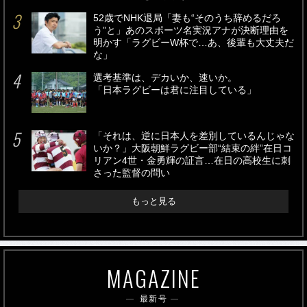
52歳でNHK退局「妻も“そのうち辞めるだろ
う”と」あのスポーツ名実況アナが決断理由を
明かす「ラグビーW杯で…あ、後輩も大丈夫だ
な」
選考基準は、デカいか、速いか。
「日本ラグビーは君に注目している」
「それは、逆に日本人を差別しているんじゃな
いか？」大阪朝鮮ラグビー部“結束の絆”在日コ
リアン4世・金勇輝の証言…在日の高校生に刺
さった監督の問い
もっと見る
MAGAZINE
最新号