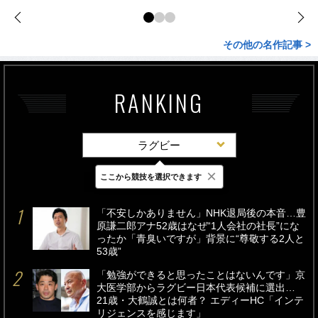
その他の名作記事 >
RANKING
ラグビー
×
ここから競技を選択できます
最新
24時間
週間
「不安しかありません」NHK退局後の本音…豊
原謙二郎アナ52歳はなぜ“1人会社の社長”にな
ったか「青臭いですが」背景に“尊敬する2人と
53歳”
「勉強ができると思ったことはないんです」京
大医学部からラグビー日本代表候補に選出…
21歳・大鶴誠とは何者？ エディーHC「インテ
リジェンスを感じます」