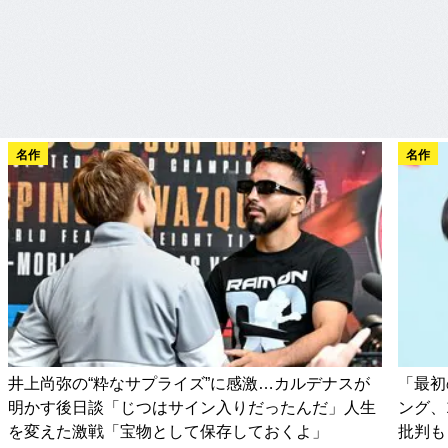
名作
名作
井上尚弥の“粋なサプライズ”に感激…カルデナスが
「最初
明かす後日談「じつはサイン入りだったんだ」人生
ング、
を変えた激戦「宝物として保存しておくよ」
批判も