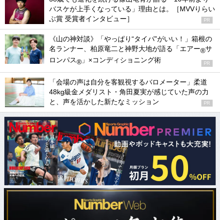
バスケが上手くなっている」理由とは。［MVVりらい
ぶ賞 受賞者インタビュー］
PR
《山の神対談》「やっぱり“タイパ”がいい！」箱根の
名ランナー、柏原竜二と神野大地が語る「エアー
サ
®
ロンパス
」×コンディショニング術
®
PR
「会場の声は自分を客観視するバロメーター」柔道
48kg級金メダリスト・角田夏実が感じていた声の力
と、声を活かした新たなミッション
PR