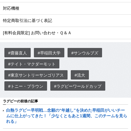
対応機種
特定商取引法に基づく表記
[有料会員限定] お問い合わせ・Ｑ＆Ａ
#齋藤直人
#早稲田大学
#サンウルブズ
#テイト・マクダーモット
#東京サントリーサンゴリアス
#流大
#トニー・ブラウン
#ラグビーワールドカップ
ラグビーの前後の記事
白熱ラグビー早明戦…念願の“年越し”を決めた早稲田がいいチー
ムに仕上がってきた！「少なくともあと1週間、このチームを見ら
れる」