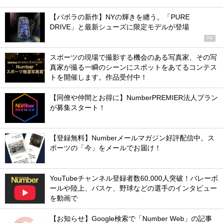
【バボラの新作】NYの輝きを纏う。「PURE
DRIVE」と最新シューズに限定モデルが登場
PR
スポーツの現場で撮影する機会のある写真家、その写
真家が撮る一瞬のシーンにスポットをあてるコンテス
トを開催します。作品受付中！
【同僚や仲間とお得に】NumberPREMIER法人プラン
が募集スタート！
【登録無料】Numberメールマガジン好評配信中。ス
ポーツの「今」をメールでお届け！
YouTubeチャンネル登録者数60,000人突破！バレーボ
ールや陸上、バスケ、野球などの選手のインタビュー
を動画で
【お知らせ】Google検索で「Number Web」の記事