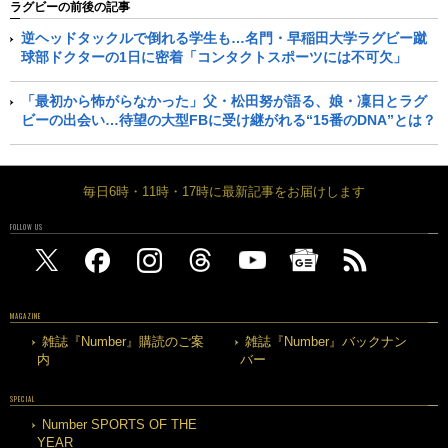
ラグビーの前後の記事
逆ヘッドタックルで倒れる学生も…名門・早稲田大学ラグビー蹴
球部ドクターの1日に密着「コンタクトスポーツには不可欠」
「最初から怖がらなかった」父・松田努が語る、娘・凜日とラグ
ビーの出会い…待望の大型FBに受け継がれる“15番のDNA”とは？
毎日6時・11時・17時に最新記事をお届けします
FOLLOW US
MAGAZINE
雑誌『Number』購読のご案
雑誌『Number』バックナン
内
バー
SPECIAL
Number SPORTS OF THE
YEAR