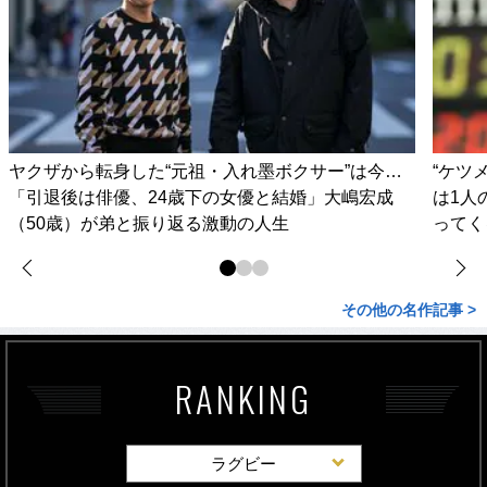
ヤクザから転身した“元祖・入れ墨ボクサー”は今…
“ケツ
「引退後は俳優、24歳下の女優と結婚」大嶋宏成
は1人
（50歳）が弟と振り返る激動の人生
ってく
その他の名作記事 >
RANKING
ラグビー