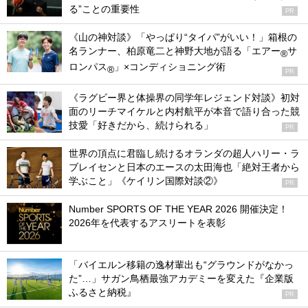
る”ことの重要性
PR
《山の神対談》「やっぱり“タイパ”がいい！」箱根の
名ランナー、柏原竜二と神野大地が語る「エアー
サ
®
ロンパス
」×コンディショニング術
®
PR
《ラグビー界と体操界の同学年レジェンド対談》初対
面のリーチマイケルと内村航平が本音で語り合った競
技愛「好きだから、続けられる」
PR
世界の頂点に君臨し続けるオランダの超人ハリー・ラ
ブレイセンと日本のエースの太田海也「絶対王者から
学ぶこと」《ケイリン国際対談②》
PR
Number SPORTS OF THE YEAR 2026 開催決定！
2026年を代表するアスリートを表彰
「バイエルン移籍の逸材輩出も“グラウンドがなかっ
た”…」サガン鳥栖最強アカデミーを変えた『企業版
ふるさと納税』
PR