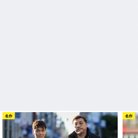
名作
名作