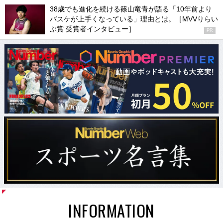
38歳でも進化を続ける篠山竜青が語る「10年前より
バスケが上手くなっている」理由とは。［MVVりらい
ぶ賞 受賞者インタビュー］
PR
INFORMATION