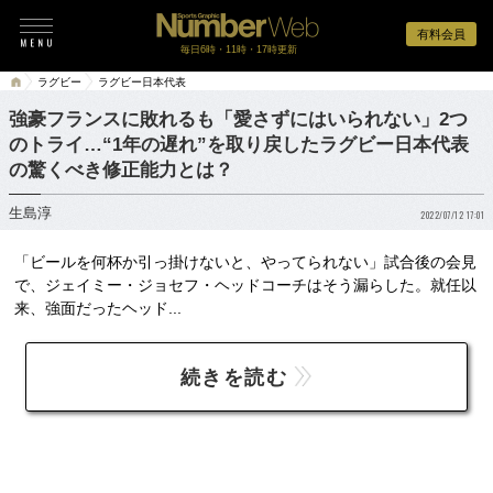
有料会員
毎日6時・11時・17時更新
ラグビー
ラグビー日本代表
強豪フランスに敗れるも「愛さずにはいられない」2つ
のトライ…“1年の遅れ”を取り戻したラグビー日本代表
の驚くべき修正能力とは？
生島淳
2022/07/12 17:01
「ビールを何杯か引っ掛けないと、やってられない」試合後の会見
で、ジェイミー・ジョセフ・ヘッドコーチはそう漏らした。就任以
来、強面だったヘッド...
続きを読む