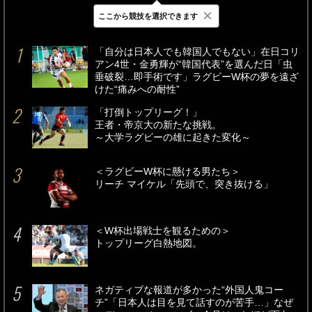
×
ここから競技を選択できます
最新
24時間
週間
「自分は日本人でも韓国人でもない」在日コリ
アン4世・金勇輝が“韓国代表”を選んだ日「虫
垂破裂…即手術です」ラグビーW杯の夢を遠ざ
けた“痛みへの耐性”
「打倒トップリーグ！」
王者・帝京大の新たな挑戦。
～大学ラグビーの雄に起きた変化～
＜ラグビーW杯に懸ける男たち＞
リーチ マイケル「先頭で、突き抜ける」
＜W杯出場戦士を観るための＞
トップリーグ白熱地図。
ネガティブな報道が多かった“外国人鬼コー
チ”「日本人は目を見て話すのが苦手…」なぜ