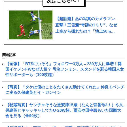
次はこちらへ！
【超話題】あの写真のカメラマン
直撃！三笘薫“奇跡の1ミリ”、なぜ
上空から撮れたの？「地上50mか
らニッポンのゴールを待ってい
た」
関連記事
【画像】「BTSにいそう」フォロワー3万人→230万人に爆増！韓
国イケメンFWなぜ人気？ 号泣フンミン、スタンドを彩る韓国人女
性サポーターも（100枚超）
【写真】「タケは僕のことをたくさん助けてくれた」仲良くベンチ
に座る久保建英とイ・ガンイン
【秘蔵写真】ヤンチャそうな堂安律15歳（なんと背番号3！）や久
保建英とキャッキャしてたU-20W杯、冨安や田中碧もいた国際大
会を見る（全90枚）