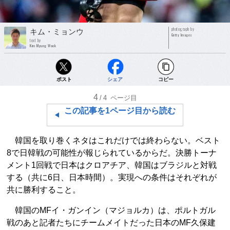
photograph by
キム・ミョンウ
Getty Images
text by
Kim Myung Wook
ポスト
シェア
コピー
4
/4
ページ目
この記事を1ページ目から読む
韓国を取り巻くネタはこれだけでは終わらない。ベスト
8で日韓戦の可能性が報じられているからだ。決勝トーナ
メント1回戦で日本はクロアチア、韓国はブラジルと対戦
する（共に6日、日本時間）。実現への条件はそれぞれが
共に勝利すること。
韓国のMFイ・ガンイン（マジョルカ）は、ポルトガル
戦のあと記者たちにチームメイトだった日本のMF久保建