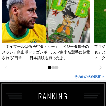
「ネイマールは孫悟空タトゥー」「ベジータ帽子の
ブラジ
メッシ」鳥山明ドラゴンボールが“南米名選手に超愛
表」と
される”日常…「日本語版も買ったよ」
ノ、ク
その他の名作記事 >
RANKING