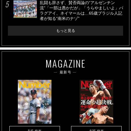
乱闘も辞さず、賛否両論の“アルゼンチン
流”「一部は愚かだが」「うらやましいよ」パ
ラグアイ、ネイマールは…65歳ブラジル人記
者が知る“南米のナゾ”
もっと見る
MAGAZINE
最新号
8/6
4/16