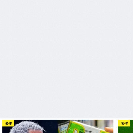
名作
名作