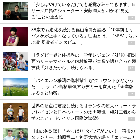
「少しぼやけているだけでも感覚が狂ってきます」B
リーグ屈指のシューター・安藤周人が明かす“見え
る”ことの重要性
PR
38歳でも進化を続ける篠山竜青が語る「10年前より
バスケが上手くなっている」理由とは。［MVVりらい
ぶ賞 受賞者インタビュー］
PR
《ラグビー界と体操界の同学年レジェンド対談》初対
面のリーチマイケルと内村航平が本音で語り合った競
技愛「好きだから、続けられる」
PR
「バイエルン移籍の逸材輩出も“グラウンドがなかっ
た”…」サガン鳥栖最強アカデミーを変えた『企業版
ふるさと納税』
PR
世界の頂点に君臨し続けるオランダの超人ハリー・ラ
ブレイセンと日本のエースの太田海也「絶対王者から
学ぶこと」《ケイリン国際対談②》
PR
《山の神対談》「やっぱり“タイパ”がいい！」箱根の
名ランナー、柏原竜二と神野大地が語る「エアー
サ
®