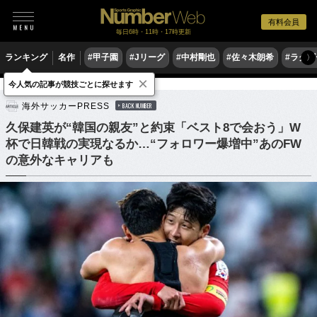
有料会員
毎日6時・11時・17時更新
ランキング
名作
#甲子園
#Jリーグ
#中村剛也
#佐々木朗希
#ラグ
〉
×
今人気の記事が競技ごとに探せます
サッカー
サッカー日本代表
海外サッカーPRESS
BACK NUMBER
久保建英が“韓国の親友”と約束「ベスト8で会おう」W
杯で日韓戦の実現なるか…“フォロワー爆増中”あのFW
の意外なキャリアも