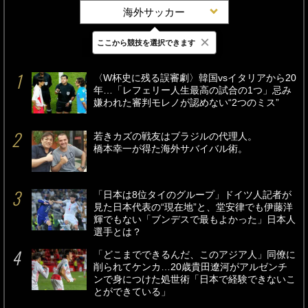
海外サッカー
×
ここから競技を選択できます
最新
24時間
週間
〈W杯史に残る誤審劇〉韓国vsイタリアから20
年…「レフェリー人生最高の試合の1つ」忌み
嫌われた審判モレノが認めない“2つのミス”
若きカズの戦友はブラジルの代理人。
橋本幸一が得た海外サバイバル術。
「日本は8位タイのグループ」ドイツ人記者が
見た日本代表の“現在地”と、堂安律でも伊藤洋
輝でもない「ブンデスで最もよかった」日本人
選手とは？
「どこまでできるんだ、このアジア人」同僚に
削られてケンカ…20歳貴田遼河がアルゼンチ
ンで身につけた処世術「日本で経験できないこ
とができている」