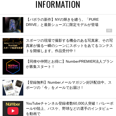
INFORMATION
【バボラの新作】NYの輝きを纏う。「PURE
DRIVE」と最新シューズに限定モデルが登場
PR
スポーツの現場で撮影する機会のある写真家、その写
真家が撮る一瞬のシーンにスポットをあてるコンテス
トを開催します。作品受付中！
【同僚や仲間とお得に】NumberPREMIER法人プラン
が募集スタート！
【登録無料】Numberメールマガジン好評配信中。ス
ポーツの「今」をメールでお届け！
YouTubeチャンネル登録者数60,000人突破！バレーボ
ールや陸上、バスケ、野球などの選手のインタビュー
を動画で