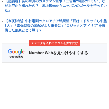
【超話題】あの写真のカメラマン直撃！三笘薫“奇跡の1ミリ”、な
ぜ上空から撮れたの？「地上50mからニッポンのゴールを待ってい
た」
【今夜決戦】中村憲剛のクロアチア戦展望「肝はモドリッチら中盤
3人」「森保監督の采配がより重要に」“ロジックとアドリブ”を兼
備した強豪とどう戦う？
チェックを入れてボタンを押すだけ
Number Webを見つけやすくする