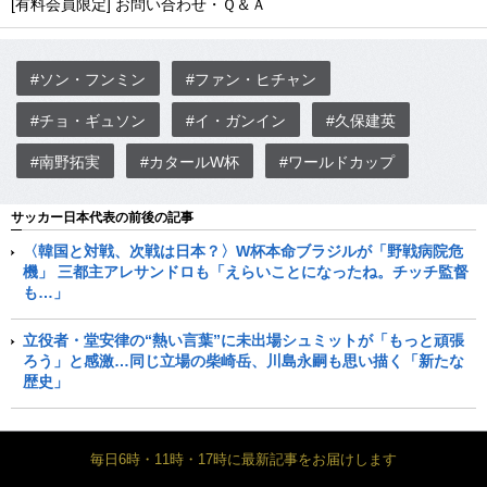
[有料会員限定] お問い合わせ・Ｑ＆Ａ
#ソン・フンミン
#ファン・ヒチャン
#チョ・ギュソン
#イ・ガンイン
#久保建英
#南野拓実
#カタールW杯
#ワールドカップ
サッカー日本代表の前後の記事
〈韓国と対戦、次戦は日本？〉W杯本命ブラジルが「野戦病院危
機」 三都主アレサンドロも「えらいことになったね。チッチ監督
も…」
立役者・堂安律の“熱い言葉”に未出場シュミットが「もっと頑張
ろう」と感激…同じ立場の柴崎岳、川島永嗣も思い描く「新たな
歴史」
毎日6時・11時・17時に最新記事をお届けします