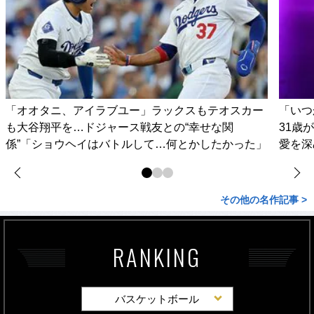
「オオタニ、アイラブユー」ラックスもテオスカー
「いつ
も大谷翔平を…ドジャース戦友との“幸せな関
31歳
係”「ショウヘイはバトルして…何とかしたかった」
愛を深
その他の名作記事 >
RANKING
バスケットボール