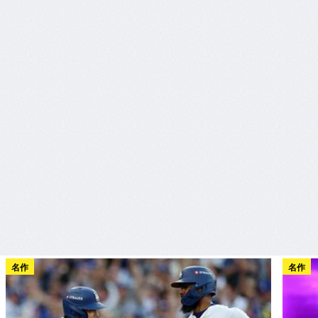
名作
名作