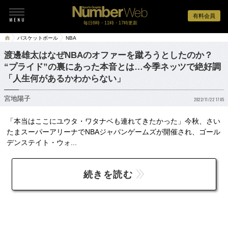
有料会員
毎日6時・11時・17時更新
バスケットボール
NBA
渡邊雄太はなぜNBAのオファーを蹴ろうとしたのか？
“プライド”の裏にあった本音とは…今季ネッツで絶好調
「人生何があるかわからない」
宮地陽子
2022/11/22 17:05
「本当はここにユウタ・ワタナベも連れてきたかった」今秋、さい
たまスーパーアリーナでNBAジャパンゲームズが開催され、ゴール
デンステイト・ウォ...
続きを読む