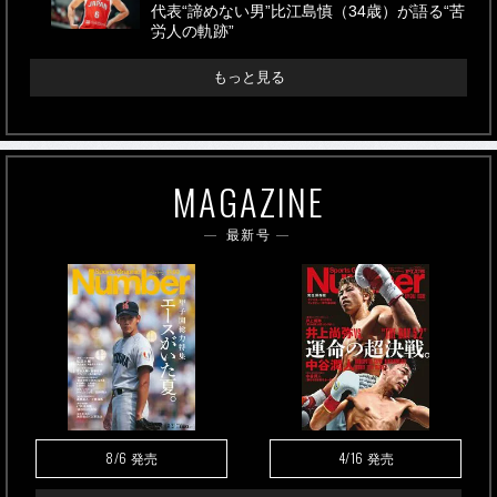
代表“諦めない男”比江島慎（34歳）が語る“苦
労人の軌跡”
もっと見る
MAGAZINE
最新号
8/6
4/16
発売
発売