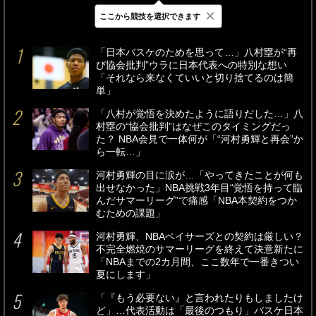
×
ここから競技を選択できます
最新
24時間
週間
「日本バスケのためを思って…」八村塁が“再
び協会批判”ウラに日本代表への特別な想い
「それなら来なくていいと切り捨てるのは簡
単」
「八村が覚悟を決めたように語りだした…」八
村塁の“協会批判”はなぜこのタイミングだっ
た？ NBA会見で一体何が「“河村勇輝と再会”か
ら一転…」
河村勇輝の目に涙が…「やってきたことが何も
出せなかった」NBA挑戦3年目“覚悟を持って臨
んだサマーリーグ”で痛感「NBA本契約をつか
むための課題」
河村勇輝、NBAペイサーズとの契約は厳しい？
不完全燃焼のサマーリーグを終えて決意新たに
「NBAまでの2カ月間、ここ数年で一番きつい
夏にします」
「『もう必要ない』と言われたりもしましたけ
ど」…代表活動は「最後のつもり」バスケ日本