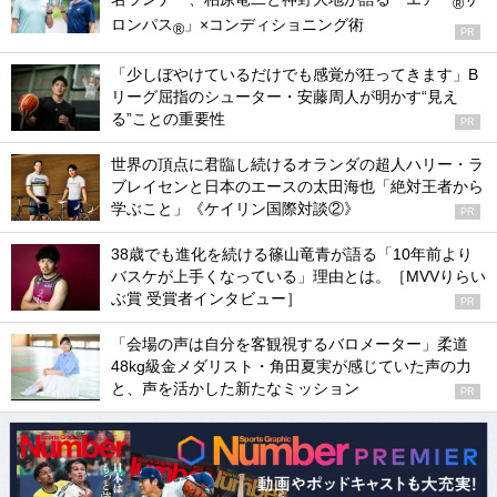
®
ロンパス
」×コンディショニング術
®
PR
「少しぼやけているだけでも感覚が狂ってきます」B
リーグ屈指のシューター・安藤周人が明かす“見え
る”ことの重要性
PR
世界の頂点に君臨し続けるオランダの超人ハリー・ラ
ブレイセンと日本のエースの太田海也「絶対王者から
学ぶこと」《ケイリン国際対談②》
PR
38歳でも進化を続ける篠山竜青が語る「10年前より
バスケが上手くなっている」理由とは。［MVVりらい
ぶ賞 受賞者インタビュー］
PR
「会場の声は自分を客観視するバロメーター」柔道
48kg級金メダリスト・角田夏実が感じていた声の力
と、声を活かした新たなミッション
PR