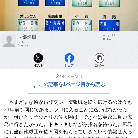
photograph by
阿部珠樹
JIJI PRESS
text by
Tamaki Abe
ポスト
シェア
コピー
2
/4
ページ目
この記事を1ページ目から読む
さまざまな噂が飛び交い、情報戦を繰り広げるのは今も
21年前も同じである。プロに入ることに迷いはなかった
が、母ひとり子ひとりの佐々岡は、できれば実家に近い広
島に行きたかった。ドキドキしながら指名を待った。広島
にも当然他球団が佐々岡をねらっているという情報は入っ