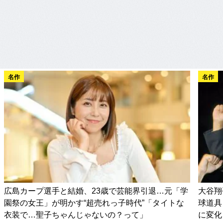
名作
名作
広島カープ選手と結婚、23歳で芸能界引退…元「学
大谷翔
園祭の女王」が明かす“超売れっ子時代”「タイトな
球道具
衣装で…聖子ちゃんじゃないの？って」
に変化