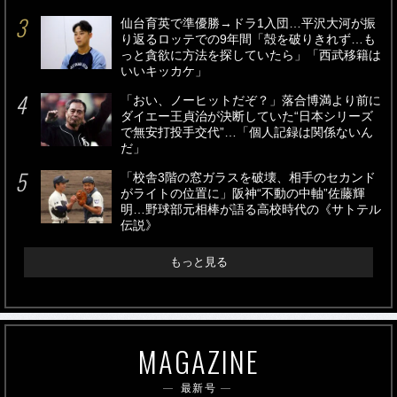
仙台育英で準優勝→ドラ1入団…平沢大河が振
り返るロッテでの9年間「殻を破りきれず…も
っと貪欲に方法を探していたら」「西武移籍は
いいキッカケ」
「おい、ノーヒットだぞ？」落合博満より前に
ダイエー王貞治が決断していた“日本シリーズ
で無安打投手交代”…「個人記録は関係ないん
だ」
「校舎3階の窓ガラスを破壊、相手のセカンド
がライトの位置に」阪神“不動の中軸”佐藤輝
明…野球部元相棒が語る高校時代の《サトテル
伝説》
もっと見る
MAGAZINE
最新号