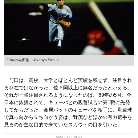
90年の与田剛 ©Naoya Sanuki
与田は、高校、大学とほとんど実績を残せず、注目され
る存在ではなかった。佐々岡以上に無名だったといえる。
それが一躍注目されるようになったのは、'89年の5月、全
日本に抜擢されて、キューバとの親善試合の第1戦に先発
してからだった。金属バットのキューバを相手に、剛速球
で真っ向から立ち向かう姿は、野茂などほかの有力選手を
見るのが主な目的で来ていたスカウトの目を引いた。
ADVERTISEMENT