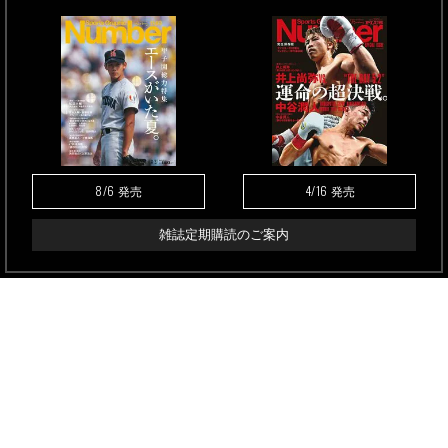
8/6
4/16
発売
発売
雑誌定期購読のご案内