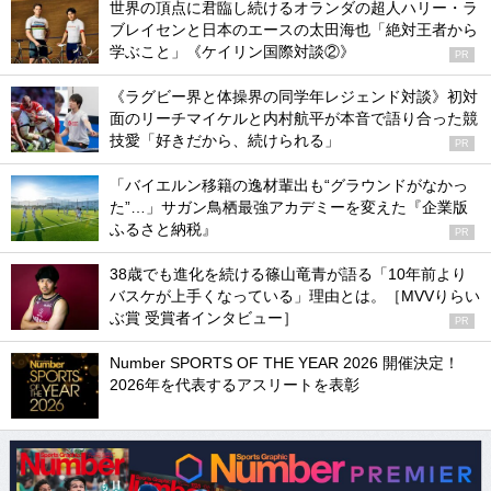
世界の頂点に君臨し続けるオランダの超人ハリー・ラ
ブレイセンと日本のエースの太田海也「絶対王者から
学ぶこと」《ケイリン国際対談②》
PR
《ラグビー界と体操界の同学年レジェンド対談》初対
面のリーチマイケルと内村航平が本音で語り合った競
技愛「好きだから、続けられる」
PR
「バイエルン移籍の逸材輩出も“グラウンドがなかっ
た”…」サガン鳥栖最強アカデミーを変えた『企業版
ふるさと納税』
PR
38歳でも進化を続ける篠山竜青が語る「10年前より
バスケが上手くなっている」理由とは。［MVVりらい
ぶ賞 受賞者インタビュー］
PR
Number SPORTS OF THE YEAR 2026 開催決定！
2026年を代表するアスリートを表彰