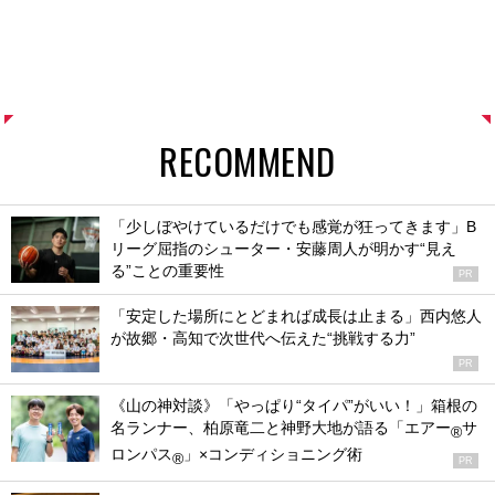
RECOMMEND
「少しぼやけているだけでも感覚が狂ってきます」B
リーグ屈指のシューター・安藤周人が明かす“見え
る”ことの重要性
PR
「安定した場所にとどまれば成長は止まる」西内悠人
が故郷・高知で次世代へ伝えた“挑戦する力”
PR
《山の神対談》「やっぱり“タイパ”がいい！」箱根の
名ランナー、柏原竜二と神野大地が語る「エアー
サ
®
ロンパス
」×コンディショニング術
®
PR