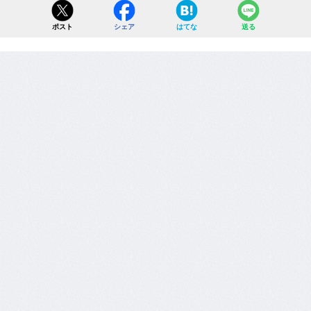
ポスト
シェア
はてな
送る