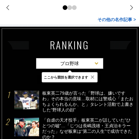
その他の名作記事 >
RANKING
プロ野球
×
ここから競技を選択できます
最新
24時間
週間
板東英二79歳が言った「野球は、嫌いです
わ」その本当の意味…取材には警戒心「またお
ちょくられるんか、と」タレント活動で上書き
した“野球人の顔”
「自虐の天才投手」板東英二が話していた“ひ
とつの嘘”…「じつは長嶋茂雄・王貞治キラー
だった」なぜ板東は“第二の人生”で成功できた
のか？