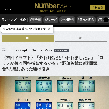
有料会員
毎日6時・11時・17時更新
ランキング
名作
#甲子園
#Jリーグ
#中村剛也
#佐々木朗希
#ラグ
〉
×
今人気の記事が競技ごとに探せます
野球
プロ野球
ドラフト会議
#1
#2
Sports Graphic Number More
BACK NUMBER
〈神回ドラフト〉「外れ1位だといわれましたよ」「ロ
ッテが佐々岡を指名するかも」“野茂英雄に8球団競
合”の裏にあった駆け引き