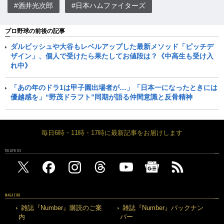
#酒井光次郎
#日本ハムファイターズ
プロ野球の前後の記事
ダルビッシュや大谷もレベルアップした最新メソッド「ピッチデ
ザイン」、個人で受けたら果たしてお値段は？《中高生も受け入
れ中》
「あの年のドラ1は甲子園出場者が…」「日本一になったときには
優越感を」“野茂ドラフト”同期が語る仲間意識と反骨精神
毎日6時・11時・17時に最新記事をお届けします
FOLLOW US
MAGAZINE
雑誌『Number』購読のご案
雑誌『Number』バックナン
内
バー