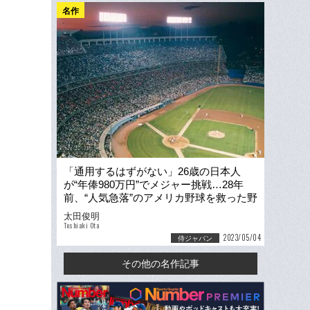
名作
「通用するはずがない」26歳の日本人
が“年俸980万円”でメジャー挑戦…28年
前、“人気急落”のアメリカ野球を救った野
茂英雄の伝説
太田俊明
Toshiaki Ota
2023/05/04
侍ジャパン
その他の名作記事