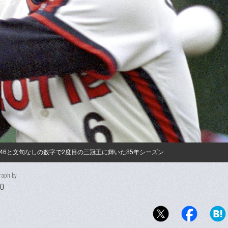
点146と文句なしの数字で2度目の三冠王に輝いた85年シーズン
raph by
DO