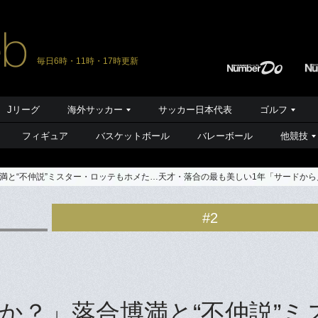
毎日6時・11時・17時更新
Jリーグ
海外サッカー
サッカー日本代表
ゴルフ
フィギュア
バスケットボール
バレーボール
他競技
満と“不仲説”ミスター・ロッテもホメた…天才・落合の最も美しい1年「サードか
#2
か？」落合博満と“不仲説”ミ