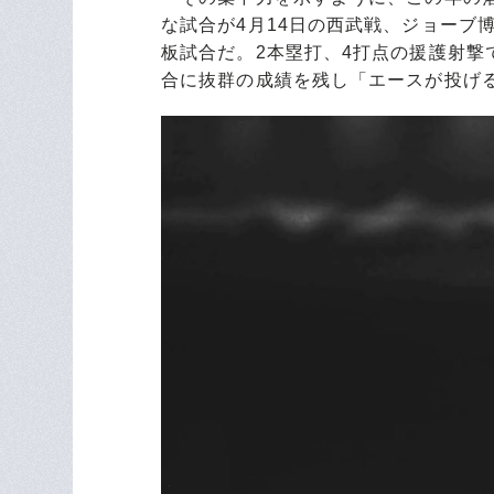
な試合が4月14日の西武戦、ジョーブ
板試合だ。2本塁打、4打点の援護射撃
合に抜群の成績を残し「エースが投げ