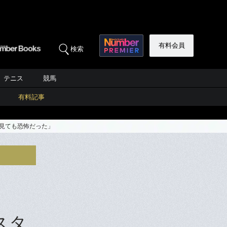
有料会員
検索
テニス
競馬
有料記事
ら見ても恐怖だった」
スタ