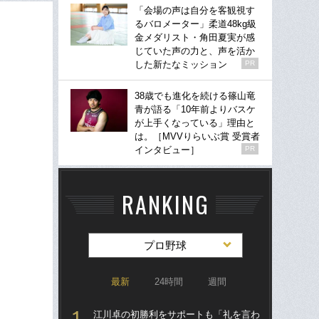
「会場の声は自分を客観視す
るバロメーター」柔道48kg級
金メダリスト・角田夏実が感
じていた声の力と、声を活か
した新たなミッション
PR
38歳でも進化を続ける篠山竜
青が語る「10年前よりバスケ
が上手くなっている」理由と
は。［MVVりらいぶ賞 受賞者
インタビュー］
PR
RANKING
プロ野球
最新
24時間
週間
江川卓の初勝利をサポートも「礼を言わ
「