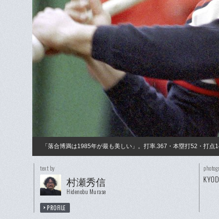
「落合博満は1985年が最も美しい」。打率.367・本塁打52・打
text by
photog
KYO
村瀬秀信
Hidenobu Murase
PROFILE