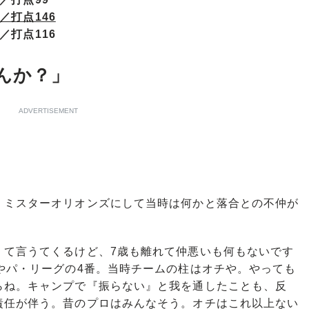
／打点146
／打点116
んか？」
ADVERTISEMENT
ミスターオリオンズにして当時は何かと落合との不仲が
』て言うてくるけど、7歳も離れて仲悪いも何もないです
やパ・リーグの4番。当時チームの柱はオチや。やっても
らね。キャンプで『振らない』と我を通したことも、反
責任が伴う。昔のプロはみんなそう。オチはこれ以上ない