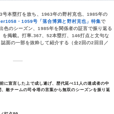
3号本塁打を放ち、1963年の野村克也、1985年の
ber1058・1059号「落合博満と野村克也」特集
で
出色のシーズン、1985年を関係者の証言で振り返る
を掲載。打率.367、52本塁打、146打点と文句な
誌面の一部を抜粋して紹介する（全2回の2回目／
前に宣言した上で成し遂げ、歴代延べ11人の達成者の中
間、敵チームの司令塔の言葉から無双のシーズンを振り返
2／打点99