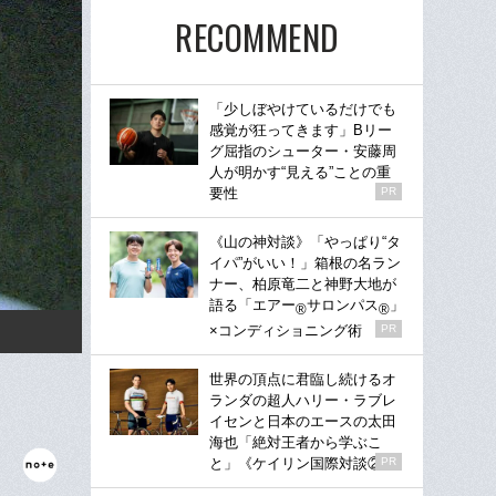
RECOMMEND
「少しぼやけているだけでも
感覚が狂ってきます」Bリー
グ屈指のシューター・安藤周
人が明かす“見える”ことの重
要性
PR
《山の神対談》「やっぱり“タ
イパ”がいい！」箱根の名ラン
ナー、柏原竜二と神野大地が
語る「エアー
サロンパス
」
®
®
×コンディショニング術
PR
世界の頂点に君臨し続けるオ
ランダの超人ハリー・ラブレ
イセンと日本のエースの太田
海也「絶対王者から学ぶこ
と」《ケイリン国際対談②》
PR