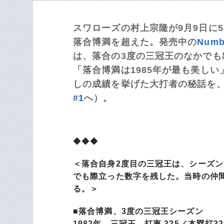
スワローズの村上宗隆が9月9日に5
落合博満を超えた。発売中の
Num
は、落合の3度の三冠王のなかでも
「落合博満は1985年が最も美しい」
しの成績を挙げた大打者の秘話を、
#1
へ）。
◆◆◆
＜落合自身2度目の三冠王は、シーズン
でも際立った数字を残した。当時の仲
る。＞​
■落合博満、3度の三冠王シーズン
1982年 三冠王 打率.325／本塁打3