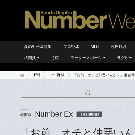
夏の甲子園特集
プロ野球
MLB
高校野球
格闘技
将棋
モータースポーツ
ラグビー
野球
プロ野球
「お前、オチと仲悪いんか？」落合博
#1
Number Ex
BACK NUMBER
「お前、オチと仲悪いん