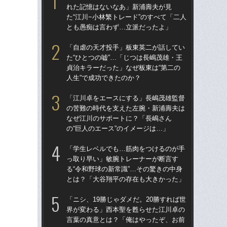
れた記憶はないなあ」新浦壽夫が見
た
た“江川−小林繁トレード”のすべて「二人
聖が
とも愚痴は言わず…立派だったよ」
巨
「自虐の天才投手」板東英二が話してい
「
た“ひとつの嘘”…「じつは長嶋茂雄・王
た“
貞治キラーだった」なぜ板東は“第二の
貞治
人生”で成功できたのか？
人生
「江川卓をエースにする」長嶋茂雄監督
「
の苦難の時代を支えた左腕・新浦壽夫は
任
なぜ江川のサポートに？「長嶋さん
初の
の“巨人のエース”のイメージは…」
「
「学生レベルでも…筋肉をつけるのが手
江
っ取り早い」敏腕トレーナーが断言す
れ
る“令和野球の新常識”…その驚きの中身
た“
とは？「大谷翔平の存在も大きかった」
と
「ニシ、19勝じゃダメだ。20勝すれば世
「
界が変わる」西本聖を甦らせた江川卓の
の
言葉の真意とは？「俺はやったぞ、お前
な