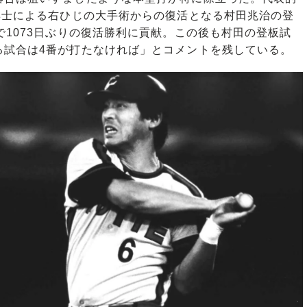
博士による右ひじの大手術からの復活となる村田兆治の登
で1073日ぶりの復活勝利に貢献。この後も村田の登板試
る試合は4番が打たなければ」とコメントを残している。