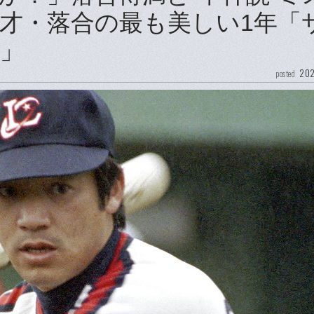
才・落合の最も美しい1年「
」
202
posted