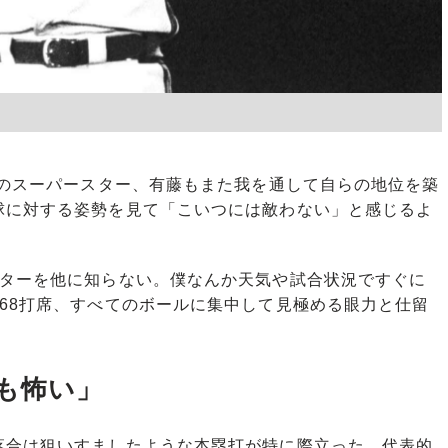
テのスーパースター、有藤もまた我を通して自らの地位を築
球に対する姿勢を見て「こいつには敵わない」と感じるよ
ッターを他に知らない。僕なんか天気や試合状況ですぐに
68打席、すべてのボールに集中して見極める眼力と仕留
も怖い」
合は狙いすましたような本塁打が特に際立った。代表的