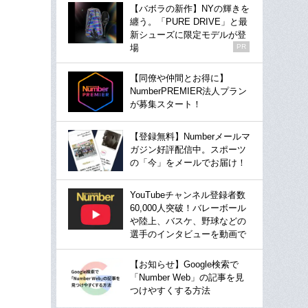
【バボラの新作】NYの輝きを
纏う。「PURE DRIVE」と最
新シューズに限定モデルが登
場
PR
【同僚や仲間とお得に】
NumberPREMIER法人プラン
が募集スタート！
【登録無料】Numberメールマ
ガジン好評配信中。スポーツ
の「今」をメールでお届け！
YouTubeチャンネル登録者数
60,000人突破！バレーボール
や陸上、バスケ、野球などの
選手のインタビューを動画で
【お知らせ】Google検索で
「Number Web」の記事を見
つけやすくする方法