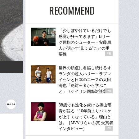
RECOMMEND
「少しぼやけているだけでも
感覚が狂ってきます」Bリー
グ屈指のシューター・安藤周
人が明かす“見える”ことの重
要性
PR
世界の頂点に君臨し続けるオ
ランダの超人ハリー・ラブレ
イセンと日本のエースの太田
海也「絶対王者から学ぶこ
と」《ケイリン国際対談②》
PR
38歳でも進化を続ける篠山竜
青が語る「10年前よりバスケ
が上手くなっている」理由と
は。［MVVりらいぶ賞 受賞者
インタビュー］
PR