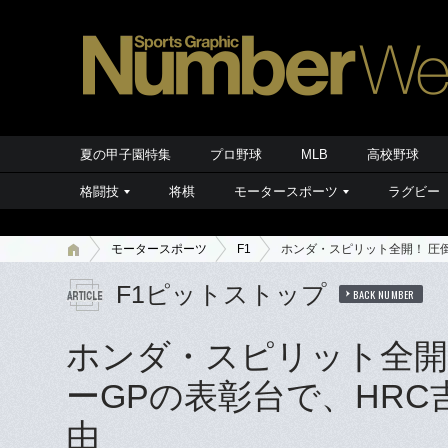
夏の甲子園特集
プロ野球
MLB
高校野球
格闘技
将棋
モータースポーツ
ラグビー
モータースポーツ
F1
ホンダ・スピリット全開！ 圧
F1ピットストップ
BACK NUMBER
ホンダ・スピリット全開
ーGPの表彰台で、HR
由