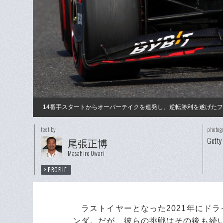
14番手スタートからオーバーテイクを連発し、逆転勝利を遂げたフ
text by
photog
Getty
尾張正博
Masahiro Owari
PROFILE
ラストイヤーとなった2021年にドラ
ンダ。だが、彼らの挑戦はその後も続