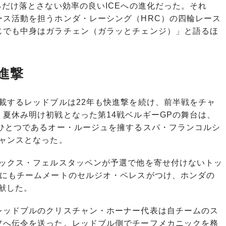
るだけ落とさない効率の良いICEへの進化だった。それ
ース活動を担うホンダ・レーシング（HRC）の四輪レース
じでも中身はガラチェン（ガラッとチェンジ）」と語るほ
進撃
載するレッドブルは22年も快進撃を続け、前半戦をチャ
夏休み明け初戦となった第14戦ベルギーGPの舞台は、
のひとつであるオー・ルージュを擁するスパ・フランコルシ
ャンスとなった。
ックス・フェルスタッペンが予選で他を寄せ付けないトッ
位にもチームメートのセルジオ・ペレスがつけ、ホンダの
貢献した。
ッドブルのクリスチャン・ホーナー代表は自チームのス
フへ伝令を送った。レッドブル側でチーフメカニックを務