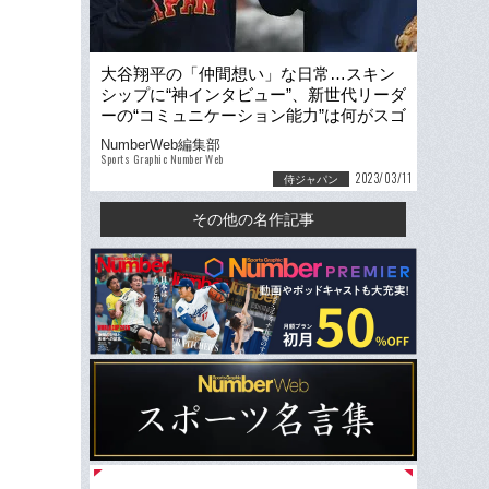
大谷翔平の「仲間想い」な日常…スキン
シップに“神インタビュー”、新世代リーダ
ーの“コミュニケーション能力”は何がスゴ
い？ ヌートバーらの証言
NumberWeb編集部
Sports Graphic Number Web
2023/03/11
侍ジャパン
その他の名作記事