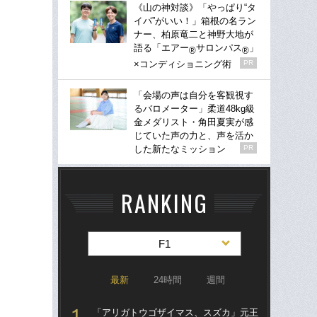
《山の神対談》「やっぱり“タ
イパ”がいい！」箱根の名ラン
ナー、柏原竜二と神野大地が
語る「エアー
サロンパス
」
®
®
×コンディショニング術
PR
「会場の声は自分を客観視す
るバロメーター」柔道48kg級
金メダリスト・角田夏実が感
じていた声の力と、声を活か
した新たなミッション
PR
RANKING
F1
最新
24時間
週間
「アリガトウゴザイマス、スズカ」元王
S