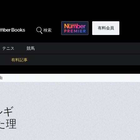
有料会員
検索
テニス
競馬
有料記事
由
ルギ
た理