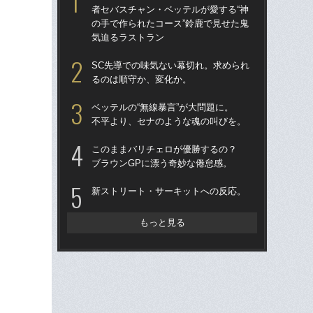
者セバスチャン・ベッテルが愛する“神
る
の手で作られたコース”鈴鹿で見せた鬼
気迫るラストラン
「
ス
SC先導での味気ない幕切れ。求められ
イ
るのは順守か、変化か。
一
ベッテルの“無線暴言”が大問題に。
「
不平より、セナのような魂の叫びを。
1
に届
このままバリチェロが優勝するの？
を
ブラウンGPに漂う奇妙な倦怠感。
ラ
新ストリート・サーキットへの反応。
喜！
フェ
は
もっと見る
《F
冠宇
の