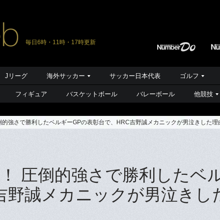
毎日6時・11時・17時更新
Jリーグ
海外サッカー
サッカー日本代表
ゴルフ
フィギュア
バスケットボール
バレーボール
他競技
倒的強さで勝利したベルギーGPの表彰台で、HRC吉野誠メカニックが男泣きした理
！ 圧倒的強さで勝利したベ
C吉野誠メカニックが男泣きし