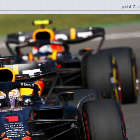
202
posted