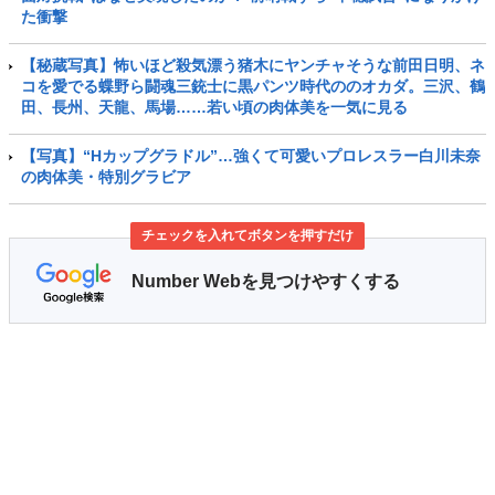
た衝撃
【秘蔵写真】怖いほど殺気漂う猪木にヤンチャそうな前田日明、ネ
コを愛でる蝶野ら闘魂三銃士に黒パンツ時代ののオカダ。三沢、鶴
田、長州、天龍、馬場……若い頃の肉体美を一気に見る
【写真】“Hカップグラドル”…強くて可愛いプロレスラー白川未奈
の肉体美・特別グラビア
チェックを入れてボタンを押すだけ
Number Webを見つけやすくする