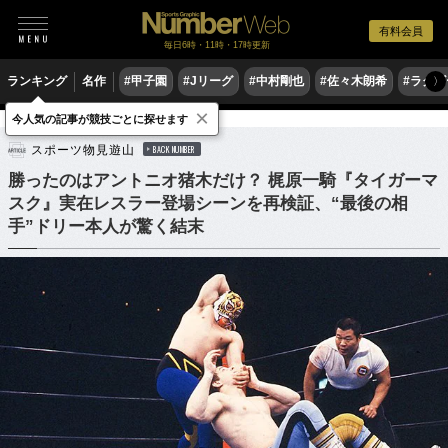
有料会員
毎日6時・11時・17時更新
ランキング
名作
#甲子園
#Jリーグ
#中村剛也
#佐々木朗希
#ラグ
〉
×
今人気の記事が競技ごとに探せます
格闘技
プロレス
スポーツ物見遊山
BACK NUMBER
勝ったのはアントニオ猪木だけ？ 梶原一騎『タイガーマ
スク』実在レスラー登場シーンを再検証、“最後の相
手”ドリー本人が驚く結末