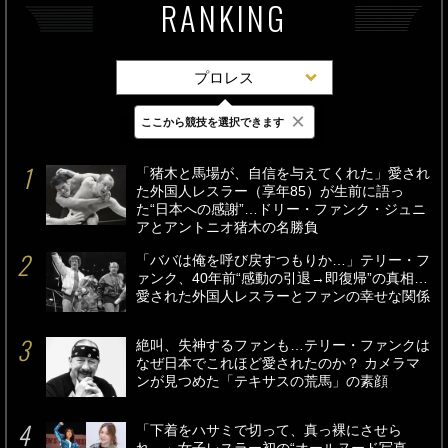
RANKING
プロレス
×
ここから競技を選択できます
最新
24時間
週間
「猪木と馬場が、自信を与えてくれた」愛され
た外国人レスラー（享年85）が生前に語っ
た“日本への感謝”…ドリー・ファンク・ジュニ
アとアントニオ猪木の名勝負
「ババは俺を呼び戻すつもりか…」テリー・フ
ァンク、40年前“感動の引退→即復帰”の真相…
愛された外国人レスラーとファンの幸せな関係
絶叫、失神するファンも…テリー・ファンクは
なぜ日本でこれほど愛されたのか？ カメラマ
ンが見つめた「テキサスの荒馬」の素顔
「下着をハサミで切って、真っ裸にさせら