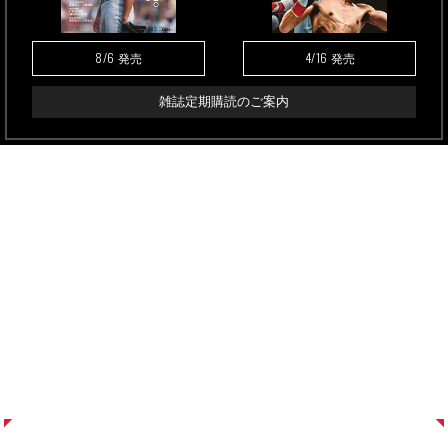
8/6
4/16
発売
発売
雑誌定期購読のご案内