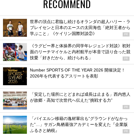
RECOMMEND
世界の頂点に君臨し続けるオランダの超人ハリー・ラ
ブレイセンと日本のエースの太田海也「絶対王者から
学ぶこと」《ケイリン国際対談②》
PR
《ラグビー界と体操界の同学年レジェンド対談》初対
面のリーチマイケルと内村航平が本音で語り合った競
技愛「好きだから、続けられる」
PR
Number SPORTS OF THE YEAR 2026 開催決定！
2026年を代表するアスリートを表彰
「安定した場所にとどまれば成長は止まる」西内悠人
が故郷・高知で次世代へ伝えた“挑戦する力”
PR
「バイエルン移籍の逸材輩出も“グラウンドがなかっ
た”…」サガン鳥栖最強アカデミーを変えた『企業版
ふるさと納税』
PR