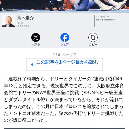
photograph by
高木圭介
Moritsuna Kimura/AFLO
text by
Keisuke Takagi
ポスト
シェア
コピー
4
/4
ページ目
この記事を1ページ目から読む
連載終了時期から、ドリーとタイガーの2連戦は昭和46
年12月と推定できる。現実世界でこの月に、大阪府立体育
会館でドリーのNWA世界王座に挑戦（※UNヘビー級王座
とダブルタイトル戦）が決まっていながら、それが流れて
しまったのは、この月に日本プロレスを追放されてしまっ
たアントニオ猪木だった。猪木の代打でドリーに挑戦した
のが坂口征二だった。