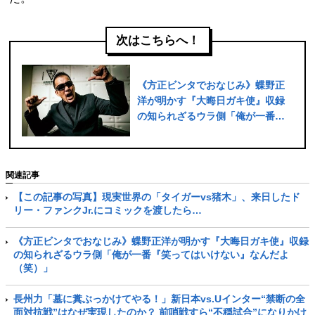
次はこちらへ！
《方正ビンタでおなじみ》蝶野正
洋が明かす『大晦日ガキ使』収録
の知られざるウラ側「俺が一番
『笑ってはいけない』なんだよ
（笑）」
関連記事
【この記事の写真】現実世界の「タイガーvs猪木」、来日したド
リー・ファンクJr.にコミックを渡したら…
《方正ビンタでおなじみ》蝶野正洋が明かす『大晦日ガキ使』収録
の知られざるウラ側「俺が一番『笑ってはいけない』なんだよ
（笑）」
長州力「墓に糞ぶっかけてやる！」新日本vs.Uインター“禁断の全
面対抗戦”はなぜ実現したのか？ 前哨戦すら“不穏試合”になりかけ