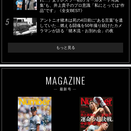
れ…」女子レスラー初の“オールヌード写真
集”も、井上貴子のプロ意識「私にとっては“作
品”です」《全女BEST》
アントニオ猪木は死の4日前に“ある言葉”を遺
していた…燃える闘魂を50年撮り続けたカメ
ラマンが語る「猪木流・お別れ会」の夜
もっと見る
MAGAZINE
最新号