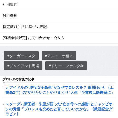
利用規約
対応機種
特定商取引法に基づく表記
[有料会員限定] お問い合わせ・Ｑ＆Ａ
#タイガーマスク
#アントニオ猪木
#ジャイアント馬場
#ドリー・ファンクJr
プロレスの前後の記事
元アイドルの“現役女子高生”がなぜプロレスを？ 細川ゆかり（工
業高2年）の“やりたいことやりまくり”人生「卒業後は医療系に」
スターダム新王者・朱里が語った“亡き母への感謝”とチャンピオ
ンの覚悟「プロレスも究めたと言っていいのかな」《戴冠記念グ
ラビア》