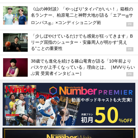
《山の神対談》「やっぱり“タイパ”がいい！」箱根の
名ランナー、柏原竜二と神野大地が語る「エアー
サ
®
ロンパス
」×コンディショニング術
®
PR
「少しぼやけているだけでも感覚が狂ってきます」B
リーグ屈指のシューター・安藤周人が明かす“見え
る”ことの重要性
PR
38歳でも進化を続ける篠山竜青が語る「10年前より
バスケが上手くなっている」理由とは。［MVVりらい
ぶ賞 受賞者インタビュー］
PR