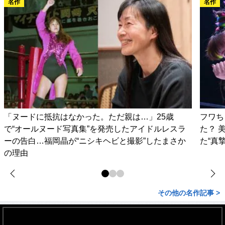
名作
名作
「ヌードに抵抗はなかった。ただ親は…」25歳
フワち
で“オールヌード写真集”を発売したアイドルレスラ
た？ 
ーの告白…福岡晶が“ニシキヘビと撮影”したまさか
た“真
の理由
その他の名作記事 >