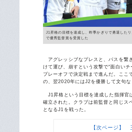
J1昇格の目標を達成し、昨季かぎりで勇退した
で優秀監督賞を受賞した
アグレッシブなプレスと、パスを繋ぎ
けて運び、崩すという攻撃で“面白いチー
プレーオフで決定戦まで進んだ。ここ
の、翌2020年にはJ2を優勝して文句
J1昇格という目標を達成した指揮官
確立された。クラブは前監督と同じス
となるJ1を戦った。
【次ページ】 