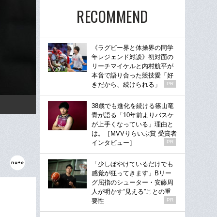
RECOMMEND
《ラグビー界と体操界の同学
年レジェンド対談》初対面の
リーチマイケルと内村航平が
本音で語り合った競技愛「好
きだから、続けられる」
PR
38歳でも進化を続ける篠山竜
青が語る「10年前よりバスケ
が上手くなっている」理由と
は。［MVVりらいぶ賞 受賞者
インタビュー］
PR
「少しぼやけているだけでも
感覚が狂ってきます」Bリー
グ屈指のシューター・安藤周
人が明かす“見える”ことの重
要性
PR