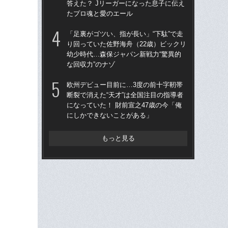
答えた？ Jリーガーになった息子に伝え
す
たプロ魂と愛のエール
能
「足裏がゴツい、指が長い」“下駄”で走
欧
り回っていた佐野海舟（22歳）ビックリ
断裂
幼少時代…森保ジャパン新戦力“驚異的
にな
な回収力”のナゾ
に
欧州デビュー目前に…3度の前十字靭帯
「僕
断裂で消えた“天才”は全国注目の指導者
専務
になっていた！ 財前宣之47歳の今「俺
の英
にしかできないことがある」
よ
もっと見る