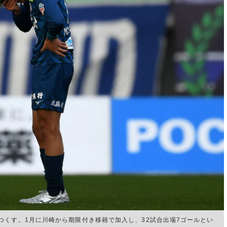
つくす。1月に川崎から期限付き移籍で加入し、32試合出場7ゴールとい