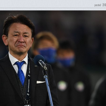
20
posted