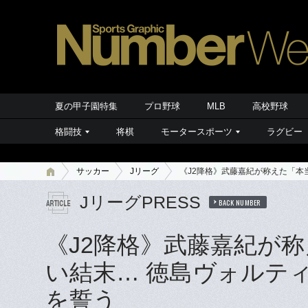
夏の甲子園特集
プロ野球
MLB
高校野球
格闘技
将棋
モータースポーツ
ラグビー
サッカー
Jリーグ
《J2降格》武藤嘉紀が称えた「本
JリーグPRESS
BACK NUMBER
《J2降格》武藤嘉紀が
い結末… 徳島ヴォルティ
を誓う