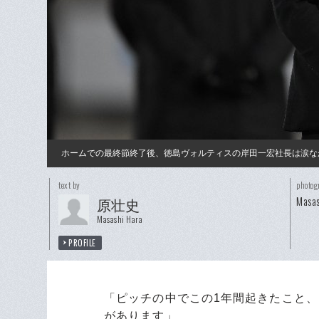
ホームでの最終節終了後、徳島ヴォルティスの岸田一宏社長は涙な
text by
photog
Masas
原壮史
Masashi Hara
PROFILE
「ピッチの中でこの1年間起きたこと
があります」