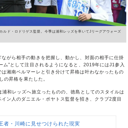
リカルド・ロドリゲス監督。今季は浦和レッズを率いてJリーグアウォーズ
ながら相手の動きを把握し、動かし、対面の相手に仕掛
ム”として注目されるようになると、2019年にはJ1参入
では湘南ベルマーレと引き分けて昇格は叶わなかったもの
なしの昇格を果たした。
は浦和レッズへ旅立ったものの、徳島としてのスタイルは
ペイン人のダニエル・ポヤトス監督を招き、クラブ2度目
王者・川崎に見せつけられた現実