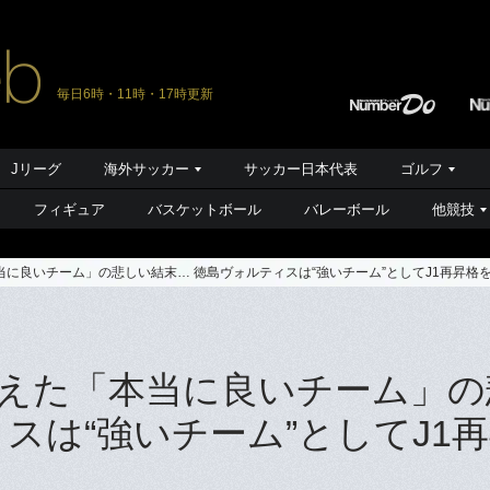
毎日6時・11時・17時更新
Jリーグ
海外サッカー
サッカー日本代表
ゴルフ
フィギュア
バスケットボール
バレーボール
他競技
当に良いチーム」の悲しい結末… 徳島ヴォルティスは“強いチーム”としてJ1再昇格
称えた「本当に良いチーム」の
スは“強いチーム”としてJ1