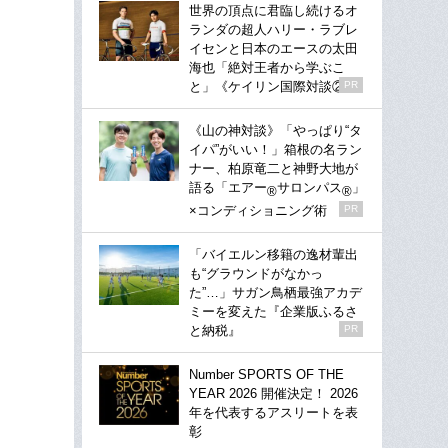
世界の頂点に君臨し続けるオ
ランダの超人ハリー・ラブレ
イセンと日本のエースの太田
海也「絶対王者から学ぶこ
と」《ケイリン国際対談②》
PR
《山の神対談》「やっぱり“タ
イパ”がいい！」箱根の名ラン
ナー、柏原竜二と神野大地が
語る「エアー
サロンパス
」
®
®
×コンディショニング術
PR
「バイエルン移籍の逸材輩出
も“グラウンドがなかっ
た”…」サガン鳥栖最強アカデ
ミーを変えた『企業版ふるさ
と納税』
PR
Number SPORTS OF THE
YEAR 2026 開催決定！ 2026
年を代表するアスリートを表
彰