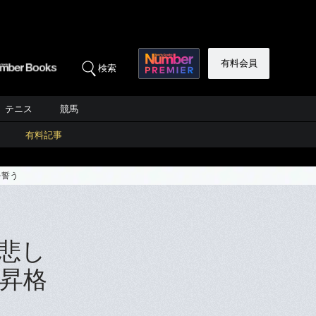
有料会員
検索
テニス
競馬
有料記事
を誓う
悲し
再昇格