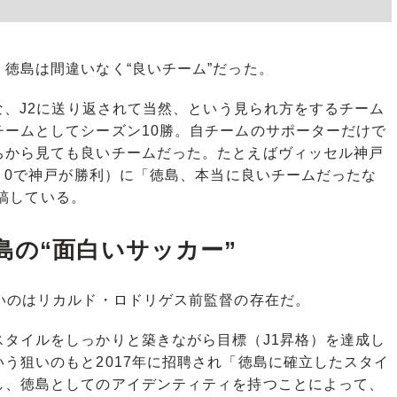
徳島は間違いなく“良いチーム”だった。
な、J2に送り返されて当然、という見られ方をするチーム
チームとしてシーズン10勝。自チームのサポーターだけで
ちから見ても良いチームだった。たとえばヴィッセル神戸
1－0で神戸が勝利）に「徳島、本当に良いチームだったな
投稿している。
島の“面白いサッカー”
いのはリカルド・ロドリゲス前監督の存在だ。
タイルをしっかりと築きながら目標（J1昇格）を達成し
う狙いのもと2017年に招聘され「徳島に確立したスタイ
し、徳島としてのアイデンティティを持つことによって、