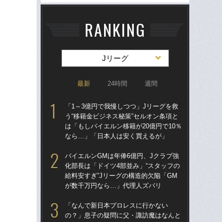
RANKING
Jリーグ
最新
24時間
週間
「1～3億円で我慢しつつ」Jリーグを救
バイ
う“移籍金ビジネス秘策”セルオン条項と
化部
は「もしバイエルン移籍が20億円で10％
給料
なら…」「日本人は安く買えるが」
が
バイエルンGMは年俸6億円、Jクラブ強
「1
化部長は「ドイツ4部並み」“スタッフの
う“
給料安すぎ”Jリーグの構造的欠陥「GM
は「
が数千万円なら…」代理人ズバリ
な
「なんで新日本プロレスに行かない
「
の？」息子の疑問に父・諏訪魔はなんと
の