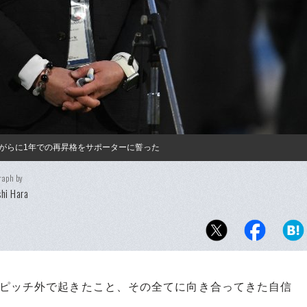
がらに1年での再昇格をサポーターに誓った
raph by
hi Hara
、ピッチ外で起きたこと、その全てに向き合ってきた自信