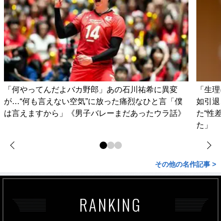
「何やってんだよバカ野郎」あの石川祐希に異変
「生理
が…“何も言えない空気”に放った痛烈なひと言「僕
如引退
は言えますから」《男子バレーまだあったウラ話》
た“性
た」
その他の名作記事 >
RANKING