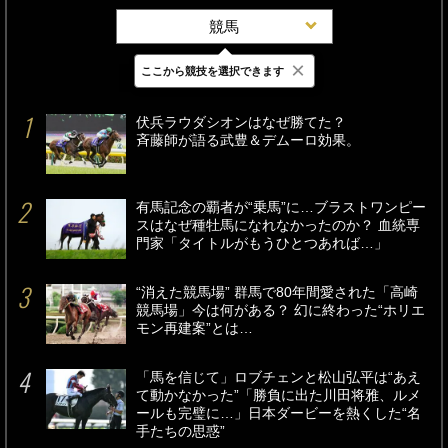
競馬
×
ここから競技を選択できます
最新
24時間
週間
伏兵ラウダシオンはなぜ勝てた？
斉藤師が語る武豊＆デムーロ効果。
有馬記念の覇者が“乗馬”に…ブラストワンピー
スはなぜ種牡馬になれなかったのか？ 血統専
門家「タイトルがもうひとつあれば…」
“消えた競馬場” 群馬で80年間愛された「高崎
競馬場」今は何がある？ 幻に終わった“ホリエ
モン再建案”とは…
「馬を信じて」ロブチェンと松山弘平は“あえ
て動かなかった”「勝負に出た川田将雅、ルメ
ールも完璧に…」日本ダービーを熱くした“名
手たちの思惑”