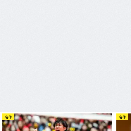
名作
名作