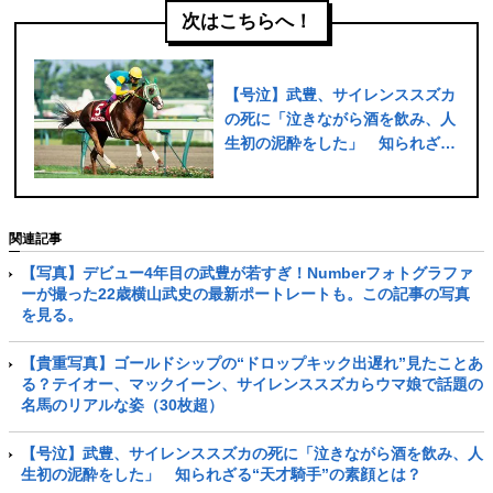
次はこちらへ！
【号泣】武豊、サイレンススズカ
の死に「泣きながら酒を飲み、人
生初の泥酔をした」 知られざ
る“天才騎手”の素顔とは？
関連記事
【写真】デビュー4年目の武豊が若すぎ！Numberフォトグラファ
ーが撮った22歳横山武史の最新ポートレートも。この記事の写真
を見る。
【貴重写真】ゴールドシップの“ドロップキック出遅れ”見たことあ
る？テイオー、マックイーン、サイレンススズカらウマ娘で話題の
名馬のリアルな姿（30枚超）
【号泣】武豊、サイレンススズカの死に「泣きながら酒を飲み、人
生初の泥酔をした」 知られざる“天才騎手”の素顔とは？