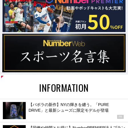
INFORMATION
【バボラの新作】NYの輝きを纏う。「PURE
DRIVE」と最新シューズに限定モデルが登場
PR
【同僚や仲間とお得に】NumberPREMIER法人プラン