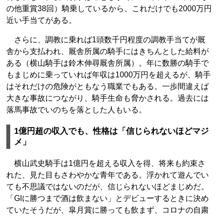
の他重賞38回）騎乗しているから、これだけでも2000万円
近い手当てがある。
さらに、調教に乗れば1頭数千円程度の調教手当てが厩
舎から支払われ、厩舎所属の騎手にはきちんとした給料が
ある（横山騎手は鈴木伸尋厩舎所属）。年に数勝の騎手で
もまじめに乗っていれば年収は1000万円を超えるが、騎手
はそれだけの危険がともなう職業でもある。一歩間違えば
大きな事故につながり、騎手生命も脅かされる。過去には
落馬事故でいのちを落とした人もいる。
1億円超の収入でも、性格は「信じられないほどマジ
メ」
横山武史騎手は1億円を超える収入を得、将来も約束さ
れた、見た目もさわやかな青年である。浮かれて遊んでい
ても不思議ではないのだが、信じられないほどまじめだ。
「GIに勝つまで酒は飲まない」とデビューするときに決め
ていたそうだが、皐月賞に勝っても飲まず、コロナの自粛