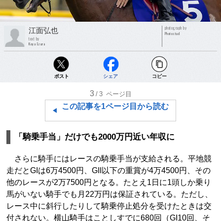
photograph by
江面弘也
Photostud
text by
Koya Ezura
ポスト
シェア
コピー
3
/3
ページ目
この記事を1ページ目から読む
「騎乗手当」だけでも2000万円近い年収に
さらに騎手にはレースの騎乗手当が支給される。平地競
走だとGIは6万4500円、GII以下の重賞が4万4500円、その
他のレースが2万7500円となる。たとえ1日に1頭しか乗り
馬がいない騎手でも月22万円は保証されている。ただし、
レース中に斜行したりして騎乗停止処分を受けたときは交
付されない。横山騎手はことしすでに680回（GI10回、そ