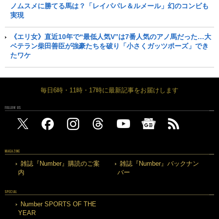
ノムスメに勝てる馬は？「レイパパレ＆ルメール」幻のコンビも
実現
《エリ女》直近10年で“最低人気V”は7番人気のアノ馬だった…大
ベテラン柴田善臣が強豪たちを破り「小さくガッツポーズ」でき
たワケ
毎日6時・11時・17時に最新記事をお届けします
FOLLOW US
MAGAZINE
雑誌『Number』購読のご案
雑誌『Number』バックナン
内
バー
SPECIAL
Number SPORTS OF THE
YEAR