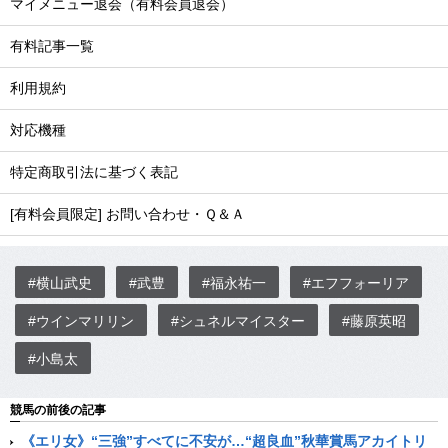
マイメニュー退会（有料会員退会）
有料記事一覧
利用規約
対応機種
特定商取引法に基づく表記
[有料会員限定] お問い合わせ・Ｑ＆Ａ
#横山武史
#武豊
#福永祐一
#エフフォーリア
#ウインマリリン
#シュネルマイスター
#藤原英昭
#小島太
競馬の前後の記事
《エリ女》“三強”すべてに不安が…“超良血”秋華賞馬アカイトリ