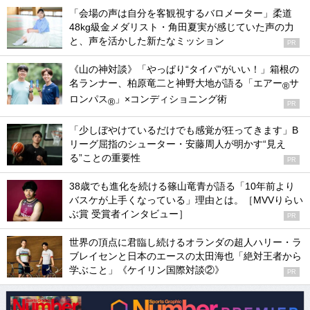
「会場の声は自分を客観視するバロメーター」柔道
48kg級金メダリスト・角田夏実が感じていた声の力
と、声を活かした新たなミッション
PR
《山の神対談》「やっぱり“タイパ”がいい！」箱根の
名ランナー、柏原竜二と神野大地が語る「エアー
サ
®
ロンパス
」×コンディショニング術
®
PR
「少しぼやけているだけでも感覚が狂ってきます」B
リーグ屈指のシューター・安藤周人が明かす“見え
る”ことの重要性
PR
38歳でも進化を続ける篠山竜青が語る「10年前より
バスケが上手くなっている」理由とは。［MVVりらい
ぶ賞 受賞者インタビュー］
PR
世界の頂点に君臨し続けるオランダの超人ハリー・ラ
ブレイセンと日本のエースの太田海也「絶対王者から
学ぶこと」《ケイリン国際対談②》
PR