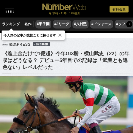
有料会員
毎日6時・11時・17時更新
ランキング
名作
#甲子園
#Jリーグ
#八村塁
#ドジャース
#ソフトバ
〉
×
今人気の記事が競技ごとに探せます
競馬
競馬PRESS
BACK NUMBER
《進上金だけで1億超》今年GI3勝・横山武史（22）の年
収はどうなる？ デビュー5年目での記録は「武豊とも遜
色ない」レベルだった