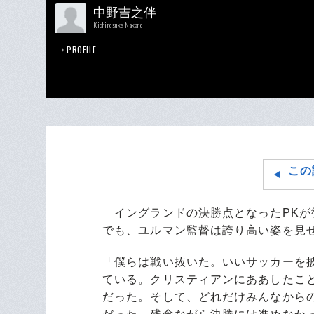
中野吉之伴
Kichinosuke Nakano
PROFILE
この
イングランドの決勝点となったPKが
でも、ユルマン監督は誇り高い姿を見
「僕らは戦い抜いた。いいサッカーを
ている。クリスティアンにああしたこ
だった。そして、どれだけみんなから