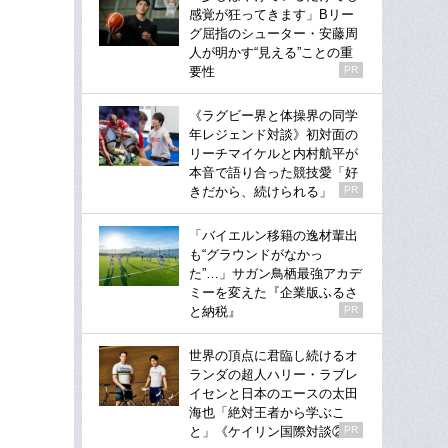
感覚が狂ってきます」Bリー
グ屈指のシューター・安藤周
人が明かす“見える”ことの重
要性
PR
《ラグビー界と体操界の同学
年レジェンド対談》初対面の
リーチマイケルと内村航平が
本音で語り合った競技愛「好
きだから、続けられる」
PR
「バイエルン移籍の逸材輩出
も“グラウンドがなかっ
た”…」サガン鳥栖最強アカデ
ミーを変えた『企業版ふるさ
と納税』
PR
世界の頂点に君臨し続けるオ
ランダの超人ハリー・ラブレ
イセンと日本のエースの太田
海也「絶対王者から学ぶこ
と」《ケイリン国際対談②》
PR