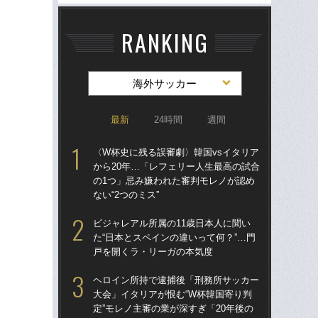
RANKING
海外サッカー
最新
24時間
週間
〈W杯史に残る誤審劇〉韓国vsイタリア
〈W
から20年…「レフェリー人生最高の試合
から
の1つ」忌み嫌われた審判モレノが認め
の
ない“2つのミス”
ない
ビジャレアル所属の11歳日本人に聞い
「
た“日本とスペインの違いって何？”…門
記者
戸を開くラ・リーガの本気度
律
も
ヘロイン所持で逮捕後「刑務所サッカー
大会」イタリアが恨む“W杯韓国寄り判
W
定”モレノ主審の業が深すぎ「20年後の
な