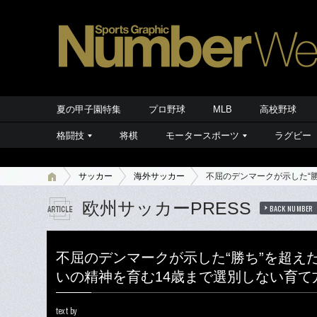
夏の甲子園特集
プロ野球
MLB
高校野球
格闘技
将棋
モータースポーツ
ラグビー
サッカー
海外サッカー
不屈のデンマークが示した“勝
欧州サッカーPRESS
BACK NUMBER
不屈のデンマークが示した“勝ち”を超えた
いの精神を育む14歳まで選別しない育て
text by