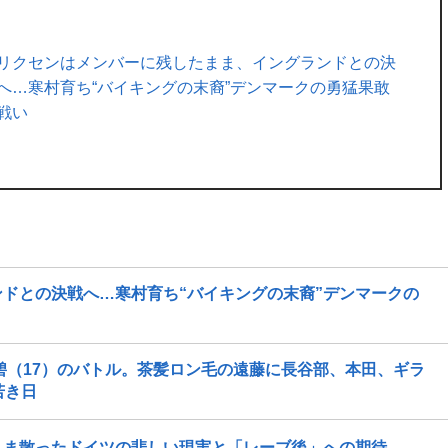
リクセンはメンバーに残したまま、イングランドとの決
へ…寒村育ち“バイキングの末裔”デンマークの勇猛果敢
戦い
ドとの決戦へ…寒村育ち“バイキングの末裔”デンマークの
中碧（17）のバトル。茶髪ロン毛の遠藤に長谷部、本田、ギラ
若き日
まま散ったドイツの悲しい現実と「レーブ後」への期待