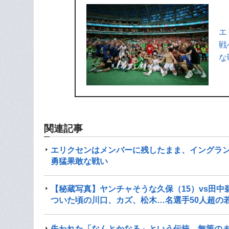
エ
戦
な
関連記事
エリクセンはメンバーに残したまま、イングラン
勇猛果敢な戦い
【秘蔵写真】ヤンチャそうな久保（15）vs田
ついた頃の川口、カズ、松木…名選手50人超の
失われた「なんとかなる」という伝統…無策の