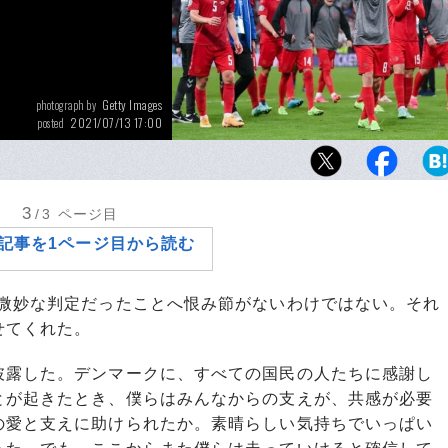
Getty Images
photograph by
2021/07/13 17:00
posted
イングランドに敗れベスト4に終わったデンマ
しその不屈の姿勢は世界中から称賛された
3
/3
ページ目
記事を1ページ目から読む
微妙な判定だったことへ恨み節がないわけではない。それ
せてくれた。
披露した。デンマークに、すべての国民の人たちに感謝し
とが起きたとき、僕らはみんなからの支えが、共感が必要
の愛と支えに助けられたか。素晴らしい気持ちでいっぱい