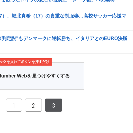
17）、堀北真希（17）の貴重な制服姿…高校サッカー応援マ
K判定説”もデンマークに逆転勝ち、イタリアとのEURO決勝
ックを入れてボタンを押すだけ
Number Webを見つけやすくする
1
2
3