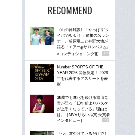
RECOMMEND
《山の神対談》「やっぱり“タ
イパ”がいい！」箱根の名ラン
ナー、柏原竜二と神野大地が
語る「エアー
サロンパス
」
®
®
×コンディショニング術
PR
Number SPORTS OF THE
YEAR 2026 開催決定！ 2026
年を代表するアスリートを表
彰
38歳でも進化を続ける篠山竜
青が語る「10年前よりバスケ
が上手くなっている」理由と
は。［MVVりらいぶ賞 受賞者
インタビュー］
PR
「少しぼやけているだけでも