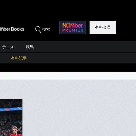
有料会員
検索
テニス
競馬
有料記事