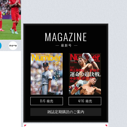
MAGAZINE
最新号
ーク。しか
8/6
4/16
発売
発売
雑誌定期購読のご案内