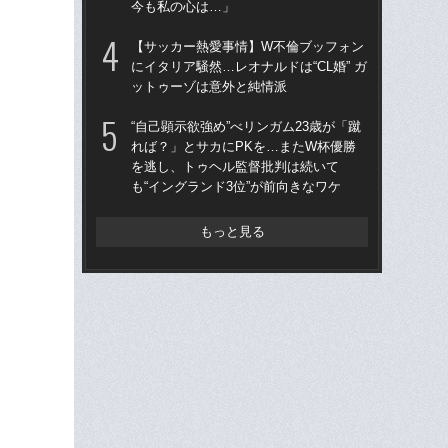
今も私の心は…」
ス
い
【サッカー熱愛事情】W不倫ブッフォン
た
にイタリア騒然…レオナルドは“CL婚” ガ
ットゥーゾは意外と純情派
“ア
ダ
“自己顕示欲強め”べリンガム23歳が「蹴
度目
れば？」とサカにPKを…またW杯優勝
け
を逃し、トゥヘル監督批判は続いて
も“イングランド3位”が前向きなワケ
W
た」
イ
もっと見る
この