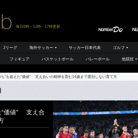
毎日6時・11時・17時更新
Jリーグ
海外サッカー
サッカー日本代表
ゴルフ
フィギュア
バスケットボール
バレーボール
他競技
ち”を超えた“価値” 支え合いの精神を育む14歳まで選別しない育て方
“価値” 支え合
方