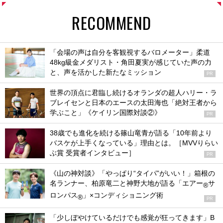
RECOMMEND
「会場の声は自分を客観視するバロメーター」柔道
48kg級金メダリスト・角田夏実が感じていた声の力
と、声を活かした新たなミッション
PR
世界の頂点に君臨し続けるオランダの超人ハリー・ラ
ブレイセンと日本のエースの太田海也「絶対王者から
学ぶこと」《ケイリン国際対談②》
PR
38歳でも進化を続ける篠山竜青が語る「10年前より
バスケが上手くなっている」理由とは。［MVVりらい
ぶ賞 受賞者インタビュー］
PR
《山の神対談》「やっぱり“タイパ”がいい！」箱根の
名ランナー、柏原竜二と神野大地が語る「エアー
サ
®
ロンパス
」×コンディショニング術
®
PR
「少しぼやけているだけでも感覚が狂ってきます」B