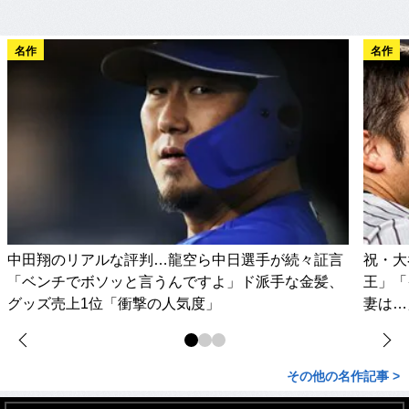
名作
名作
中田翔のリアルな評判…龍空ら中日選手が続々証言
祝・大
「ベンチでボソッと言うんですよ」ド派手な金髪、
王」「
グッズ売上1位「衝撃の人気度」
妻は…
その他の名作記事 >