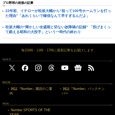
プロ野球の前後の記事
22年前、イチローが松坂大輔から“狙って100号ホームランを打っ
た理由”「あれくらいで確信なんて早すぎるんだよ」
松坂大輔の“輝かしい全盛期と切ない故障禍の記録” 「投げまくっ
て鍛える昭和の大投手」という一時代の終わり
毎日6時・11時・17時に最新記事をお届けします
FOLLOW US
MAGAZINE
雑誌『Number』購読のご案
雑誌『Number』バックナン
内
バー
SPECIAL
Number SPORTS OF THE
YEAR