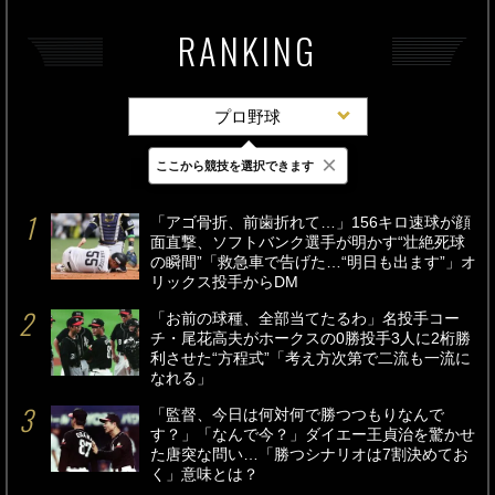
RANKING
プロ野球
×
ここから競技を選択できます
最新
24時間
週間
「アゴ骨折、前歯折れて…」156キロ速球が顔
面直撃、ソフトバンク選手が明かす“壮絶死球
の瞬間”「救急車で告げた…“明日も出ます”」オ
リックス投手からDM
「お前の球種、全部当てたるわ」名投手コー
チ・尾花高夫がホークスの0勝投手3人に2桁勝
利させた“方程式”「考え方次第で二流も一流に
なれる」
「監督、今日は何対何で勝つつもりなんで
す？」「なんで今？」ダイエー王貞治を驚かせ
た唐突な問い…「勝つシナリオは7割決めてお
く」意味とは？