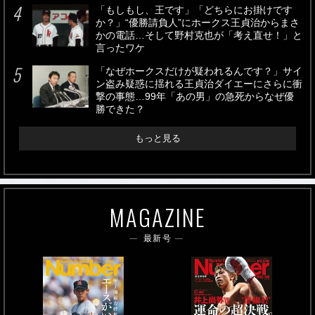
「もしもし、王です」「どちらにお掛けです
か？」“優勝請負人”にホークス王貞治からまさ
かの電話…そして野村克也が「考え直せ！」と
言ったワケ
「なぜホークスだけが疑われるんです？」サイ
ン盗み疑惑に揺れる王貞治ダイエーにさらに衝
撃の事態…99年「あの男」の急死からなぜ優
勝できた？
もっと見る
MAGAZINE
最新号