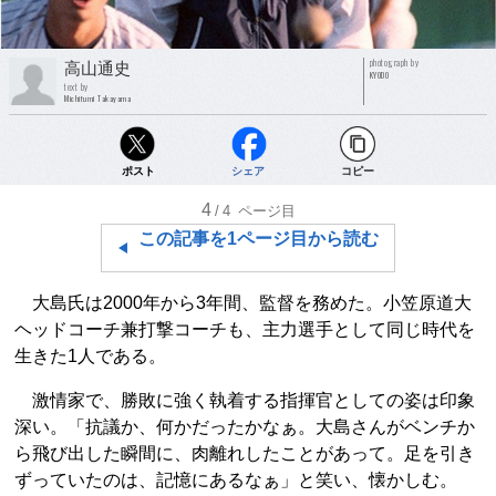
photograph by
高山通史
KYODO
text by
Michifumi Takayama
ポスト
シェア
コピー
4
/4
ページ目
この記事を1ページ目から読む
大島氏は2000年から3年間、監督を務めた。小笠原道大
ヘッドコーチ兼打撃コーチも、主力選手として同じ時代を
生きた1人である。
激情家で、勝敗に強く執着する指揮官としての姿は印象
深い。「抗議か、何かだったかなぁ。大島さんがベンチか
ら飛び出した瞬間に、肉離れしたことがあって。足を引き
ずっていたのは、記憶にあるなぁ」と笑い、懐かしむ。