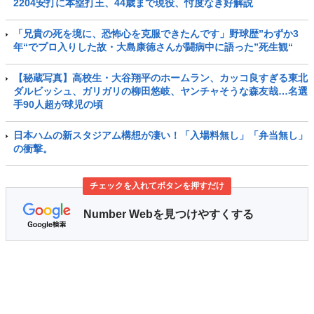
2204安打に本塁打王、44歳まで現役、忖度なき好解説
「兄貴の死を境に、恐怖心を克服できたんです」野球歴”わずか3
年“でプロ入りした故・大島康徳さんが闘病中に語った”死生観“
【秘蔵写真】高校生・大谷翔平のホームラン、カッコ良すぎる東北
ダルビッシュ、ガリガリの柳田悠岐、ヤンチャそうな森友哉…名選
手90人超が球児の頃
日本ハムの新スタジアム構想が凄い！「入場料無し」「弁当無し」
の衝撃。
チェックを入れてボタンを押すだけ
Number Webを見つけやすくする