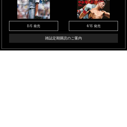
8/6
4/16
発売
発売
雑誌定期購読のご案内