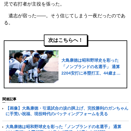
児で右打者が主役を張った。
遺志が宿った――。そう信じてしまう一夜だったのであ
る。
次はこちらへ！
大島康徳は昭和野球史を彩った
「ノンブランドの名選手」 通算
2204安打に本塁打王、44歳まで
現役、忖度なき好解説
関連記事
【画像】大島康徳・引退試合の涙の胴上げ、完投勝利のガンちゃん
に手荒い祝福、現役時代のバッティングフォームを見る
大島康徳は昭和野球史を彩った「ノンブランドの名選手」 通算