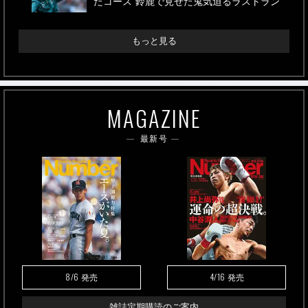
たコース”鈴鹿で見せた鬼気迫るラストラン
もっと見る
MAGAZINE
最新号
8/6
4/16
発売
発売
雑誌定期購読のご案内