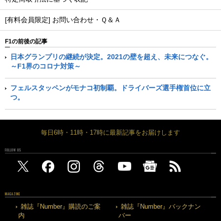
[有料会員限定] お問い合わせ・Ｑ＆Ａ
F1の前後の記事
日本グランプリの継続が決定。2021の壁を超え、未来につなぐ。
～F1界のコロナ対策～
フェルスタッペンがモナコ初制覇。ドライバーズ選手権首位に立
つ。
毎日6時・11時・17時に最新記事をお届けします
FOLLOW US
MAGAZINE
雑誌『Number』購読のご案
雑誌『Number』バックナン
内
バー