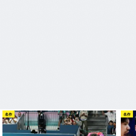
名作
名作