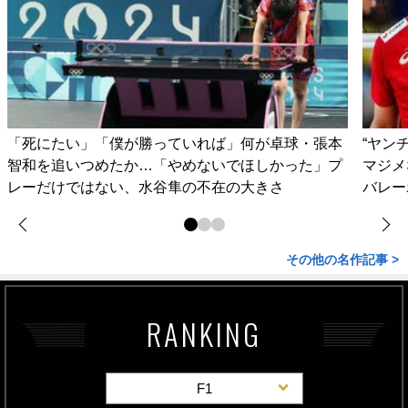
「死にたい」「僕が勝っていれば」何が卓球・張本
“ヤン
智和を追いつめたか…「やめないでほしかった」プ
マジメ
レーだけではない、水谷隼の不在の大きさ
バレー
その他の名作記事 >
RANKING
F1