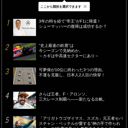
×
ここから競技を選択できます
最新
24時間
週間
3年の時を経て“帝王”がF1に帰還！
シューマッハーの復帰は成功するか？
“史上最速の鈴鹿”は
今シーズンで見納めか。
～カギは中高速セクターにあり～
可夢偉が10位に終わった3つの理由。
不運を克服し、日本人2人目の快挙！
さらば王者。F・アロンソ、
三大レース制覇へ――新たなる出帆。
「アリガトウゴザイマス、スズカ」元王者セバ
スチャン・ベッテルが愛する“神の手で作られ