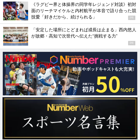
《ラグビー界と体操界の同学年レジェンド対談》初対
面のリーチマイケルと内村航平が本音で語り合った競
技愛「好きだから、続けられる」
PR
「安定した場所にとどまれば成長は止まる」西内悠人
が故郷・高知で次世代へ伝えた“挑戦する力”
PR