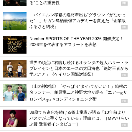
る”ことの重要性
PR
「バイエルン移籍の逸材輩出も“グラウンドがなかっ
た”…」サガン鳥栖最強アカデミーを変えた『企業版
ふるさと納税』
PR
Number SPORTS OF THE YEAR 2026 開催決定！
2026年を代表するアスリートを表彰
世界の頂点に君臨し続けるオランダの超人ハリー・ラ
ブレイセンと日本のエースの太田海也「絶対王者から
学ぶこと」《ケイリン国際対談②》
PR
《山の神対談》「やっぱり“タイパ”がいい！」箱根の
名ランナー、柏原竜二と神野大地が語る「エアー
サ
®
ロンパス
」×コンディショニング術
®
PR
38歳でも進化を続ける篠山竜青が語る「10年前より
バスケが上手くなっている」理由とは。［MVVりらい
ぶ賞 受賞者インタビュー］
PR