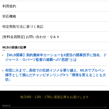
利用規約
対応機種
特定商取引法に基づく表記
[有料会員限定] お問い合わせ・Ｑ＆Ａ
MLBの前後の記事
【MLB開幕】契約最終年カーショーを9度目の開幕投手に指名、ド
ジャース・ロバーツ監督の連覇への“思惑”とは
布団に火まで…高校での壮絶イジメを乗り越え、MLBでブルペン
捕手として掴んだチャンピオンリング3つ「環境を変えることも大
切」
毎日6時・11時・17時に最新記事をお届けします
FOLLOW US