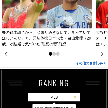
夫の鈴木誠也から「頑張り過ぎないで。笑っていて
大谷翔
ほしいんだ」と…元新体操日本代表・畠山愛理（29
オーナ
歳）が結婚で気づいた“理想の妻”幻想
はエン
その他の名作記事 >
RANKING
MLB
×
ここから競技を選択できます