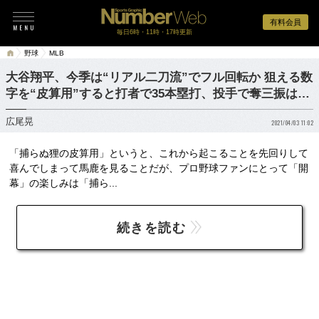
有料会員
毎日6時・11時・17時更新
野球
MLB
大谷翔平、今季は“リアル二刀流”でフル回転か 狙える数
字を“皮算用”すると打者で35本塁打、投手で奪三振は…
広尾晃
2021/04/03 11:02
「捕らぬ狸の皮算用」というと、これから起こることを先回りして
喜んでしまって馬鹿を見ることだが、プロ野球ファンにとって「開
幕」の楽しみは「捕ら...
続きを読む