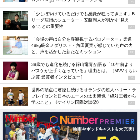
®
PR
「少しぼやけているだけでも感覚が狂ってきます」B
リーグ屈指のシューター・安藤周人が明かす“見え
る”ことの重要性
PR
「会場の声は自分を客観視するバロメーター」柔道
48kg級金メダリスト・角田夏実が感じていた声の力
と、声を活かした新たなミッション
PR
38歳でも進化を続ける篠山竜青が語る「10年前より
バスケが上手くなっている」理由とは。［MVVりらい
ぶ賞 受賞者インタビュー］
PR
世界の頂点に君臨し続けるオランダの超人ハリー・ラ
ブレイセンと日本のエースの太田海也「絶対王者から
学ぶこと」《ケイリン国際対談②》
PR