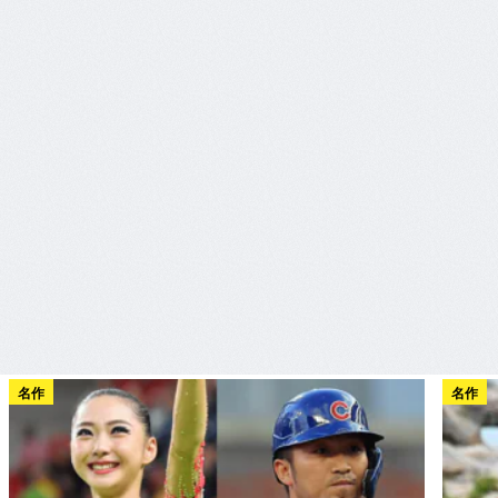
名作
名作