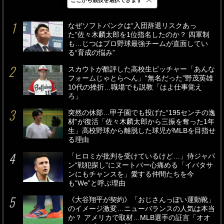
最新
24時間
週間
なぜソフトバンクは“入団辞退リスクあっ
た”佐々木麟太郎を1位指名したのか？ 四軍制
も…じつはプロ野球最強チームが直面してい
る“育成の悩み”
スカウトが酷評した高校生ピッチャー「あんな
フォームじゃとらへん」“無名だった”野茂英雄
10代の挫折…職場でも説教「はよ仕事覚え
ろ」
突然の休部…甲子園でも投げた“195センチの逸
材”が復活「佐々木麟太郎から三振を奪った1年
生」高校野球から離脱した球児がMLBを目指せ
る理由
「ヒロミが批判を受けているけど…」侍ジャパ
ン“戦犯探し”にヌートバー心痛める「イバタサ
ンにもチャンスを」愛する仲間たちを今
も“We”と呼ぶ理由
《大谷翔平が契約》「おじさんっぽい運動靴」
のイメージ激変…ニューバランスの人気は本当
か？ アメリカで取材…MLB選手の証言「オオ