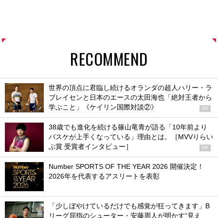
RECOMMEND
世界の頂点に君臨し続けるオランダの超人ハリー・ラ
ブレイセンと日本のエースの太田海也「絶対王者から
学ぶこと」《ケイリン国際対談②》
PR
38歳でも進化を続ける篠山竜青が語る「10年前より
バスケが上手くなっている」理由とは。［MVVりらい
ぶ賞 受賞者インタビュー］
PR
Number SPORTS OF THE YEAR 2026 開催決定！
2026年を代表するアスリートを表彰
「少しぼやけているだけでも感覚が狂ってきます」B
リーグ屈指のシューター・安藤周人が明かす“見え