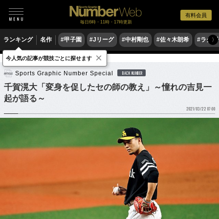
有料会員
毎日6時・11時・17時更新
ランキング
名作
#甲子園
#Jリーグ
#中村剛也
#佐々木朗希
#ラグ
〉
×
今人気の記事が競技ごとに探せます
野球
プロ野球
Sports Graphic Number Special
BACK NUMBER
千賀滉大「変身を促したセの師の教え」～憧れの吉見一
起が語る～
2021/03/22 07:00