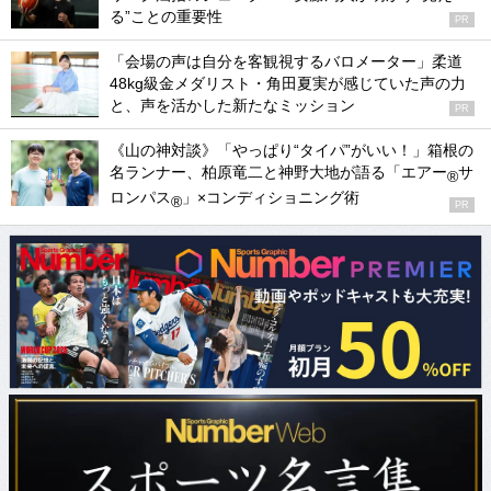
る”ことの重要性
PR
「会場の声は自分を客観視するバロメーター」柔道
48kg級金メダリスト・角田夏実が感じていた声の力
と、声を活かした新たなミッション
PR
《山の神対談》「やっぱり“タイパ”がいい！」箱根の
名ランナー、柏原竜二と神野大地が語る「エアー
サ
®
ロンパス
」×コンディショニング術
®
PR