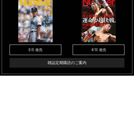
8/6
4/16
発売
発売
雑誌定期購読のご案内