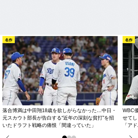
名作
名作
落合博満は中田翔18歳を欲しがらなかった…中日・
WBC
元スカウト部長が告白する“近年の深刻な貧打”を招
せてし
いたドラフト戦略の痛恨「間違っていた」
「アド