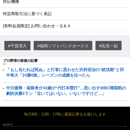
対応機種
特定商取引法に基づく表記
[有料会員限定] お問い合わせ・Ｑ＆Ａ
#千賀滉大
#福岡ソフトバンクホークス
#吉見一起
プロ野球の前後の記事
「もし当たれば死ぬ」と打者に思わせた沢村栄治の“絶頂期”と田
中将大「24勝0敗」シーズンの成績を比べたら
中日復帰・福留孝介43歳が“代打本塁打”…思い出すWBC韓国戦の
劇的決勝2ラン「泣いてはいない。いないですけど…」
毎日6時・11時・17時に最新記事をお届けします
FOLLOW US