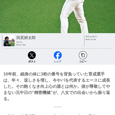
photograph by
田尻耕太郎
Nanae Suzuki
text by
Kotaro Tajiri
ポスト
シェア
コピー
10年前、細身の体に3桁の番号を背負っていた育成選手
は、年々、逞しさを増し、今やパを代表するエースに成長
した。その飽くなき向上心の源とは何か。彼が尊敬してや
まない元中日の“精密機械”が、八女での出会いから振り返
る。