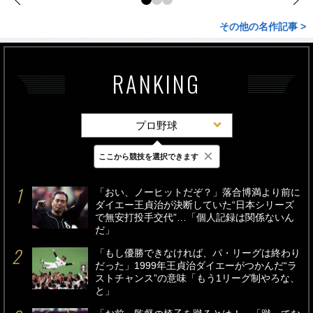
その他の名作記事 >
RANKING
プロ野球
×
ここから競技を選択できます
最新
24時間
週間
「おい、ノーヒットだぞ？」落合博満より前に
ダイエー王貞治が決断していた“日本シリーズ
で無安打投手交代”…「個人記録は関係ないん
だ」
「もし優勝できなければ、パ・リーグは終わり
だった」1999年王貞治ダイエーがつかんだ“ラ
ストチャンス”の意味「もう1リーグ制やろな、
と」