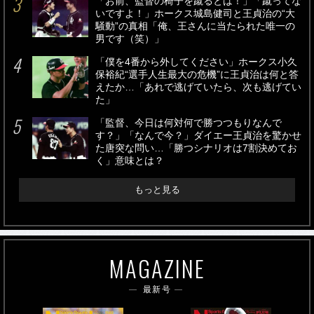
「お前、監督の椅子を蹴るとは！」「蹴ってな
いですよ！」ホークス城島健司と王貞治の“大
騒動”の真相「俺、王さんに当たられた唯一の
男です（笑）」
「僕を4番から外してください」ホークス小久
保裕紀“選手人生最大の危機”に王貞治は何と答
えたか…「あれで逃げていたら、次も逃げてい
た」
「監督、今日は何対何で勝つつもりなんで
す？」「なんで今？」ダイエー王貞治を驚かせ
た唐突な問い…「勝つシナリオは7割決めてお
く」意味とは？
もっと見る
MAGAZINE
最新号