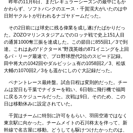
昨年の11月6日、まだレギュラーシーズンの最中にもか
かわらず、ソフトバンクのエース・千賀滉大がいたのは中
日対ヤクルトが行われるナゴヤドームだった。
その2日前には球史に残る偉業を成し遂げたばかりだっ
た。ZOZOマリンスタジアムでのロッテ戦で史上151人目
の通算1000奪三振を達成した。この節目に855回1／3で到
達。これはあの“ドクターＫ”野茂英雄の871イニングを上回
るパ・リーグ最速で、プロ野球歴代2位のスピード記録。
田中将大の1042回やダルビッシュ有の1058回2／3、松坂
大輔の1070回2／3をも遥かにしのぐ大記録だった。
ペナントレース最終盤。試合日程は変則的だった。チー
ムは翌日も千葉でナイターを戦い、6日朝に飛行機で福岡
に戻るスケジュールだった。次戦は9日。そのため、この
日は移動休みに設定されていた。
千賀はチームに特別に許可をもらい、羽田空港ではなく
東京駅に向かった。チームメイトの石川柊太を伴って、新
幹線で名古屋に移動。どうしても駆けつけたかったのは、