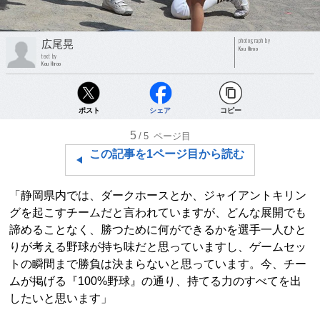
photograph by
広尾晃
Kou Hiroo
text by
Kou Hiroo
ポスト
シェア
コピー
5
/5
ページ目
この記事を1ページ目から読む
「静岡県内では、ダークホースとか、ジャイアントキリン
グを起こすチームだと言われていますが、どんな展開でも
諦めることなく、勝つために何ができるかを選手一人ひと
りが考える野球が持ち味だと思っていますし、ゲームセッ
トの瞬間まで勝負は決まらないと思っています。今、チー
ムが掲げる『100%野球』の通り、持てる力のすべてを出
したいと思います」