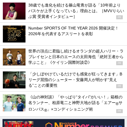
38歳でも進化を続ける篠山竜青が語る「10年前より
バスケが上手くなっている」理由とは。［MVVりらい
ぶ賞 受賞者インタビュー］
PR
Number SPORTS OF THE YEAR 2026 開催決定！
2026年を代表するアスリートを表彰
世界の頂点に君臨し続けるオランダの超人ハリー・ラ
ブレイセンと日本のエースの太田海也「絶対王者から
学ぶこと」《ケイリン国際対談②》
PR
「少しぼやけているだけでも感覚が狂ってきます」B
リーグ屈指のシューター・安藤周人が明かす“見え
る”ことの重要性
PR
《山の神対談》「やっぱり“タイパ”がいい！」箱根の
名ランナー、柏原竜二と神野大地が語る「エアー
サ
®
ロンパス
」×コンディショニング術
®
PR