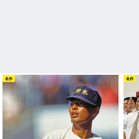
名作
名作