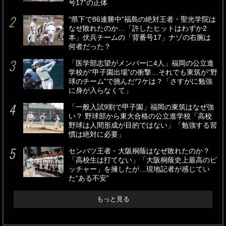
号17”の正体
“県下で86連勝中”福島の絶対王者・聖光学院は
なぜ敗れたのか…「許したヒットはわずか2
本」伏兵チームの「背番号17」ナゾの右腕は
何者だった？
「医学部志望がメンバーに4人」福岡の公立進
学校が“甲子園出場”の衝撃…それでも東筑が“野
球のチーム”で挑んだワケは？「さすがに勉強
に身が入らなくて」
「一般入試9割で甲子園」福岡の東筑はなぜ強
い？ 野球部から東大合格の公立進学校「高校
野球は人間形成が目的ではない」「勉強する習
慣は絶対に必要」
センバツ王者・大阪桐蔭はなぜ敗れたのか？
「高校生は打てない」「大阪桐蔭史上最高のピ
ッチャー」を擁したが…現地記者が感じてい
た“ある不安”
もっと見る