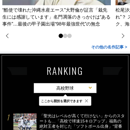
“酷使で壊れた沖縄水産エース”大野倫が証言「栽先
松尾汐
生には感謝しています」名門凋落のきっかけは“ある
れ”？
事件”…最後の甲子園出場“98年最強世代”の無念
ク、海
その他の名作記事 >
RANKING
高校野球
×
ここから競技を選択できます
最新
24時間
週間
「聖光はレベルが高くて行けない」からのスタ
ートも…「高校で球速15キロアップ」福島の
絶対王者を封じた「ソフトボール出身」“背番