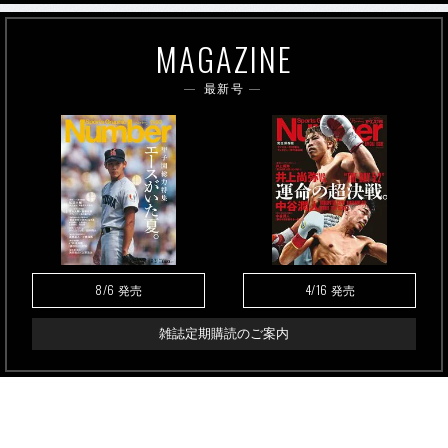
MAGAZINE
最新号
8/6
4/16
発売
発売
雑誌定期購読のご案内