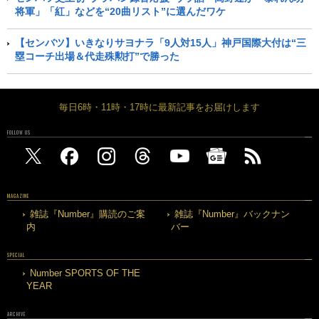
将軍」「紅」などを“20曲リスト”に選んだワケ
【センバツ】いきなりサヨナラ「9人対15人」神戸国際大付は“三
塁コーチ出場＆代走殊勲打”で勝った
毎日6時・11時・17時に最新記事をお届けします
FOLLOW US
MAGAZINE
雑誌『Number』購読のご案
雑誌『Number』バックナン
内
バー
SPECIAL
Number SPORTS OF THE
YEAR
ARCHIVE