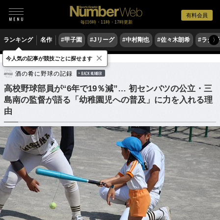
有料会員
毎日6時・11時・17時更新
ランキング
名作
#甲子園
#Jリーグ
#中村剛也
#佐々木朗希
#ラグ
〉
×
今人気の記事が競技ごとに探せます
野球
高校野球
酒の肴に野球の記録
BACK NUMBER
高校野球部員が“6年で19％減”… 初センバツの公立・三
島南の監督が語る「幼稚園児への普及」に力を入れる理
由