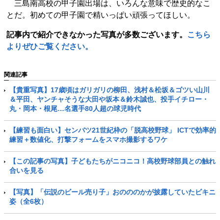
三島南高校の甲子園出場は、いろんな意味で歴史的なこ
とだ。初めての甲子園で精いっぱい頑張ってほしい。
記事内で紹介できなかった写真が多数ございます。
こちら
よりぜひご覧ください。
関連記事
【貴重写真】17歳頃はガリガリの柳田、浅村＆松坂＆ゴツい山川
＆平田、ヤンチャそうな大田や坂本＆鈴木誠也、投手イチロー・
丸・岡本・根尾…名選手80人超の球児時代
【練習も面白い】センバツ21世紀枠の「脱高校野球」 ICTで効率的
練習＋数値化、打撃フォームをスマホ撮影するワケ
【この記事の写真】子どもたちがニコニコ！高校野球部員との触れ
合いを見る
【写真】「伝説のビール売り子」おのののかが披露していたビキニ
姿（全6枚）