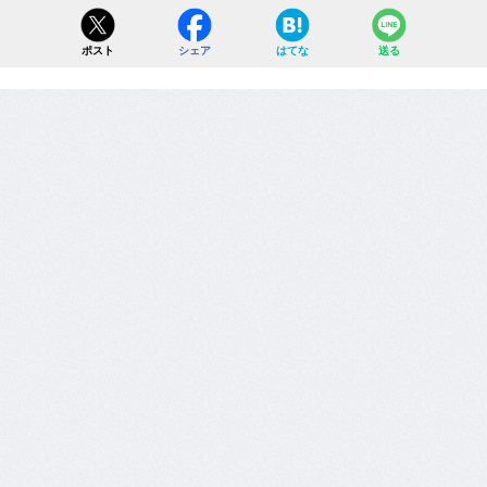
ポスト
シェア
はてな
送る