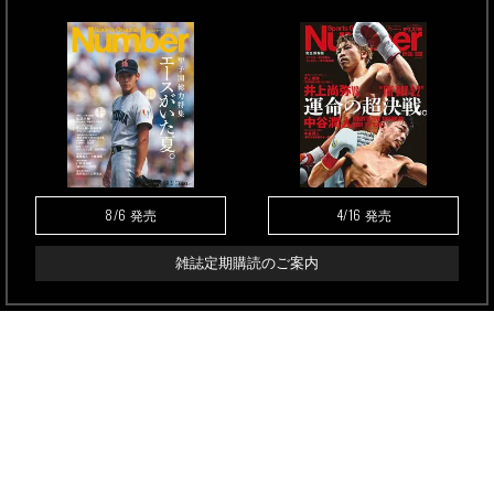
8/6
4/16
発売
発売
雑誌定期購読のご案内