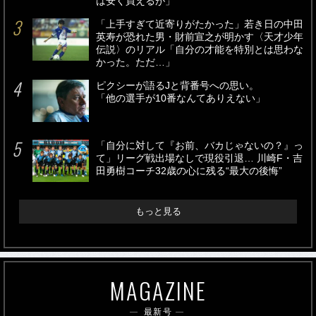
は安く買えるが」
「上手すぎて近寄りがたかった」若き日の中田
英寿が恐れた男・財前宣之が明かす〈天才少年
伝説〉のリアル「自分の才能を特別とは思わな
かった。ただ…」
ピクシーが語るJと背番号への思い。
「他の選手が10番なんてありえない」
「自分に対して『お前、バカじゃないの？』っ
て」リーグ戦出場なしで現役引退… 川崎F・吉
田勇樹コーチ32歳の心に残る“最大の後悔”
もっと見る
MAGAZINE
最新号