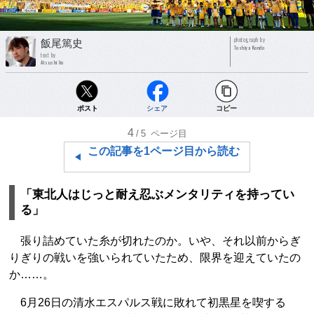
photograph by
飯尾篤史
Toshiya Kondo
text by
Atsushi Iio
ポスト
シェア
コピー
4
/5
ページ目
この記事を1ページ目から読む
「東北人はじっと耐え忍ぶメンタリティを持ってい
る」
張り詰めていた糸が切れたのか。いや、それ以前からぎ
りぎりの戦いを強いられていたため、限界を迎えていたの
か……。
6月26日の清水エスパルス戦に敗れて初黒星を喫する