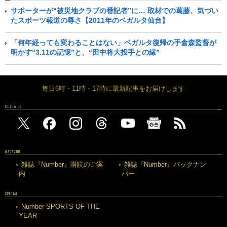
サポーターが“被災地クラブの番記者”に… 取材での葛藤、気づい
たスポーツ報道の尊さ【2011年のベガルタ仙台】
「何年経っても変わることはない」ベガルタ復帰の手倉森監督が
明かす“3.11の記憶”と、“田中将大投手との縁”
毎日6時・11時・17時に最新記事をお届けします
FOLLOW US
MAGAZINE
雑誌『Number』購読のご案
雑誌『Number』バックナン
内
バー
SPECIAL
Number SPORTS OF THE
YEAR