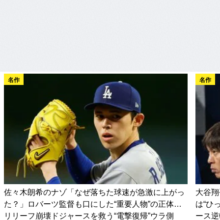
名作
名作
佐々木朗希のナゾ「なぜ落ちた球速が急激に上がっ
大谷翔
た？」ロバーツ監督も口にした“重要人物”の正体…
は“ひ
リリーフ崩壊ドジャースを救う“電撃復帰”ウラ側
ース逆