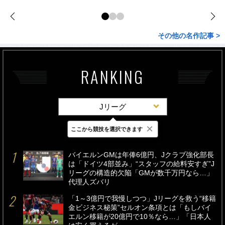
その他の名作記事 >
RANKING
Jリーグ
×
ここから競技を選択できます
最新
24時間
週間
バイエルンGMは年俸6億円、Jクラブ強化部長
は「ドイツ4部並み」“スタッフの給料安すぎ”J
リーグの構造的欠陥「GMが数千万円なら…」
代理人ズバリ
「1～3億円で我慢しつつ」Jリーグを救う“移籍
金ビジネス秘策”セルオン条項とは「もしバイ
エルン移籍が20億円で10％なら…」「日本人