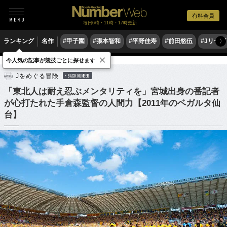
有料会員
毎日6時・11時・17時更新
ランキング
名作
#甲子園
#張本智和
#平野佳寿
#前田悠伍
#Jリーグ
〉
×
今人気の記事が競技ごとに探せます
サッカー
Jリーグ
Jをめぐる冒険
BACK NUMBER
「東北人は耐え忍ぶメンタリティを」宮城出身の番記者
が心打たれた手倉森監督の人間力【2011年のベガルタ仙
台】