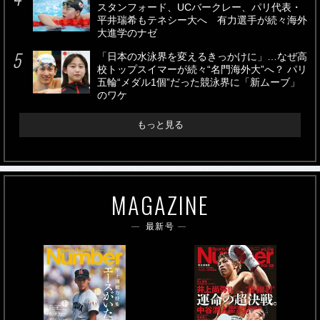
スタンフォード、UCバークレー、パリ代表・
平井瑞希もテネシー大へ 有力選手が続々海外
大進学のナゼ
「日本の水泳界を変えるきっかけに」…なぜ高
校トップスイマーが続々“名門海外大”へ？ パリ
五輪“メダル1個”だった競泳界に「新ムーブ」
のワケ
もっと見る
MAGAZINE
最新号