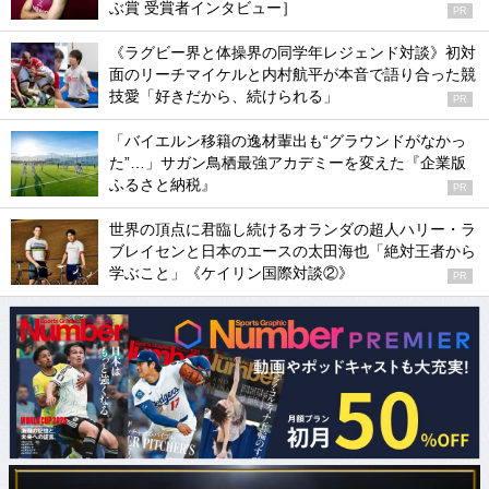
ぶ賞 受賞者インタビュー］
PR
《ラグビー界と体操界の同学年レジェンド対談》初対
面のリーチマイケルと内村航平が本音で語り合った競
技愛「好きだから、続けられる」
PR
「バイエルン移籍の逸材輩出も“グラウンドがなかっ
た”…」サガン鳥栖最強アカデミーを変えた『企業版
ふるさと納税』
PR
世界の頂点に君臨し続けるオランダの超人ハリー・ラ
ブレイセンと日本のエースの太田海也「絶対王者から
学ぶこと」《ケイリン国際対談②》
PR