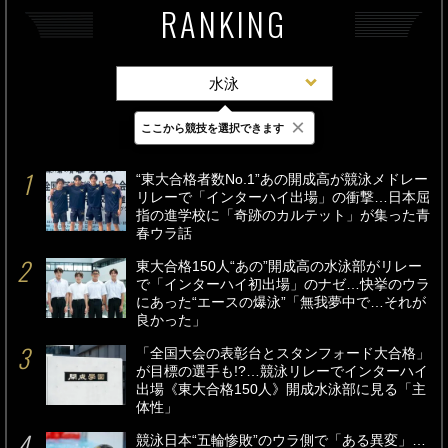
RANKING
水泳
×
ここから競技を選択できます
最新
24時間
週間
“東大合格者数No.1”あの開成高が競泳メドレー
リレーで「インターハイ出場」の衝撃…日本屈
指の進学校に「奇跡のカルテット」が集った青
春ウラ話
東大合格150人“あの”開成高の水泳部がリレー
で「インターハイ初出場」のナゼ…快挙のウラ
にあった“エースの爆泳”「無我夢中で…それが
良かった」
「全国大会の表彰台とスタンフォード大合格」
が目標の選手も!?…競泳リレーでインターハイ
出場《東大合格150人》開成水泳部に見る「主
体性」
競泳日本“五輪惨敗”のウラ側で「ある異変」…