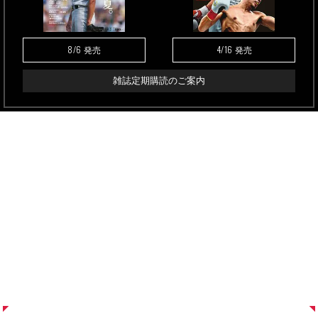
8/6
4/16
発売
発売
雑誌定期購読のご案内