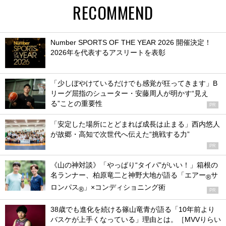
RECOMMEND
Number SPORTS OF THE YEAR 2026 開催決定！
2026年を代表するアスリートを表彰
「少しぼやけているだけでも感覚が狂ってきます」B
リーグ屈指のシューター・安藤周人が明かす“見え
る”ことの重要性
PR
「安定した場所にとどまれば成長は止まる」西内悠人
が故郷・高知で次世代へ伝えた“挑戦する力”
PR
《山の神対談》「やっぱり“タイパ”がいい！」箱根の
名ランナー、柏原竜二と神野大地が語る「エアー
サ
®
ロンパス
」×コンディショニング術
®
PR
38歳でも進化を続ける篠山竜青が語る「10年前より
バスケが上手くなっている」理由とは。［MVVりらい