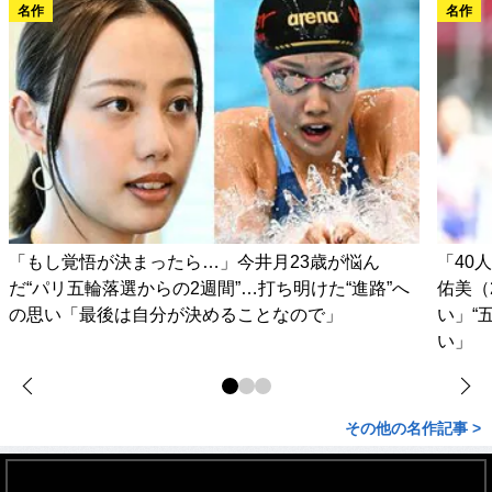
名作
名作
「もし覚悟が決まったら…」今井月23歳が悩ん
「40
だ“パリ五輪落選からの2週間”…打ち明けた“進路”へ
佑美（
の思い「最後は自分が決めることなので」
い」“
い」
その他の名作記事 >