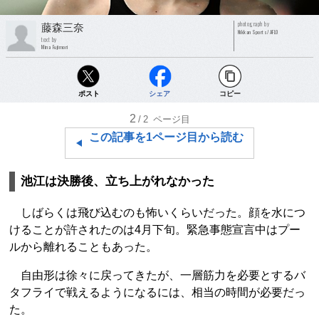
photograph by
藤森三奈
Nikkan Sports/AFLO
text by
Mina Fujimori
ポスト
シェア
コピー
2
/2
ページ目
この記事を1ページ目から読む
池江は決勝後、立ち上がれなかった
しばらくは飛び込むのも怖いくらいだった。顔を水につ
けることが許されたのは4月下旬。緊急事態宣言中はプー
ルから離れることもあった。
自由形は徐々に戻ってきたが、一層筋力を必要とするバ
タフライで戦えるようになるには、相当の時間が必要だっ
た。