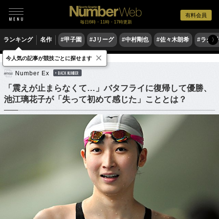
有料会員
毎日6時・11時・17時更新
ランキング
名作
#甲子園
#Jリーグ
#中村剛也
#佐々木朗希
#ラグ
〉
×
今人気の記事が競技ごとに探せます
水泳
競泳
Number Ex
BACK NUMBER
「震えが止まらなくて…」バタフライに復帰して優勝、
池江璃花子が「失って初めて感じた」こととは？