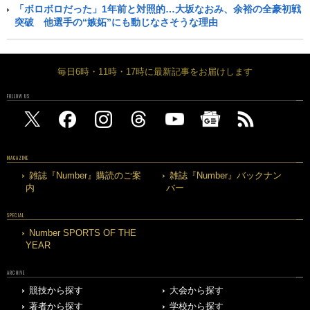
「ボロボロだった」1年前と対照的…大坂なおみ、余裕の全豪初戦
突破 他選手の“嫉妬”にも動じなさそうな理由
毎日6時・11時・17時に最新記事をお届けします
FOLLOW US
MAGAZINE
雑誌『Number』購読のご案
雑誌『Number』バックナン
内
バー
SPECIAL
Number SPORTS OF THE
YEAR
ARCHIVE
競技から探す
大会から探す
著者から探す
学校から探す