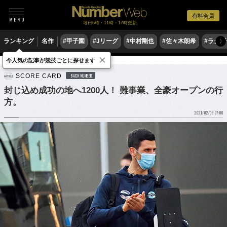
有料会員
毎日6時・11時・17時更新
ランキング
名作
#甲子園
#Jリーグ
#中村剛也
#佐々木朗希
#ラグ
〉
×
今人気の記事が競技ごとに探せます
テニス
SCORE CARD
BACK NUMBER
封じ込め成功の地へ1200人！ 難事業、全豪オープンの行
方。
2021/02/06 07:00