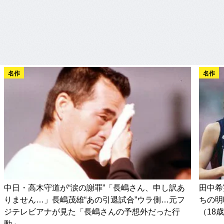
名作
名作
中日・高木守道が“涙の謝罪”「長嶋さん、申し訳あ
田中希
りません…」長嶋茂雄“あの引退試合”ウラ側…元フ
ちの明
ジテレビアナが見た「長嶋さんの予想外だった行
（18
動」