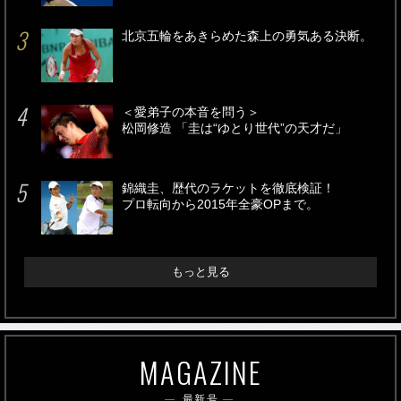
北京五輪をあきらめた森上の勇気ある決断。
＜愛弟子の本音を問う＞
松岡修造 「圭は“ゆとり世代”の天才だ」
錦織圭、歴代のラケットを徹底検証！
プロ転向から2015年全豪OPまで。
もっと見る
MAGAZINE
最新号