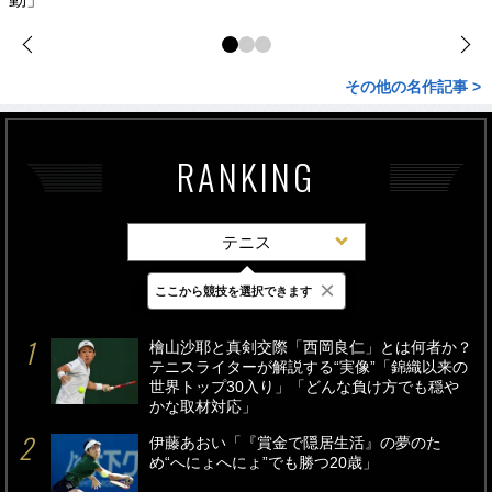
その他の名作記事 >
RANKING
テニス
×
ここから競技を選択できます
最新
24時間
週間
檜山沙耶と真剣交際「西岡良仁」とは何者か？
テニスライターが解説する“実像”「錦織以来の
世界トップ30入り」「どんな負け方でも穏や
かな取材対応」
伊藤あおい「『賞金で隠居生活』の夢のた
め“へにょへにょ”でも勝つ20歳」