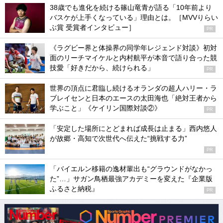
38歳でも進化を続ける篠山竜青が語る「10年前より
バスケが上手くなっている」理由とは。［MVVりらい
ぶ賞 受賞者インタビュー］
PR
《ラグビー界と体操界の同学年レジェンド対談》初対
面のリーチマイケルと内村航平が本音で語り合った競
技愛「好きだから、続けられる」
PR
世界の頂点に君臨し続けるオランダの超人ハリー・ラ
ブレイセンと日本のエースの太田海也「絶対王者から
学ぶこと」《ケイリン国際対談②》
PR
「安定した場所にとどまれば成長は止まる」西内悠人
が故郷・高知で次世代へ伝えた“挑戦する力”
PR
「バイエルン移籍の逸材輩出も“グラウンドがなかっ
た”…」サガン鳥栖最強アカデミーを変えた『企業版
ふるさと納税』
PR