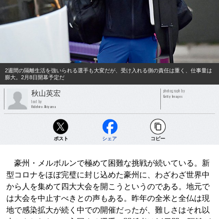
2週間の隔離生活を強いられる選手も大変だが、受け入れる側の責任は重く、仕事量は
膨大。2月8日開幕予定だ
photograph by
秋山英宏
Getty Images
text by
Hidehiro Akiyama
ポスト
シェア
コピー
豪州・メルボルンで極めて困難な挑戦が続いている。新
型コロナをほぼ完璧に封じ込めた豪州に、わざわざ世界中
から人を集めて四大大会を開こうというのである。地元で
は大会を中止すべきとの声もある。昨年の全米と全仏は現
地で感染拡大が続く中での開催だったが、難しさはそれ以