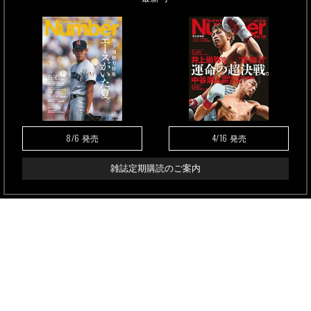
8/6
4/16
発売
発売
雑誌定期購読のご案内