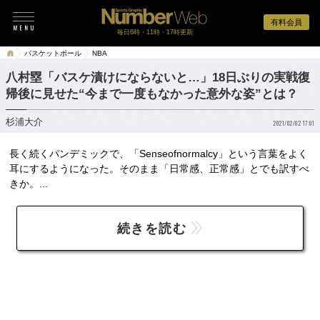
有料会員
毎日6時・11時・17時更新
バスケットボール
NBA
八村塁「バスケ漬けにならないと…」18日ぶりの実戦復
帰後に見せた“今まで一度もなかった意外な姿”とは？
杉浦大介
2021/02/02 17:01
長く続くパンデミックで、「Senseofnormalcy」という言葉をよく
耳にするようになった。そのまま「日常感、正常感」とでも訳すべ
きか。...
続きを読む