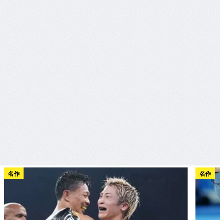
名作
名作