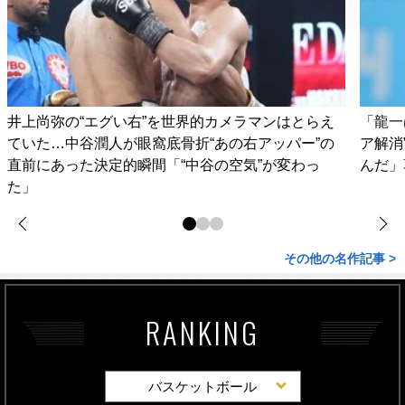
井上尚弥の“エグい右”を世界的カメラマンはとらえ
「龍一
ていた…中谷潤人が眼窩底骨折“あの右アッパー”の
ア解消
直前にあった決定的瞬間「“中谷の空気”が変わっ
んだ」
た」
その他の名作記事 >
RANKING
バスケットボール