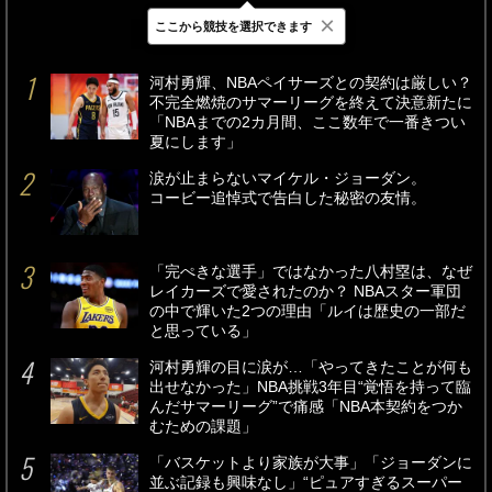
×
ここから競技を選択できます
最新
24時間
週間
河村勇輝、NBAペイサーズとの契約は厳しい？
不完全燃焼のサマーリーグを終えて決意新たに
「NBAまでの2カ月間、ここ数年で一番きつい
夏にします」
涙が止まらないマイケル・ジョーダン。
コービー追悼式で告白した秘密の友情。
「完ぺきな選手」ではなかった八村塁は、なぜ
レイカーズで愛されたのか？ NBAスター軍団
の中で輝いた2つの理由「ルイは歴史の一部だ
と思っている」
河村勇輝の目に涙が…「やってきたことが何も
出せなかった」NBA挑戦3年目“覚悟を持って臨
んだサマーリーグ”で痛感「NBA本契約をつか
むための課題」
「バスケットより家族が大事」「ジョーダンに
並ぶ記録も興味なし」“ピュアすぎるスーパー