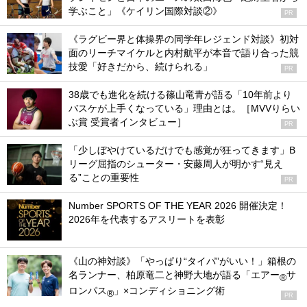
学ぶこと」《ケイリン国際対談②》
PR
《ラグビー界と体操界の同学年レジェンド対談》初対
面のリーチマイケルと内村航平が本音で語り合った競
技愛「好きだから、続けられる」
PR
38歳でも進化を続ける篠山竜青が語る「10年前より
バスケが上手くなっている」理由とは。［MVVりらい
ぶ賞 受賞者インタビュー］
PR
「少しぼやけているだけでも感覚が狂ってきます」B
リーグ屈指のシューター・安藤周人が明かす“見え
る”ことの重要性
PR
Number SPORTS OF THE YEAR 2026 開催決定！
2026年を代表するアスリートを表彰
《山の神対談》「やっぱり“タイパ”がいい！」箱根の
名ランナー、柏原竜二と神野大地が語る「エアー
サ
®
ロンパス
」×コンディショニング術
®
PR