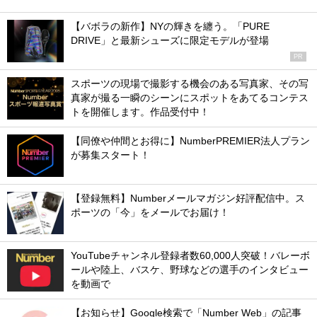
【バボラの新作】NYの輝きを纏う。「PURE
DRIVE」と最新シューズに限定モデルが登場
PR
スポーツの現場で撮影する機会のある写真家、その写
真家が撮る一瞬のシーンにスポットをあてるコンテス
トを開催します。作品受付中！
【同僚や仲間とお得に】NumberPREMIER法人プラン
が募集スタート！
【登録無料】Numberメールマガジン好評配信中。ス
ポーツの「今」をメールでお届け！
YouTubeチャンネル登録者数60,000人突破！バレーボ
ールや陸上、バスケ、野球などの選手のインタビュー
を動画で
【お知らせ】Google検索で「Number Web」の記事