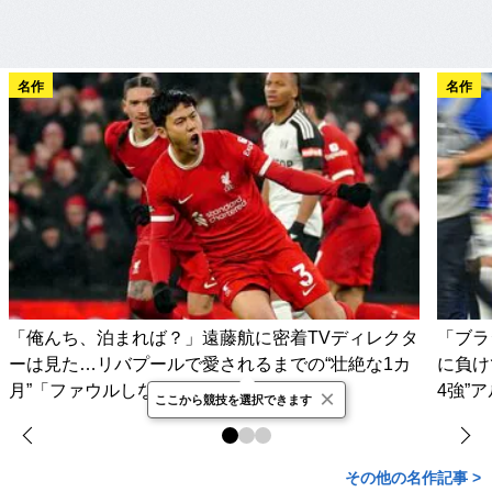
名作
名作
「俺んち、泊まれば？」遠藤航に密着TVディレクタ
「ブラ
ーは見た…リバプールで愛されるまでの“壮絶な1カ
に負け
月”「ファウルしないとかあり得ない」
4強”
×
ここから競技を選択できます
その他の名作記事 >