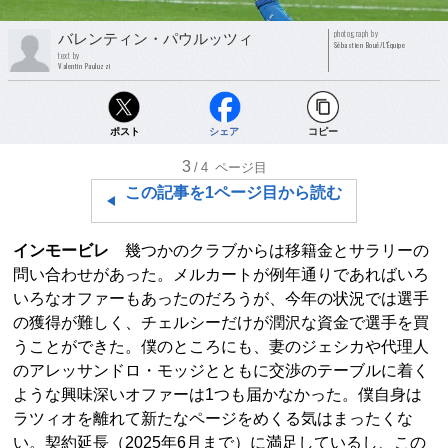
photograph by
バレンティン・パウルッツィ
Sébastien Boué/L’Équipe
text by
Valentin Pauluzzi
ポスト
シェア
コピー
3
/4
ページ目
この記事を1ページ目から読む
インモービレ
幾つかのクラブからは移籍金とサラリーの
問い合わせがあった。メルカートが例年通りであればいろ
いろなオファーもあったのだろうが、今年の状況では選手
の獲得が難しく、チェルシーだけが潤沢な資金で選手を買
うことができた。僕のところにも、妻のジェシカや代理人
のアレッサンドロ・モッジとともに交渉のテーブルに着く
ような興味深いオファーは1つも届かなかった。僕自身は
ラツィオを離れて新たなページをめくる気はまったくな
い。契約延長（2025年6月まで）に満足しているし、この