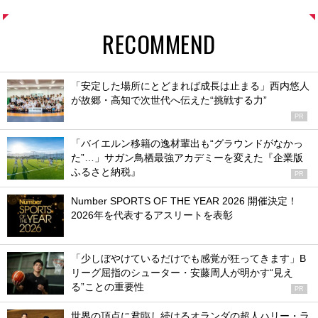
RECOMMEND
「安定した場所にとどまれば成長は止まる」西内悠人
が故郷・高知で次世代へ伝えた“挑戦する力”
PR
「バイエルン移籍の逸材輩出も“グラウンドがなかっ
た”…」サガン鳥栖最強アカデミーを変えた『企業版
ふるさと納税』
PR
Number SPORTS OF THE YEAR 2026 開催決定！
2026年を代表するアスリートを表彰
「少しぼやけているだけでも感覚が狂ってきます」B
リーグ屈指のシューター・安藤周人が明かす“見え
る”ことの重要性
PR
世界の頂点に君臨し続けるオランダの超人ハリー・ラ