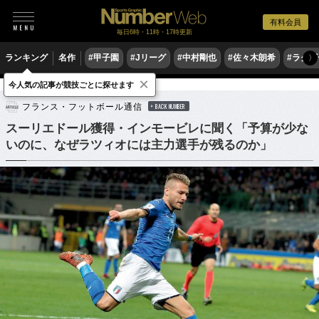
有料会員
毎日6時・11時・17時更新
ランキング
名作
#甲子園
#Jリーグ
#中村剛也
#佐々木朗希
#ラグ
〉
×
今人気の記事が競技ごとに探せます
サッカー
海外サッカー
セリエA
フランス・フットボール通信
BACK NUMBER
スーリエドール獲得・インモービレに聞く「予算が少な
いのに、なぜラツィオには主力選手が残るのか」