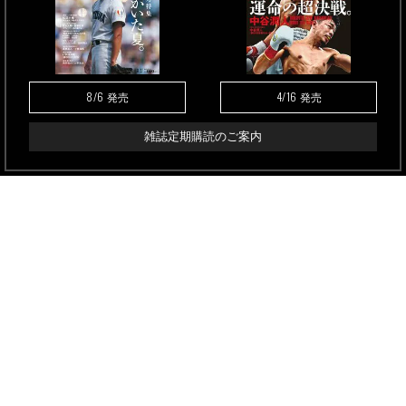
8/6
4/16
発売
発売
雑誌定期購読のご案内