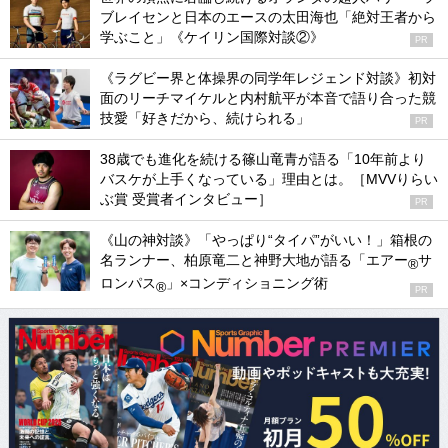
ブレイセンと日本のエースの太田海也「絶対王者から
学ぶこと」《ケイリン国際対談②》
PR
《ラグビー界と体操界の同学年レジェンド対談》初対
面のリーチマイケルと内村航平が本音で語り合った競
技愛「好きだから、続けられる」
PR
38歳でも進化を続ける篠山竜青が語る「10年前より
バスケが上手くなっている」理由とは。［MVVりらい
ぶ賞 受賞者インタビュー］
PR
《山の神対談》「やっぱり“タイパ”がいい！」箱根の
名ランナー、柏原竜二と神野大地が語る「エアー
サ
®
ロンパス
」×コンディショニング術
®
PR