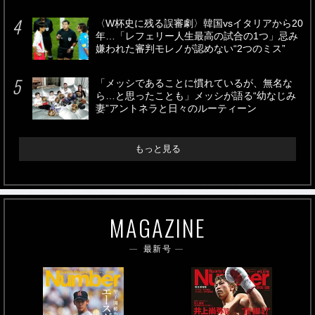
〈W杯史に残る誤審劇〉韓国vsイタリアから20
年…「レフェリー人生最高の試合の1つ」忌み
嫌われた審判モレノが認めない“2つのミス”
「メッシであることに慣れているが、無名な
ら…と思ったことも」メッシが語る“幼なじみ
妻”アントネラと日々のルーティーン
もっと見る
MAGAZINE
最新号