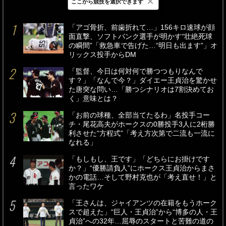
×
ここから競技を選択できます
最新
24時間
週間
「アゴ骨折、前歯折れて…」156キロ速球が顔
面直撃、ソフトバンク選手が明かす“壮絶死球
の瞬間”「救急車で告げた…“明日も出ます”」オ
リックス投手からDM
「監督、今日は何対何で勝つつもりなんで
す？」「なんで今？」ダイエー王貞治を驚かせ
た唐突な問い…「勝つシナリオは7割決めてお
く」意味とは？
「お前の球種、全部当てたるわ」名投手コー
チ・尾花高夫がホークスの0勝投手3人に2桁勝
利させた“方程式”「考え方次第で二流も一流に
なれる」
「もしもし、王です」「どちらにお掛けです
か？」“優勝請負人”にホークス王貞治からまさ
かの電話…そして野村克也が「考え直せ！」と
言ったワケ
「王さんは、ジャイアンツの在籍をもうホーク
スで超えた」“巨人・王貞治”から“博多の人・王
貞治”への32年…屈辱のスタートと苦難の道の