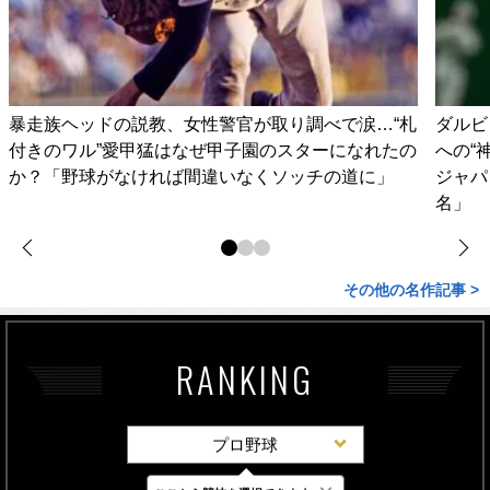
暴走族ヘッドの説教、女性警官が取り調べで涙…“札
ダルビ
付きのワル”愛甲猛はなぜ甲子園のスターになれたの
への“
か？「野球がなければ間違いなくソッチの道に」
ジャパ
名」
その他の名作記事 >
RANKING
プロ野球