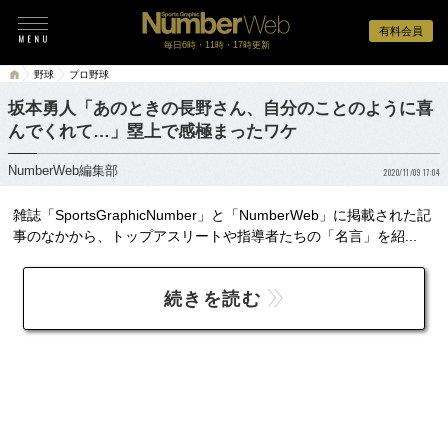
有料会員
毎日6時・11時・17時更新
野球
プロ野球
坂本勇人「あのときの長野さん、自分のことのように喜
んでくれて…」塁上で感極まったワケ
NumberWeb編集部
2020/11/09 17:04
雑誌「SportsGraphicNumber」と「NumberWeb」に掲載された記
事のなかから、トップアスリートや指導者たちの「名言」を紹...
続きを読む