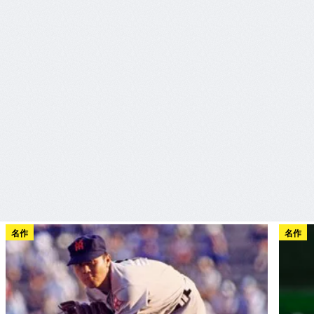
名作
名作