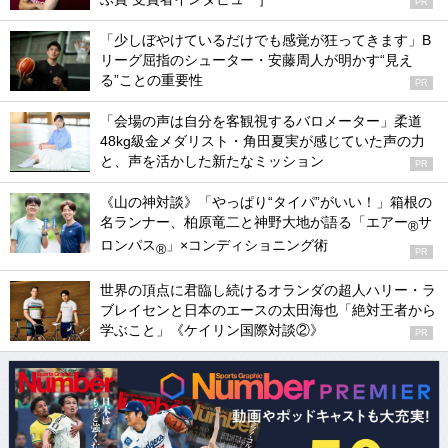
PR
「少しぼやけているだけでも感覚が狂ってきます」B
リーグ屈指のシューター・安藤周人が明かす“見え
る”ことの重要性
PR
「会場の声は自分を客観視するバロメーター」柔道
48kg級金メダリスト・角田夏実が感じていた声の力
と、声を活かした新たなミッション
PR
《山の神対談》「やっぱり“タイパ”がいい！」箱根の
名ランナー、柏原竜二と神野大地が語る「エアー
サ
®
ロンパス
」×コンディショニング術
®
PR
世界の頂点に君臨し続けるオランダの超人ハリー・ラ
ブレイセンと日本のエースの太田海也「絶対王者から
学ぶこと」《ケイリン国際対談②》
PR