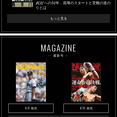
貞治”への32年…屈辱のスタートと苦難の道の
りとは
もっと見る
MAGAZINE
最新号
8/6
4/16
発売
発売