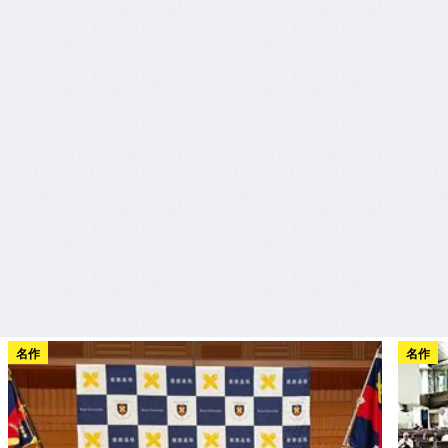
名作
名作