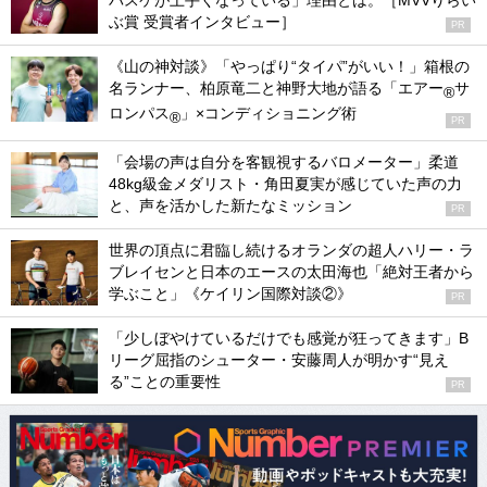
バスケが上手くなっている」理由とは。［MVVりらい
ぶ賞 受賞者インタビュー］
PR
《山の神対談》「やっぱり“タイパ”がいい！」箱根の
名ランナー、柏原竜二と神野大地が語る「エアー
サ
®
ロンパス
」×コンディショニング術
®
PR
「会場の声は自分を客観視するバロメーター」柔道
48kg級金メダリスト・角田夏実が感じていた声の力
と、声を活かした新たなミッション
PR
世界の頂点に君臨し続けるオランダの超人ハリー・ラ
ブレイセンと日本のエースの太田海也「絶対王者から
学ぶこと」《ケイリン国際対談②》
PR
「少しぼやけているだけでも感覚が狂ってきます」B
リーグ屈指のシューター・安藤周人が明かす“見え
る”ことの重要性
PR