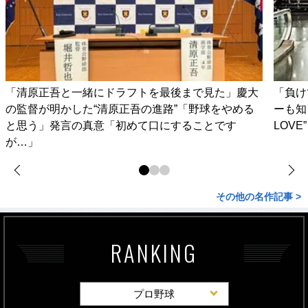
「清原正吾と一緒にドラフトを最後まで見た」慶大
「負け
の監督が明かした“清原正吾の進路”「野球をやめる
ーも知
と思う」発言の真意「初めて口にすることです
LOV
が…」
その他の名作記事 >
RANKING
プロ野球