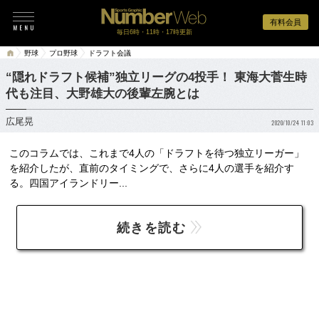
有料会員
毎日6時・11時・17時更新
野球
プロ野球
ドラフト会議
“隠れドラフト候補”独立リーグの4投手！ 東海大菅生時
代も注目、大野雄大の後輩左腕とは
広尾晃
2020/10/24 11:03
このコラムでは、これまで4人の「ドラフトを待つ独立リーガー」
を紹介したが、直前のタイミングで、さらに4人の選手を紹介す
る。四国アイランドリー...
続きを読む