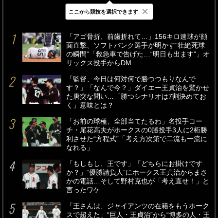
×
ここから競技を選択できます
最新
24時間
週間
「アゴ骨折、前歯折れて…」156キロ速球が顔
面直撃、ソフトバンク選手が明かす“壮絶死球
の瞬間”「救急車で告げた…“明日も出ます”」オ
リックス投手からDM
「監督、今日は何対何で勝つつもりなんで
す？」「なんで今？」ダイエー王貞治を驚かせ
た唐突な問い…「勝つシナリオは7割決めてお
く」意味とは？
「お前の球種、全部当てたるわ」名投手コー
チ・尾花高夫がホークスの0勝投手3人に2桁勝
利させた“方程式”「考え方次第で二流も一流に
なれる」
「もしもし、王です」「どちらにお掛けです
か？」“優勝請負人”にホークス王貞治からまさ
かの電話…そして野村克也が「考え直せ！」と
言ったワケ
「王さんは、ジャイアンツの在籍をもうホーク
スで超えた」“巨人・王貞治”から“博多の人・王