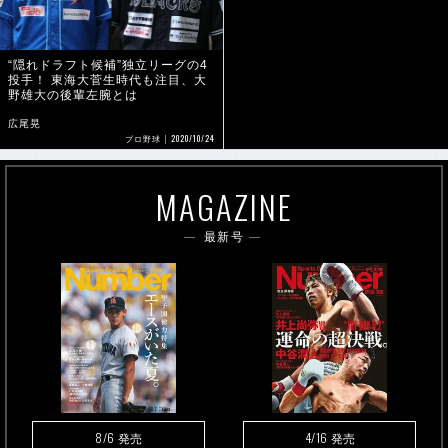
“隠れドラフト候補”独立リーグの4
投手！ 東海大菅生時代も注目、大
野雄大の後輩左腕とは
広尾晃
2020/10/24
プロ野球
MAGAZINE
最新号
8/6
4/16
発売
発売