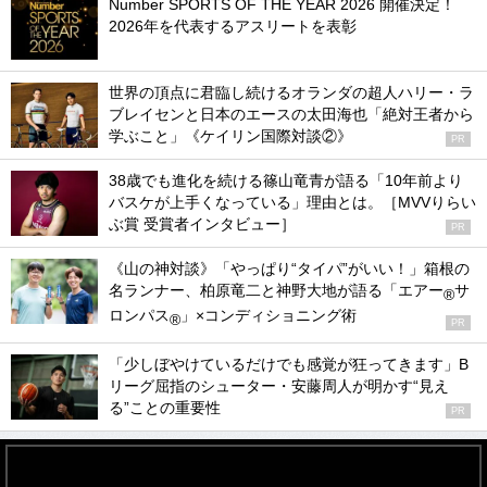
Number SPORTS OF THE YEAR 2026 開催決定！
2026年を代表するアスリートを表彰
世界の頂点に君臨し続けるオランダの超人ハリー・ラ
ブレイセンと日本のエースの太田海也「絶対王者から
学ぶこと」《ケイリン国際対談②》
PR
38歳でも進化を続ける篠山竜青が語る「10年前より
バスケが上手くなっている」理由とは。［MVVりらい
ぶ賞 受賞者インタビュー］
PR
《山の神対談》「やっぱり“タイパ”がいい！」箱根の
名ランナー、柏原竜二と神野大地が語る「エアー
サ
®
ロンパス
」×コンディショニング術
®
PR
「少しぼやけているだけでも感覚が狂ってきます」B
リーグ屈指のシューター・安藤周人が明かす“見え
る”ことの重要性
PR