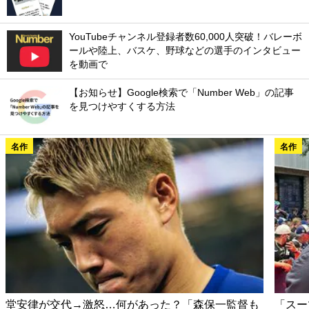
YouTubeチャンネル登録者数60,000人突破！バレーボ
ールや陸上、バスケ、野球などの選手のインタビュー
を動画で
【お知らせ】Google検索で「Number Web」の記事
を見つけやすくする方法
名作
名作
堂安律が交代→激怒…何があった？「森保一監督も
「スー