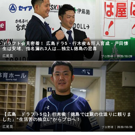
ドラフト会見密着！ 広島ドラ5・行木俊＆巨人育成・戸田懐
生は安堵、指名漏れ3人は…独立L徳島の悲喜
広尾晃
2020/10/28
プロ野球
【広島 ドラフト5位】行木俊「徳島では親の仕送りに頼りま
した」“生活苦の独立L”からプロへ！
広尾晃
2020/10/26
プロ野球