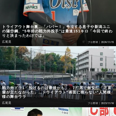
トライアウト舞台裏…「パパー！」号泣する息子や新潟ユニ
の陽岱鋼、“5年前の戦力外投手”は最速151キロ「今回で終わ
りと決まったわけでは」
広尾晃
2024/11/15
プロ野球
戦力外ドラ1「投げるのは最後かも」、7打席で無安打「正直
歯が立たなかった」…トライアウト“画面に映らない”人間模
様の舞台ウラ
広尾晃
2023/11/16
プロ野球