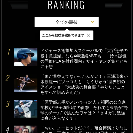
RANKING
全ての競技
×
ここから競技を選択できます
最新
24時間
週間
ドジャース電撃加入スクーバルで「大谷翔平の
投手負担減」なら4年連続MVPも…「鈴木誠也
の同僚PCAを射程圏内」サイ・ヤング賞ととも
に予想
「まだ着替えてなかったんかい！」三浦璃来が
木原龍一にツッコミも…りくりゅう“世界初の
アイスショー”大成功の舞台裏「やりたいこと
をすべて詰め込んだ」
「医学部志望がメンバーに4人」福岡の公立進
学校が“甲子園出場”の衝撃…それでも東筑が“野
球のチーム”で挑んだワケは？「さすがに勉強
に身が入らなくて」
「おい、ノーヒットだぞ？」落合博満より前に