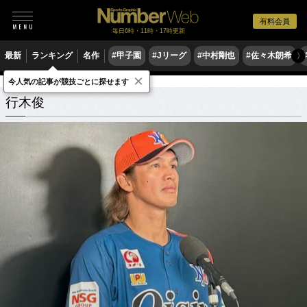
有料会員
毎日6時・11時・17時更新
最新
ランキング
名作
#甲子園
#Jリーグ
#中村剛也
#佐々木朗希
〉
×
今人気の記事が競技ごとに探せます
行木俊
関連記事
行木俊