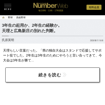
有料会員
毎日6時・11時・17時更新
野球
高校野球
3年生の起用か、2年生の経験か。
天理と広島新庄の別れた判断。
氏原英明
2020/08/11 16:00
天理らしい言葉だった。「県の独自大会はスタンドで応援してサポ
ート役でした。2年生は3年生のためにやろうと言い合ってきて、今
大会は3年生が勝て...
続きを読む