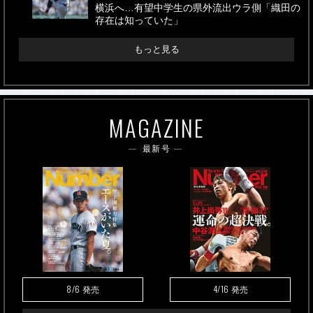
横浜へ…有望中学生の県外流出ウラ側「織田の
存在は知っていた」
もっと見る
MAGAZINE
最新号
8/6
4/16
発売
発売