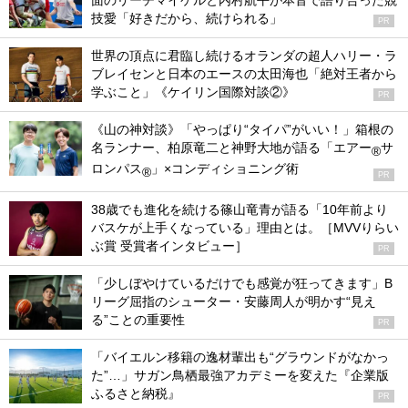
面のリーチマイケルと内村航平が本音で語り合った競
技愛「好きだから、続けられる」
PR
世界の頂点に君臨し続けるオランダの超人ハリー・ラ
ブレイセンと日本のエースの太田海也「絶対王者から
学ぶこと」《ケイリン国際対談②》
PR
《山の神対談》「やっぱり“タイパ”がいい！」箱根の
名ランナー、柏原竜二と神野大地が語る「エアー
サ
®
ロンパス
」×コンディショニング術
®
PR
38歳でも進化を続ける篠山竜青が語る「10年前より
バスケが上手くなっている」理由とは。［MVVりらい
ぶ賞 受賞者インタビュー］
PR
「少しぼやけているだけでも感覚が狂ってきます」B
リーグ屈指のシューター・安藤周人が明かす“見え
る”ことの重要性
PR
「バイエルン移籍の逸材輩出も“グラウンドがなかっ
た”…」サガン鳥栖最強アカデミーを変えた『企業版
ふるさと納税』
PR