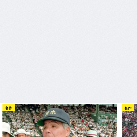
名作
名作