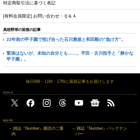
特定商取引法に基づく表記
[有料会員限定] お問い合わせ・Ｑ＆Ａ
高校野球の前後の記事
23年前の甲子園で投げ合った石川雅規と和田毅の“負け方”。
緊張はないが、未知の自分とも……。平田・古川投手と「静かな
甲子園」。
毎日6時・11時・17時に最新記事をお届けします
FOLLOW US
MAGAZINE
雑誌『Number』購読のご案
雑誌『Number』バックナン
内
バー