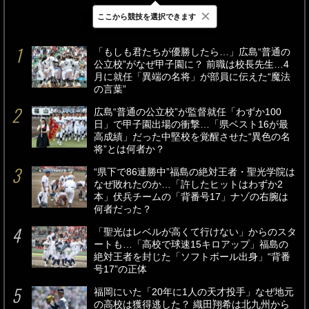
×
ここから競技を選択できます
最新
24時間
週間
「もしも君たちが優勝したら…」広島“普通の
公立校”がなぜ甲子園に？ 前職は校長先生…4
月に就任「異端の名将」が部員に伝えた“魔法
の言葉”
広島“普通の公立校”が監督就任「わずか100
日」で甲子園出場の衝撃…「県ベスト16が最
高成績」だった中堅校を覚醒させた“異色の名
将”とは何者か？
“県下で86連勝中”福島の絶対王者・聖光学院は
なぜ敗れたのか…「許したヒットはわずか2
本」伏兵チームの「背番号17」ナゾの右腕は
何者だった？
「聖光はレベルが高くて行けない」からのスタ
ートも…「高校で球速15キロアップ」福島の
絶対王者を封じた「ソフトボール出身」“背番
号17”の正体
福岡にいた「20年に1人の天才投手」なぜ地元
の高校は獲得逃した？ 織田翔希は北九州から