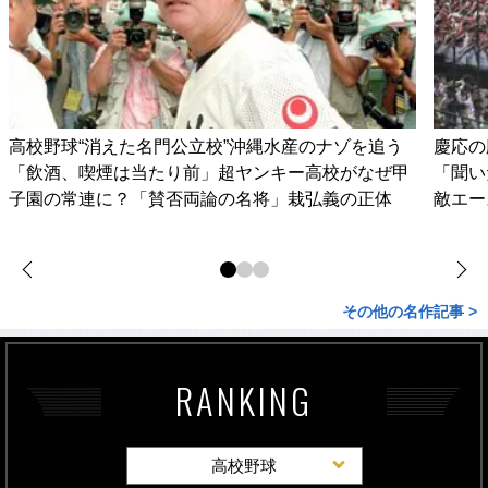
高校野球“消えた名門公立校”沖縄水産のナゾを追う
慶応の
「飲酒、喫煙は当たり前」超ヤンキー高校がなぜ甲
「聞い
子園の常連に？「賛否両論の名将」栽弘義の正体
敵エー
その他の名作記事 >
RANKING
高校野球