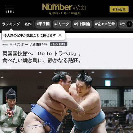
有料会員
毎日6時・11時・17時更新
ランキング
名作
#甲子園
#Jリーグ
#中村剛也
#佐々木朗希
#ラグ
〉
×
今人気の記事が競技ごとに探せます
格闘技
相撲
月刊スポーツ新聞時評
BACK NUMBER
両国国技館へ「Go To トラベル」。
食べたい焼き鳥に、静かなる熱狂。