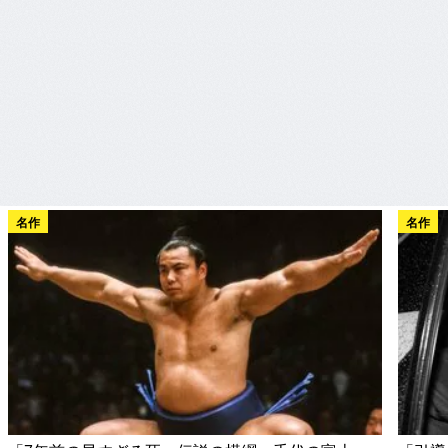
名作
名作