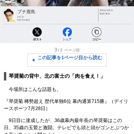
photograph by
プチ鹿島
Kyodo News
text by
Petit Kashima
ポスト
シェア
コピー
3
/3
ページ目
この記事を1ページ目から読む
琴奨菊の背中、北の富士の「肉を食え！」
今場所はこんな話題も。
『琴奨菊 稀勢超え 歴代単独6位 幕内通算715勝』（デイリ
ースポーツ7月28日）
9日目に達成したが、36歳幕内最年長の琴奨菊はこの
日、35歳の玉鷲と激闘。テレビでも頭と頭がゴンとぶつか