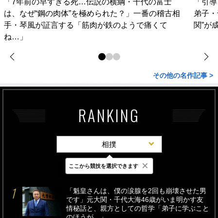
「7年前の早すぎる死…伝説の横綱・千代の富士
「引導
は、なぜ“鋼の肉体”を極められた？」一番の稽古相
弟子・
手・琴風が証言する「筋肉が鉄のようで痛くて
関”が
ね…」
その他の名作記事 >
RANKING
相撲
×
ここから競技を選択できます
最新
24時間
週間
「魁皇さんは、僕の涙腺を2回も崩壊させた男
です」元大関・千代大海46歳がいま明かす友
情秘話と、親方としての哲学「弟子に学ぶこと
のほうが…」