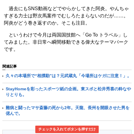
過去にもSNS動画などでやらかしてきた阿炎。やんちゃ
すぎる力士は野次馬案件でむしろたまらないのだが……。
阿炎がどう巻き返すのか。そこも注目。
というわけで今月は両国国技館へ「Go To トラベル」し
てみました。非日常へ瞬間移動できる偉大なテーマパーク
です。
関連記事
久々の本場所で“相撲勘”は？元武蔵丸「今場所はケガに注意！」。
StayHomeを彩ったスポーツ紙の企画。東スポと松井秀喜の粋なや
りとりも。
難病と闘ったマサ斎藤の死から2年。天龍、長州を開眼させた男を
偲んで。
チェックを入れてボタンを押すだけ