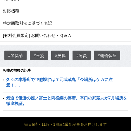
対応機種
特定商取引法に基づく表記
[有料会員限定] お問い合わせ・Ｑ＆Ａ
#琴奨菊
#玉鷲
#炎鵬
#阿炎
#棚橋弘至
相撲の前後の記事
久々の本場所で“相撲勘”は？元武蔵丸「今場所はケガに注
意！」。
気迫で優勝の照ノ富士と両横綱の停滞。辛口の武蔵丸が7月場所を
徹底検証。
毎日6時・11時・17時に最新記事をお届けします