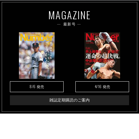
MAGAZINE
最新号
8/6
4/16
発売
発売
雑誌定期購読のご案内