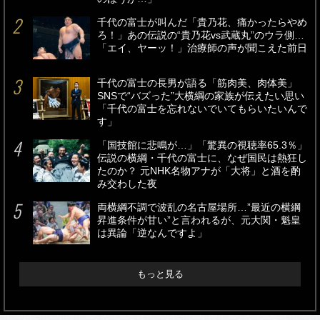
千代の富士が叫んだ「貴乃花、痛かったらやめ
ろ！」あの伝説の“貴乃花vs武蔵丸”のウラ側…
「エイ、ヤーッ！」治療師の声が聞こえた前日
千代の富士の長男が語る「筋肉美、肉体美」
SNSで“バズった”大横綱の家族が伝えたい思い
「千代の富士を忘れないでいてもらいたいんで
す」
「国技館に悲鳴が…」「驚異の視聴率65.3％」
伝説の横綱・千代の富士に、なぜ国民は熱狂し
たのか？ 元NHK名物アナが「大将」と酒を酌
み交わした夜
両横綱不調で波乱の名古屋場所…”最近の横綱
昇進条件が甘い”と言われるが、元大関・魁皇
は異論「逆なんですよ」
もっと見る