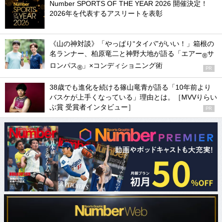
Number SPORTS OF THE YEAR 2026 開催決定！
2026年を代表するアスリートを表彰
《山の神対談》「やっぱり“タイパ”がいい！」箱根の
名ランナー、柏原竜二と神野大地が語る「エアー
サ
®
ロンパス
」×コンディショニング術
®
PR
38歳でも進化を続ける篠山竜青が語る「10年前より
バスケが上手くなっている」理由とは。［MVVりらい
ぶ賞 受賞者インタビュー］
PR