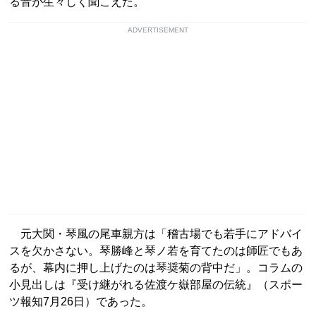
る音が生々しく聞こえた。
ADVERTISEMENT
元大関・琴風の尾車親方は「稽古場でも若手にアドバイ
スを欠かさない。琴勝峰と琴ノ若を育てたのは師匠でもあ
るが、幕内に押し上げたのは琴奨菊の背中だ」。コラムの
小見出しは『受け継がれる佐渡ケ嶽部屋の伝統』（スポー
ツ報知7月26日）であった。