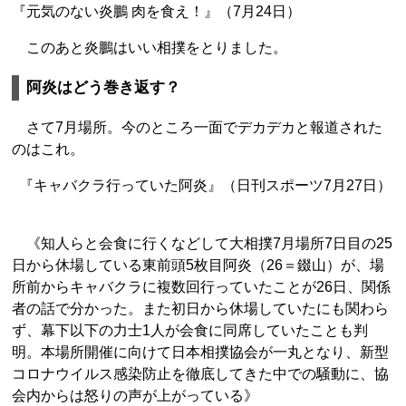
『元気のない炎鵬 肉を食え！』（7月24日）
このあと炎鵬はいい相撲をとりました。
阿炎はどう巻き返す？
さて7月場所。今のところ一面でデカデカと報道された
のはこれ。
『キャバクラ行っていた阿炎』（日刊スポーツ7月27日）
《知人らと会食に行くなどして大相撲7月場所7日目の25
日から休場している東前頭5枚目阿炎（26＝錣山）が、場
所前からキャバクラに複数回行っていたことが26日、関係
者の話で分かった。また初日から休場していたにも関わら
ず、幕下以下の力士1人が会食に同席していたことも判
明。本場所開催に向けて日本相撲協会が一丸となり、新型
コロナウイルス感染防止を徹底してきた中での騒動に、協
会内からは怒りの声が上がっている》