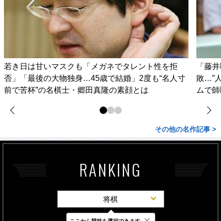
若き日は甘いマスクも「メガネでタレント性を拒
「藤井
否」「最後の大物独身…45歳で結婚」2度も“名人寸
敗…”
前で苦杯”の名棋士・郷田真隆の素顔とは
ムで師
その他の名作記事 >
RANKING
将棋
×
ここから競技を選択できます