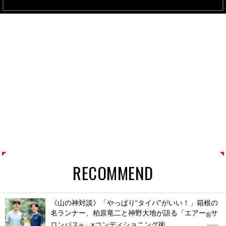
RECOMMEND
《山の神対談》「やっぱり“タイパ”がいい！」箱根の
名ランナー、柏原竜二と神野大地が語る「エアー
サ
®
ロンパス
」×コンディショニング術