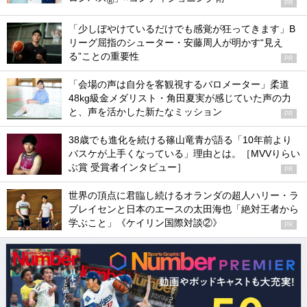
®
PR
「少しぼやけているだけでも感覚が狂ってきます」B
リーグ屈指のシューター・安藤周人が明かす“見え
る”ことの重要性
PR
「会場の声は自分を客観視するバロメーター」柔道
48kg級金メダリスト・角田夏実が感じていた声の力
と、声を活かした新たなミッション
PR
38歳でも進化を続ける篠山竜青が語る「10年前より
バスケが上手くなっている」理由とは。［MVVりらい
ぶ賞 受賞者インタビュー］
PR
世界の頂点に君臨し続けるオランダの超人ハリー・ラ
ブレイセンと日本のエースの太田海也「絶対王者から
学ぶこと」《ケイリン国際対談②》
PR