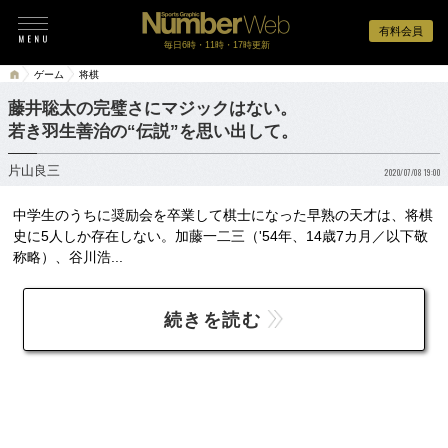
有料会員
毎日6時・11時・17時更新
ゲーム
将棋
藤井聡太の完璧さにマジックはない。
若き羽生善治の“伝説”を思い出して。
片山良三
2020/07/08 19:00
中学生のうちに奨励会を卒業して棋士になった早熟の天才は、将棋
史に5人しか存在しない。加藤一二三（'54年、14歳7カ月／以下敬
称略）、谷川浩...
続きを読む