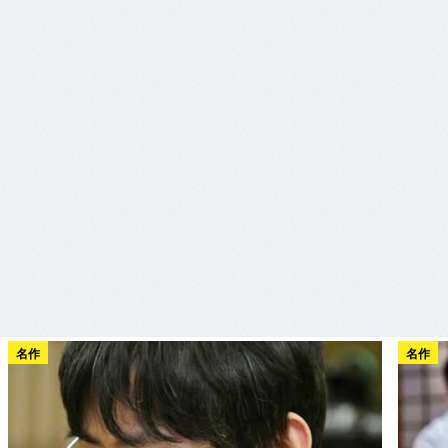
名作
名作