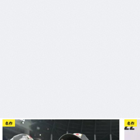
名作
名作