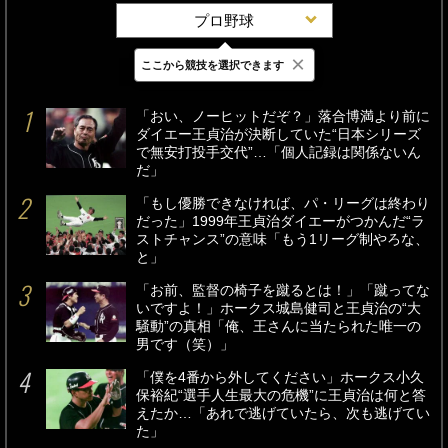
プロ野球
×
ここから競技を選択できます
最新
24時間
週間
「おい、ノーヒットだぞ？」落合博満より前に
ダイエー王貞治が決断していた“日本シリーズ
で無安打投手交代”…「個人記録は関係ないん
だ」
「もし優勝できなければ、パ・リーグは終わり
だった」1999年王貞治ダイエーがつかんだ“ラ
ストチャンス”の意味「もう1リーグ制やろな、
と」
「お前、監督の椅子を蹴るとは！」「蹴ってな
いですよ！」ホークス城島健司と王貞治の“大
騒動”の真相「俺、王さんに当たられた唯一の
男です（笑）」
「僕を4番から外してください」ホークス小久
保裕紀“選手人生最大の危機”に王貞治は何と答
えたか…「あれで逃げていたら、次も逃げてい
た」