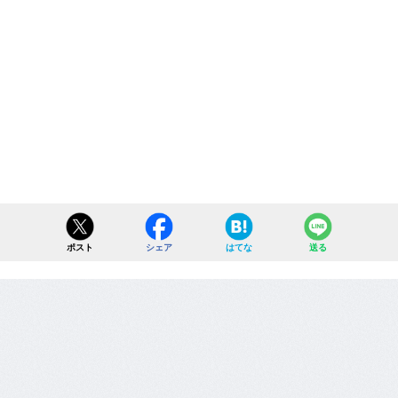
ポスト
シェア
はてな
送る