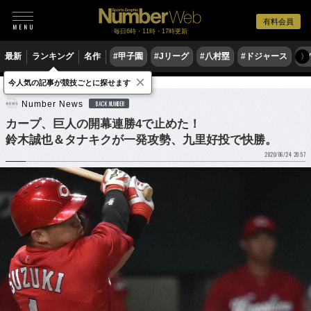
有料会員
毎日6時・11時・17時更新
最新
ランキング
名作
#甲子園
#Jリーグ
#八村塁
#ドジャース
#
〉
×
今人気の記事が競技ごとに探せます
Number News
カープ、巨人の開幕連勝4で止めた！鈴木誠也＆タナキクが一発攻勢、九里好投で快勝。
Number News
BACK NUMBER
カープ、巨人の開幕連勝4で止めた！
鈴木誠也＆タナキクが一発攻勢、九里好投で快勝。
2020/06/24 20:57