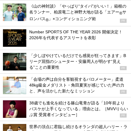
《山の神対談》「やっぱり“タイパ”がいい！」箱根の
名ランナー、柏原竜二と神野大地が語る「エアー
サ
®
ロンパス
」×コンディショニング術
®
PR
Number SPORTS OF THE YEAR 2026 開催決定！
2026年を代表するアスリートを表彰
「少しぼやけているだけでも感覚が狂ってきます」B
リーグ屈指のシューター・安藤周人が明かす“見え
る”ことの重要性
PR
「会場の声は自分を客観視するバロメーター」柔道
48kg級金メダリスト・角田夏実が感じていた声の力
と、声を活かした新たなミッション
PR
38歳でも進化を続ける篠山竜青が語る「10年前より
バスケが上手くなっている」理由とは。［MVVりらい
ぶ賞 受賞者インタビュー］
PR
世界の頂点に君臨し続けるオランダの超人ハリー・ラ