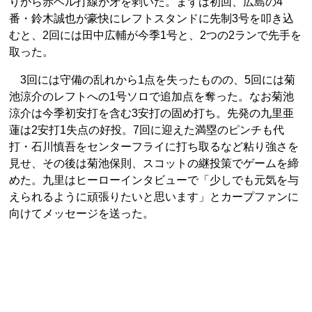
りから赤ヘル打線が牙を剥いた。まずは初回、広島の4
番・鈴木誠也が豪快にレフトスタンドに先制3号を叩き込
むと、2回には田中広輔が今季1号と、2つの2ランで先手を
取った。
3回には守備の乱れから1点を失ったものの、5回には菊
池涼介のレフトへの1号ソロで追加点を奪った。なお菊池
涼介は今季初安打を含む3安打の固め打ち。先発の九里亜
蓮は2安打1失点の好投。7回に迎えた満塁のピンチも代
打・石川慎吾をセンターフライに打ち取るなど粘り強さを
見せ、その後は菊池保則、スコットの継投策でゲームを締
めた。九里はヒーローインタビューで「少しでも元気を与
えられるように頑張りたいと思います」とカープファンに
向けてメッセージを送った。