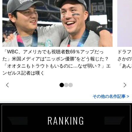
「WBC、アメリカでも視聴者数69％アップだっ
ドラフ
た」米国メディアは“ニッポン優勝”をどう報じた？
さかの
「オオタニもトラウトもいるのに…なぜ弱い？」エ
「あん
ンゼルス記者は嘆く
その他の名作記事 >
RANKING