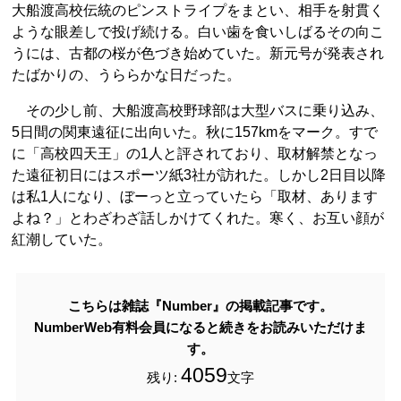
大船渡高校伝統のピンストライプをまとい、相手を射貫く
ような眼差しで投げ続ける。白い歯を食いしばるその向こ
うには、古都の桜が色づき始めていた。新元号が発表され
たばかりの、うららかな日だった。
その少し前、大船渡高校野球部は大型バスに乗り込み、
5日間の関東遠征に出向いた。秋に157kmをマーク。すで
に「高校四天王」の1人と評されており、取材解禁となっ
た遠征初日にはスポーツ紙3社が訪れた。しかし2日目以降
は私1人になり、ぼーっと立っていたら「取材、あります
よね？」とわざわざ話しかけてくれた。寒く、お互い顔が
紅潮していた。
こちらは雑誌『Number』の掲載記事です。
NumberWeb有料会員になると続きをお読みいただけま
す。
4059
残り:
文字