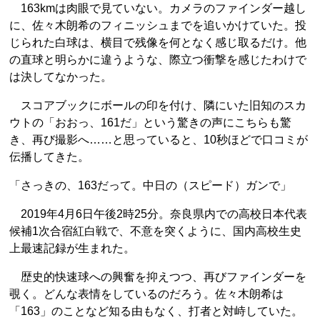
163kmは肉眼で見ていない。カメラのファインダー越し
に、佐々木朗希のフィニッシュまでを追いかけていた。投
じられた白球は、横目で残像を何となく感じ取るだけ。他
の直球と明らかに違うような、際立つ衝撃を感じたわけで
は決してなかった。
スコアブックにボールの印を付け、隣にいた旧知のスカ
ウトの「おおっ、161だ」という驚きの声にこちらも驚
き、再び撮影へ……と思っていると、10秒ほどで口コミが
伝播してきた。
「さっきの、163だって。中日の（スピード）ガンで」
2019年4月6日午後2時25分。奈良県内での高校日本代表
候補1次合宿紅白戦で、不意を突くように、国内高校生史
上最速記録が生まれた。
歴史的快速球への興奮を抑えつつ、再びファインダーを
覗く。どんな表情をしているのだろう。佐々木朗希は
「163」のことなど知る由もなく、打者と対峙していた。