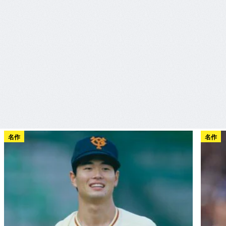
名作
名作