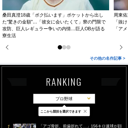
桑田真澄18歳「ボク払います」ポケットから出し
周東佑
た“驚きの金額”…「彼女に会いたくて」寮の門限で
「抜け
攻防、巨人レギュラー争いの内情…巨人OBが語る
「アメ
寮生活
その他の名作記事 >
RANKING
プロ野球
×
ここから競技を選択できます
最新
24時間
週間
「アゴ骨折、前歯折れて…」156キロ速球が顔