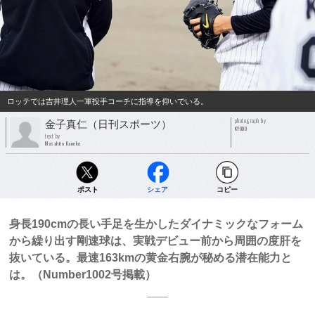
ロッテでは吉井理人一軍投手コーチに指導を仰いでいる。
photograph by
金子真仁（日刊スポーツ）
KYODO
text by
Masahito Kaneko
ポスト
シェア
コピー
身長190cmの長い手足を生かしたダイナミックなフォーム
から繰り出す剛速球は、実戦デビュー前から周囲の度肝を
抜いている。最速163kmの黄金右腕が秘める潜在能力と
は。（Number1002号掲載）