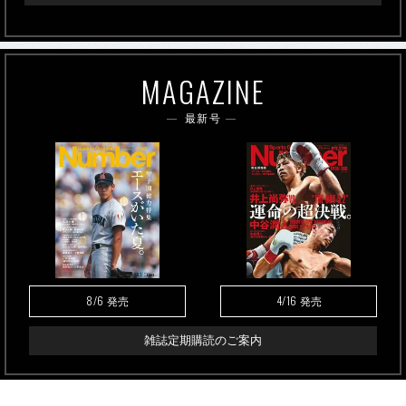
MAGAZINE
最新号
8/6
4/16
発売
発売
雑誌定期購読のご案内