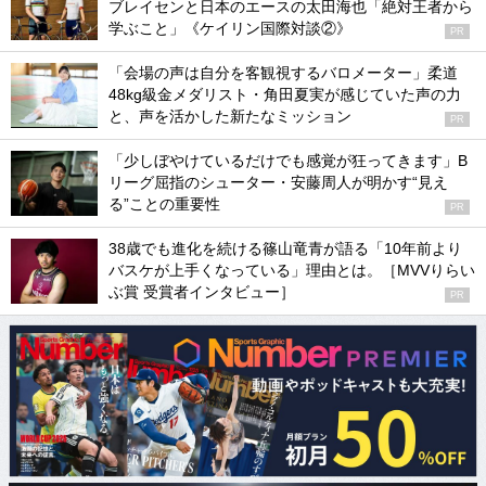
ブレイセンと日本のエースの太田海也「絶対王者から
学ぶこと」《ケイリン国際対談②》
PR
「会場の声は自分を客観視するバロメーター」柔道
48kg級金メダリスト・角田夏実が感じていた声の力
と、声を活かした新たなミッション
PR
「少しぼやけているだけでも感覚が狂ってきます」B
リーグ屈指のシューター・安藤周人が明かす“見え
る”ことの重要性
PR
38歳でも進化を続ける篠山竜青が語る「10年前より
バスケが上手くなっている」理由とは。［MVVりらい
ぶ賞 受賞者インタビュー］
PR