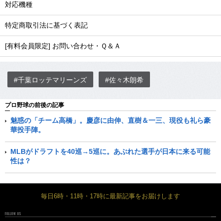
対応機種
特定商取引法に基づく表記
[有料会員限定] お問い合わせ・Ｑ＆Ａ
#千葉ロッテマリーンズ
#佐々木朗希
プロ野球の前後の記事
魅惑の「チーム高橋」。慶彦に由伸、直樹＆一三、現役も礼ら豪
華投手陣。
MLBがドラフトを40巡→5巡に。あぶれた選手が日本に来る可能
性は？
毎日6時・11時・17時に最新記事をお届けします
FOLLOW US