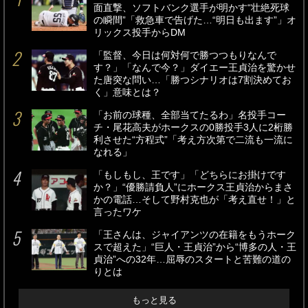
面直撃、ソフトバンク選手が明かす“壮絶死球
の瞬間”「救急車で告げた…“明日も出ます”」オ
リックス投手からDM
「監督、今日は何対何で勝つつもりなんで
す？」「なんで今？」ダイエー王貞治を驚かせ
た唐突な問い…「勝つシナリオは7割決めてお
く」意味とは？
「お前の球種、全部当てたるわ」名投手コー
チ・尾花高夫がホークスの0勝投手3人に2桁勝
利させた“方程式”「考え方次第で二流も一流に
なれる」
「もしもし、王です」「どちらにお掛けです
か？」“優勝請負人”にホークス王貞治からまさ
かの電話…そして野村克也が「考え直せ！」と
言ったワケ
「王さんは、ジャイアンツの在籍をもうホーク
スで超えた」“巨人・王貞治”から“博多の人・王
貞治”への32年…屈辱のスタートと苦難の道の
りとは
もっと見る