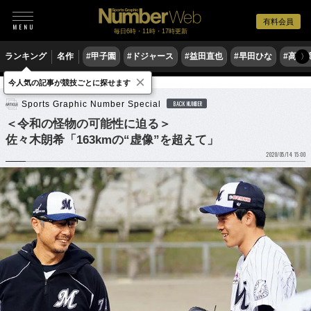
有料会員
毎日6時・11時・17時更新
ランキング
名作
#甲子園
#ドジャース
#益田直也
#早田ひな
#高木
〉
×
今人気の記事が競技ごとに探せます
野球
プロ野球
Sports Graphic Number Special
BACK NUMBER
＜令和の怪物の可能性に迫る＞
佐々木朗希「163kmの“虚像”を超えて」
2020/05/14 15:00