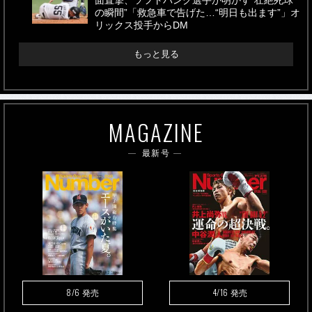
面直撃、ソフトバンク選手が明かす“壮絶死球
の瞬間”「救急車で告げた…“明日も出ます”」オ
リックス投手からDM
もっと見る
MAGAZINE
最新号
8/6
4/16
発売
発売