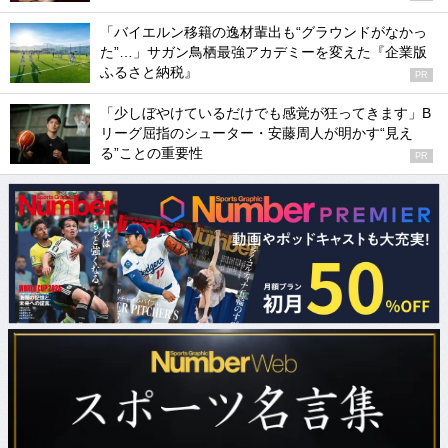
「バイエルン移籍の逸材輩出も“グラウンドがなかっ
た”…」サガン鳥栖最強アカデミーを変えた『企業版
ふるさと納税』
PR
「少しぼやけているだけでも感覚が狂ってきます」B
リーグ屈指のシューター・安藤周人が明かす“見え
る”ことの重要性
PR