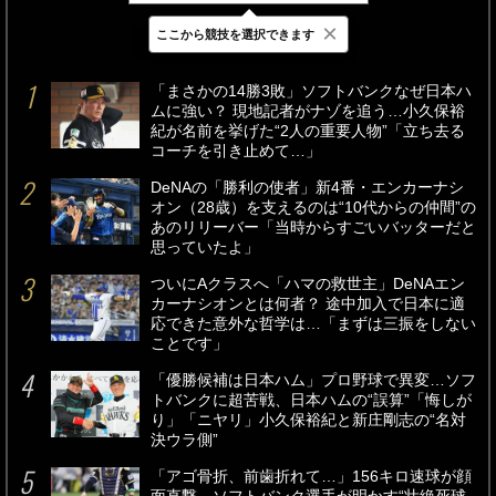
×
ここから競技を選択できます
最新
24時間
週間
「まさかの14勝3敗」ソフトバンクなぜ日本ハ
ムに強い？ 現地記者がナゾを追う…小久保裕
紀が名前を挙げた“2人の重要人物”「立ち去る
コーチを引き止めて…」
DeNAの「勝利の使者」新4番・エンカーナシ
オン（28歳）を支えるのは“10代からの仲間”の
あのリリーバー「当時からすごいバッターだと
思っていたよ」
ついにAクラスへ「ハマの救世主」DeNAエン
カーナシオンとは何者？ 途中加入で日本に適
応できた意外な哲学は…「まずは三振をしない
ことです」
「優勝候補は日本ハム」プロ野球で異変…ソフ
トバンクに超苦戦、日本ハムの“誤算”「悔しが
り」「ニヤリ」小久保裕紀と新庄剛志の“名対
決ウラ側”
「アゴ骨折、前歯折れて…」156キロ速球が顔