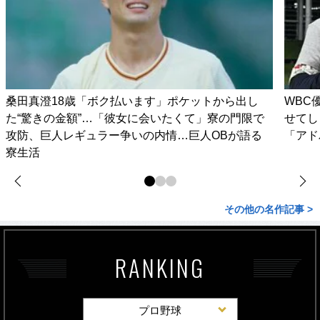
桑田真澄18歳「ボク払います」ポケットから出し
WBC
た“驚きの金額”…「彼女に会いたくて」寮の門限で
せてし
攻防、巨人レギュラー争いの内情…巨人OBが語る
「アド
寮生活
その他の名作記事 >
RANKING
プロ野球