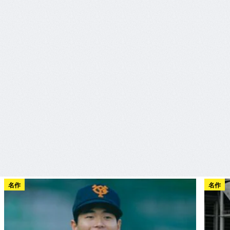
名作
名作