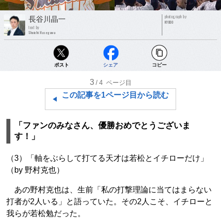
photograph by
長谷川晶一
KYODO
text by
Shoichi Hasegawa
ポスト
シェア
コピー
3
/4
ページ目
この記事を1ページ目から読む
「ファンのみなさん、優勝おめでとうございま
す！」
（3）「軸をぶらして打てる天才は若松とイチローだけ」
（by 野村克也）
あの野村克也は、生前「私の打撃理論に当てはまらない
打者が2人いる」と語っていた。その2人こそ、イチローと
我らが若松勉だった。