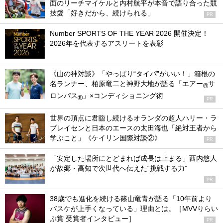
面のリーチマイケルと内村航平が本音で語り合った競
技愛「好きだから、続けられる」
PR
Number SPORTS OF THE YEAR 2026 開催決定！
2026年を代表するアスリートを表彰
《山の神対談》「やっぱり“タイパ”がいい！」箱根の
名ランナー、柏原竜二と神野大地が語る「エアー
サ
®
ロンパス
」×コンディショニング術
®
PR
世界の頂点に君臨し続けるオランダの超人ハリー・ラ
ブレイセンと日本のエースの太田海也「絶対王者から
学ぶこと」《ケイリン国際対談②》
PR
「安定した場所にとどまれば成長は止まる」西内悠人
が故郷・高知で次世代へ伝えた“挑戦する力”
PR
38歳でも進化を続ける篠山竜青が語る「10年前より
バスケが上手くなっている」理由とは。［MVVりらい
ぶ賞 受賞者インタビュー］
PR