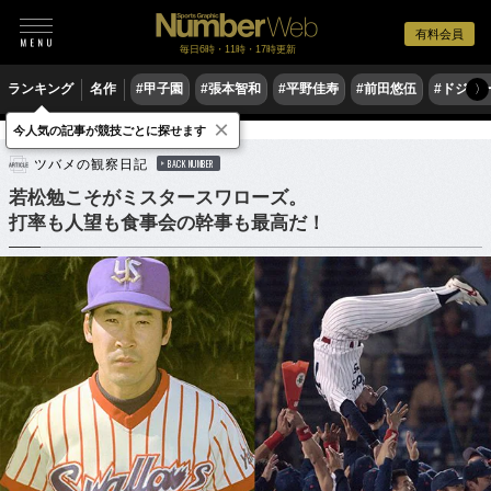
有料会員
毎日6時・11時・17時更新
ランキング
名作
#甲子園
#張本智和
#平野佳寿
#前田悠伍
#ドジャ
〉
×
今人気の記事が競技ごとに探せます
野球
プロ野球
ツバメの観察日記
BACK NUMBER
若松勉こそがミスタースワローズ。
打率も人望も食事会の幹事も最高だ！