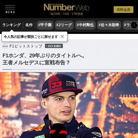
有料会員
毎日6時・11時・17時更新
ランキング
名作
#甲子園
#Jリーグ
#中村剛也
#佐々木朗希
#ラグ
〉
×
今人気の記事が競技ごとに探せます
モータースポーツ
F1
F1ピットストップ
BACK NUMBER
F1ホンダ、29年ぶりのタイトルへ。
王者メルセデスに宣戦布告？