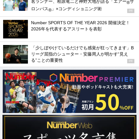
名ランナー、柏原竜二と神野大地が語る「エアー
サ
®
ロンパス
」×コンディショニング術
®
PR
Number SPORTS OF THE YEAR 2026 開催決定！
2026年を代表するアスリートを表彰
「少しぼやけているだけでも感覚が狂ってきます」B
リーグ屈指のシューター・安藤周人が明かす“見え
る”ことの重要性
PR