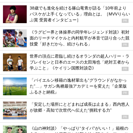
38歳でも進化を続ける篠山竜青が語る「10年前より
バスケが上手くなっている」理由とは。［MVVりらい
ぶ賞 受賞者インタビュー］
PR
《ラグビー界と体操界の同学年レジェンド対談》初対
面のリーチマイケルと内村航平が本音で語り合った競
技愛「好きだから、続けられる」
PR
世界の頂点に君臨し続けるオランダの超人ハリー・ラ
ブレイセンと日本のエースの太田海也「絶対王者から
学ぶこと」《ケイリン国際対談②》
PR
「バイエルン移籍の逸材輩出も“グラウンドがなかっ
た”…」サガン鳥栖最強アカデミーを変えた『企業版
ふるさと納税』
PR
「安定した場所にとどまれば成長は止まる」西内悠人
が故郷・高知で次世代へ伝えた“挑戦する力”
PR
《山の神対談》「やっぱり“タイパ”がいい！」箱根の