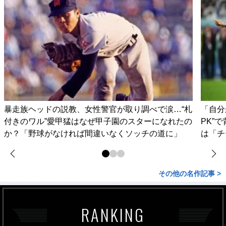
暴走族ヘッドの説教、女性警官が取り調べで涙…“札
「自分
付きのワル”愛甲猛はなぜ甲子園のスターになれたの
PK”
か？「野球がなければ間違いなくソッチの道に」
は「チ
その他の名作記事 >
RANKING