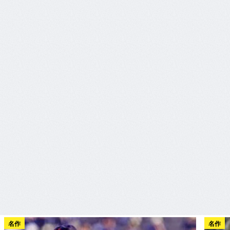
名作
名作