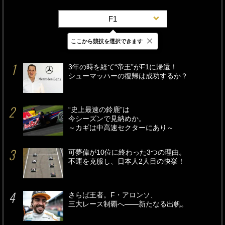
F1
×
ここから競技を選択できます
最新
24時間
週間
3年の時を経て“帝王”がF1に帰還！
シューマッハーの復帰は成功するか？
“史上最速の鈴鹿”は
今シーズンで見納めか。
～カギは中高速セクターにあり～
可夢偉が10位に終わった3つの理由。
不運を克服し、日本人2人目の快挙！
さらば王者。F・アロンソ、
三大レース制覇へ――新たなる出帆。