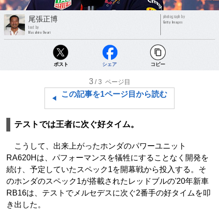
photograph by
尾張正博
Getty Images
text by
Masahiro Owari
ポスト
シェア
コピー
3
/3
ページ目
この記事を1ページ目から読む
テストでは王者に次ぐ好タイム。
こうして、出来上がったホンダのパワーユニット
RA620Hは、パフォーマンスを犠牲にすることなく開発を
続け、予定していたスペック1を開幕戦から投入する。そ
のホンダのスペック1が搭載されたレッドブルの'20年新車
RB16は、テストでメルセデスに次ぐ2番手の好タイムを叩
き出した。