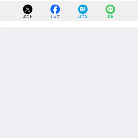
ポスト
シェア
はてな
送る