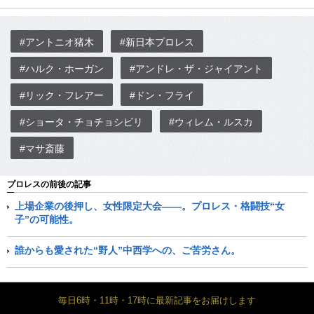
#アントニオ猪木
#新日本プロレス
#ハルク・ホーガン
#アンドレ・ザ・ジャイアント
#リック・フレアー
#ドン・フライ
#ショータ・チョチョシビリ
#ウィレム・ルスカ
#マサ斎藤
プロレスの前後の記事
上場企業の後押し、女性限定大会――。プロレス・格闘技“女
子”の可能性。
誰からも愛された“野人”中西学への、ご苦労さん。
毎日6時・11時・17時に最新記事をお届けします