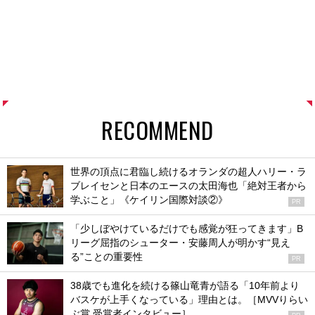
RECOMMEND
世界の頂点に君臨し続けるオランダの超人ハリー・ラ
ブレイセンと日本のエースの太田海也「絶対王者から
学ぶこと」《ケイリン国際対談②》
PR
「少しぼやけているだけでも感覚が狂ってきます」B
リーグ屈指のシューター・安藤周人が明かす“見え
る”ことの重要性
PR
38歳でも進化を続ける篠山竜青が語る「10年前より
バスケが上手くなっている」理由とは。［MVVりらい
ぶ賞 受賞者インタビュー］