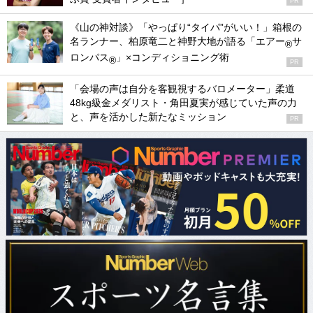
PR
《山の神対談》「やっぱり“タイパ”がいい！」箱根の
名ランナー、柏原竜二と神野大地が語る「エアー
サ
®
ロンパス
」×コンディショニング術
®
PR
「会場の声は自分を客観視するバロメーター」柔道
48kg級金メダリスト・角田夏実が感じていた声の力
と、声を活かした新たなミッション
PR