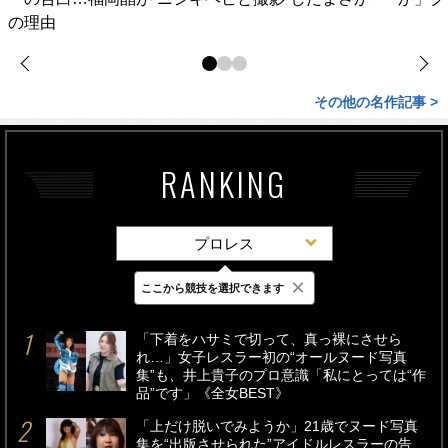
の理由
その他の名作記事 >
RANKING
プロレス
×
ここから競技を選択できます
最新
24時間
週間
「下着をハサミで切って、真っ裸にさせら
れ…」女子レスラー初の“オールヌード写真
集”も、井上貴子のプロ意識「私にとっては“作
品”です」《全女BEST》
「上だけ脱いでみようか」21歳でヌード写真
集を“出版させられた”アイドルレスラーの告