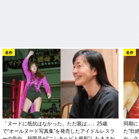
名作
名作
「ヌードに抵抗はなかった。ただ親は…」25歳
同期に
で“オールヌード写真集”を発売したアイドルレスラ
た“壮
ーの告白…福岡晶が“ニシキヘビと撮影”したまさか
か」ク