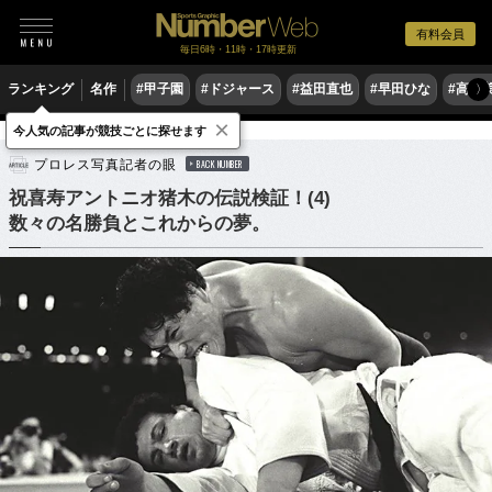
有料会員
毎日6時・11時・17時更新
ランキング
名作
#甲子園
#ドジャース
#益田直也
#早田ひな
#高木
〉
×
今人気の記事が競技ごとに探せます
格闘技
プロレス
プロレス写真記者の眼
BACK NUMBER
祝喜寿アントニオ猪木の伝説検証！(4)
数々の名勝負とこれからの夢。