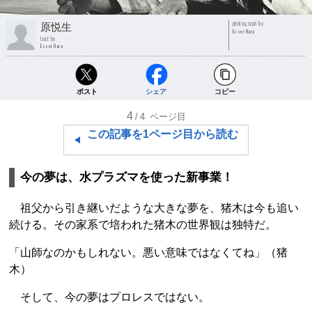
photograph by
原悦生
Essei Hara
text by
Essei Hara
ポスト
シェア
コピー
4
/4
ページ目
この記事を1ページ目から読む
今の夢は、水プラズマを使った新事業！
祖父から引き継いだような大きな夢を、猪木は今も追い
続ける。その家系で培われた猪木の世界観は独特だ。
「山師なのかもしれない。悪い意味ではなくてね」（猪
木）
そして、今の夢はプロレスではない。