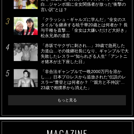
白…ジャンボ堀に全女関係者が放った“衝撃の
言い訳”とは？
「クラッシュ・ギャルズに学んだ」“全女のス
タイル”を継承する暁千華20歳とは何者か？ 長
与千種を直撃…「全女は大嫌いだけど大好き」
松永兄弟の遺言
「赤坂でヤクザに刺され…」39歳で急死した
力道山…その後継社長になり、ギャンブルで大
失敗したレスラー“知られざる人生”「アントニ
オ猪木が土下座した日」
「非合法ギャンブルで一晩2000万円を溶か
し…」日本プロレスから追放された“伝説のレ
スラー”豊登とは何者か？「“親方と不仲説”…
23歳で相撲界から消えた」
もっと見る
MAGAZINE