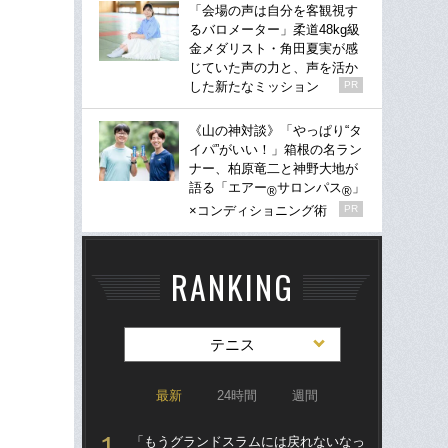
「会場の声は自分を客観視す
るバロメーター」柔道48kg級
金メダリスト・角田夏実が感
じていた声の力と、声を活か
した新たなミッション
PR
《山の神対談》「やっぱり“タ
イパ”がいい！」箱根の名ラン
ナー、柏原竜二と神野大地が
語る「エアー
サロンパス
」
®
®
×コンディショニング術
PR
RANKING
テニス
最新
24時間
週間
「もうグランドスラムには戻れないなっ
檜