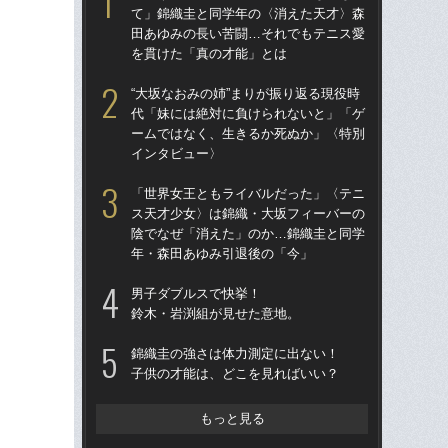
て」錦織圭と同学年の〈消えた天才〉森
者か
田あゆみの長い苦闘…それでもテニス愛
像”
を貫けた「真の才能」とは
「
“大坂なおみの姉”まりが振り返る現役時
錦
代「妹には絶対に負けられないと」「ゲ
ユ
ームではなく、生きるか死ぬか」〈特別
インタビュー〉
テニ
女王
「世界女王ともライバルだった」〈テニ
し
ス天才少女〉は錦織・大坂フィーバーの
陰でなぜ「消えた」のか…錦織圭と同学
「
年・森田あゆみ引退後の「今」
ウ
映画
男子ダブルスで快挙！
界の
鈴木・岩渕組が見せた意地。
「
錦織圭の強さは体力測定に出ない！
て
子供の才能は、どこを見ればいい？
田
を
もっと見る