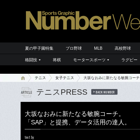
夏の甲子園特集
プロ野球
MLB
高校野球
格闘技
将棋
モータースポーツ
ラグビー
テニス
女子テニス
大坂なおみに新たなる敏腕コーチ
テニスPRESS
BACK NUMBER
大坂なおみに新たなる敏腕コーチ。
「SAP」と提携、データ活用の達人。
text by