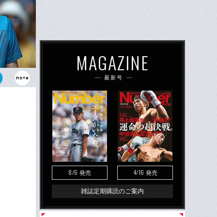
MAGAZINE
最新号
ッセ。彼がコ
かりだ。
8/6
4/16
発売
発売
雑誌定期購読のご案内