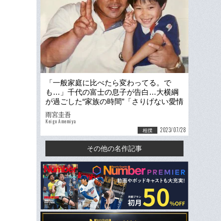
「一般家庭に比べたら変わってる。で
も…」千代の富士の息子が告白…大横綱
が過ごした“家族の時間”「さりげない愛情
を感じていました」
雨宮圭吾
Keigo Amemiya
2023/07/28
相撲
その他の名作記事