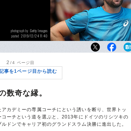
Getty Images
photograph by
2019/12/24 11:40
posted
2020年の大坂なおみを支えるウィム・フィテ
ーチとしてかかわった選手はトップ経験者ば
2
/4
ページ目
記事を1ページ目から読む
の数奇な縁。
アカデミーの専属コーチにという誘いを断り、世界トッ
コーチという道を選ぶと、2013年にドイツのリシツキの
ブルドンでキャリア初のグランドスラム決勝に進出した。