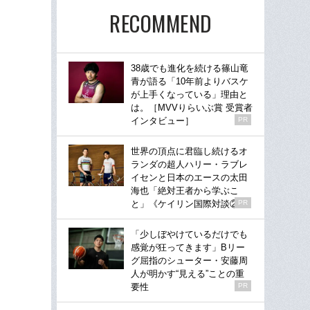
RECOMMEND
38歳でも進化を続ける篠山竜
青が語る「10年前よりバスケ
が上手くなっている」理由と
は。［MVVりらいぶ賞 受賞者
インタビュー］
PR
世界の頂点に君臨し続けるオ
ランダの超人ハリー・ラブレ
イセンと日本のエースの太田
海也「絶対王者から学ぶこ
と」《ケイリン国際対談②》
PR
「少しぼやけているだけでも
感覚が狂ってきます」Bリー
グ屈指のシューター・安藤周
人が明かす“見える”ことの重
要性
PR