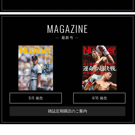
MAGAZINE
最新号
8/6
4/16
発売
発売
雑誌定期購読のご案内