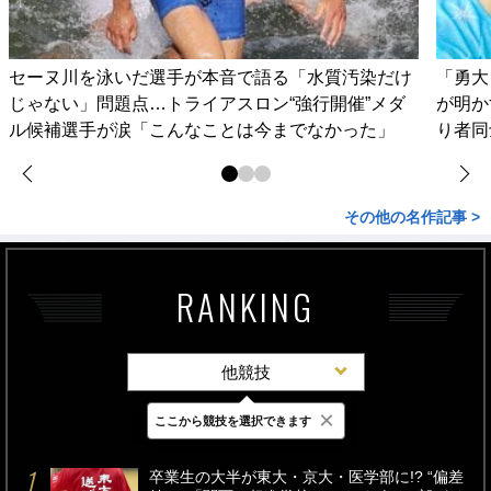
セーヌ川を泳いだ選手が本音で語る「水質汚染だけ
「勇大
じゃない」問題点…トライアスロン“強行開催”メダ
が明か
ル候補選手が涙「こんなことは今までなかった」
り者同
その他の名作記事 >
RANKING
他競技
×
ここから競技を選択できます
最新
24時間
週間
卒業生の大半が東大・京大・医学部に!? “偏差