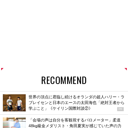
RECOMMEND
世界の頂点に君臨し続けるオランダの超人ハリー・ラ
ブレイセンと日本のエースの太田海也「絶対王者から
学ぶこと」《ケイリン国際対談②》
PR
「会場の声は自分を客観視するバロメーター」柔道
48kg級金メダリスト・角田夏実が感じていた声の力