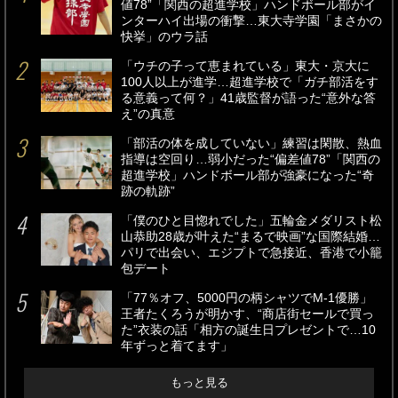
値78”「関西の超進学校」ハンドボール部がイ
ンターハイ出場の衝撃…東大寺学園「まさかの
快挙」のウラ話
「ウチの子って恵まれている」東大・京大に
100人以上が進学…超進学校で「ガチ部活をす
る意義って何？」41歳監督が語った“意外な答
え”の真意
「部活の体を成していない」練習は閑散、熱血
指導は空回り…弱小だった“偏差値78”「関西の
超進学校」ハンドボール部が強豪になった“奇
跡の軌跡”
「僕のひと目惚れでした」五輪金メダリスト松
山恭助28歳が叶えた“まるで映画”な国際結婚…
パリで出会い、エジプトで急接近、香港で小籠
包デート
「77％オフ、5000円の柄シャツでM-1優勝」
王者たくろうが明かす、“商店街セールで買っ
た”衣装の話「相方の誕生日プレゼントで…10
年ずっと着てます」
もっと見る