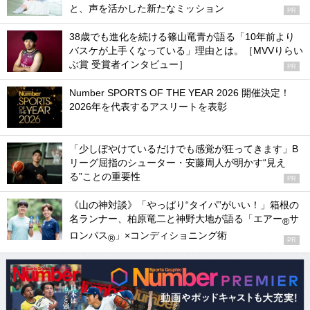
と、声を活かした新たなミッション
PR
38歳でも進化を続ける篠山竜青が語る「10年前より
バスケが上手くなっている」理由とは。［MVVりらい
ぶ賞 受賞者インタビュー］
PR
Number SPORTS OF THE YEAR 2026 開催決定！
2026年を代表するアスリートを表彰
「少しぼやけているだけでも感覚が狂ってきます」B
リーグ屈指のシューター・安藤周人が明かす“見え
る”ことの重要性
PR
《山の神対談》「やっぱり“タイパ”がいい！」箱根の
名ランナー、柏原竜二と神野大地が語る「エアー
サ
®
ロンパス
」×コンディショニング術
®
PR