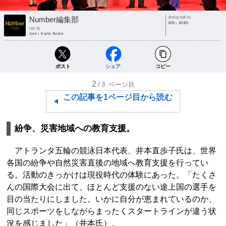
photograph by
Number編集部
HEROs AWARD
text by
Sports Graphic Number
ポスト
シェア
コピー
2
/3
ページ目
この記事を1ページ目から読む
紛争、災害地域への教育支援。
アトランタ五輪の競泳日本代表、井本直歩子氏は、世界
各国の紛争や自然災害直後の地域へ教育支援を行ってい
る。活動のきっかけは現役時代の体験にあった。「たくさ
んの国際大会に出て、ほとんど支援のない途上国の選手を
目の当たりにしました。いかに自分が恵まれているのか、
同じスポーツをしながらまったくスタートラインが違う状
況を感じました」（井本氏）。