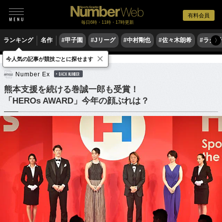
有料会員
毎日6時・11時・17時更新
ランキング
名作
#甲子園
#Jリーグ
#中村剛也
#佐々木朗希
#ラグ
〉
×
今人気の記事が競技ごとに探せます
他競技
Number Ex
BACK NUMBER
熊本支援を続ける巻誠一郎も受賞！
「HEROs AWARD」今年の顔ぶれは？