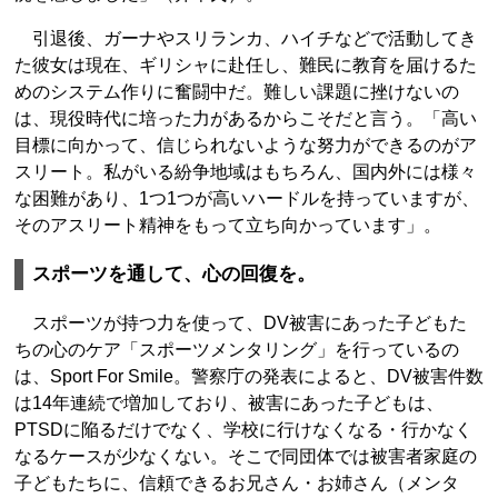
引退後、ガーナやスリランカ、ハイチなどで活動してき
た彼女は現在、ギリシャに赴任し、難民に教育を届けるた
めのシステム作りに奮闘中だ。難しい課題に挫けないの
は、現役時代に培った力があるからこそだと言う。「高い
目標に向かって、信じられないような努力ができるのがア
スリート。私がいる紛争地域はもちろん、国内外には様々
な困難があり、1つ1つが高いハードルを持っていますが、
そのアスリート精神をもって立ち向かっています」。
スポーツを通して、心の回復を。
スポーツが持つ力を使って、DV被害にあった子どもた
ちの心のケア「スポーツメンタリング」を行っているの
は、Sport For Smile。警察庁の発表によると、DV被害件数
は14年連続で増加しており、被害にあった子どもは、
PTSDに陥るだけでなく、学校に行けなくなる・行かなく
なるケースが少なくない。そこで同団体では被害者家庭の
子どもたちに、信頼できるお兄さん・お姉さん（メンタ