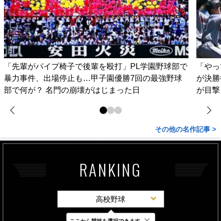
「先輩がパイプ椅子で後輩を殴打」PL学園野球部で
「やっ
暴力事件、出場停止も…甲子園優勝7回の最強野球
が決勝
部で何が？ 名門の崩壊がはじまった日
が目撃
その他の名作記事 >
RANKING
高校野球
×
ここから競技を選択できます