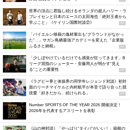
世界の頂点に君臨し続けるオランダの超人ハリー・ラ
ブレイセンと日本のエースの太田海也「絶対王者から
学ぶこと」《ケイリン国際対談②》
PR
「バイエルン移籍の逸材輩出も“グラウンドがなかっ
た”…」サガン鳥栖最強アカデミーを変えた『企業版
ふるさと納税』
PR
「少しぼやけているだけでも感覚が狂ってきます」B
リーグ屈指のシューター・安藤周人が明かす“見え
る”ことの重要性
PR
《ラグビー界と体操界の同学年レジェンド対談》初対
面のリーチマイケルと内村航平が本音で語り合った競
技愛「好きだから、続けられる」
PR
Number SPORTS OF THE YEAR 2026 開催決定！
2026年を代表するアスリートを表彰
《山の神対談》「やっぱり“タイパ”がいい！」箱根の