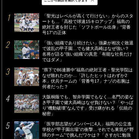
最新
24時間
週間
「聖光はレベルが高くて行けない」からのスタ
ートも…「高校で球速15キロアップ」福島の
絶対王者を封じた「ソフトボール出身」“背番
号17”の正体
「強い組織であり続けたい」強豪が相次ぐ敗退
で波乱の甲子園…でも健大高崎はなぜ強い？
名将が語る“強い組織”の真意「有能な社長だけ
ではダメ」
“県下で86連勝中”福島の絶対王者・聖光学院は
なぜ敗れたのか…「許したヒットはわずか2
本」伏兵チームの「背番号17」ナゾの右腕は
何者だった？
大阪桐蔭でも、智弁学園でもなく…名門の姿な
き甲子園で健大高崎はなぜ負けない？「やっぱ
り“機動破壊”なんです」受け継がれる「伝統の
秘密」
「医学部志望がメンバーに4人」福岡の公立進
学校が“甲子園出場”の衝撃…それでも東筑が“野
球のチーム”で挑んだワケは？「さすがに勉強