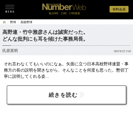
有料会員
毎日6時・11時・17時更新
野球
高校野球
高野連・竹中雅彦さんは誠実だった。
どんな批判にも耳を傾けた事務局長。
氏原英明
2019/10/22 11:00
それ言わなくてもいいのになぁ。矢面に立つ日本高校野球連盟・事
務方の長の説明を聞きながら、そんなことを何度も思った。懇切丁
寧に説明してくれる姿...
続きを読む