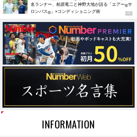
名ランナー、柏原竜二と神野大地が語る「エアー
サ
®
ロンパス
」×コンディショニング術
®
PR
INFORMATION