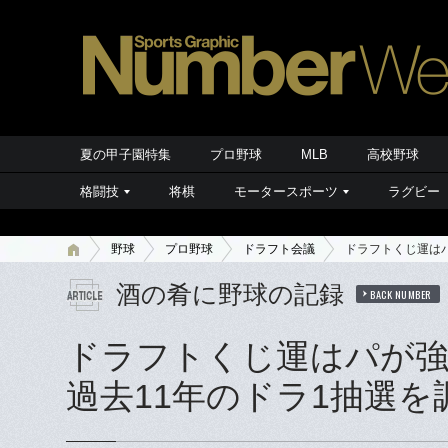
夏の甲子園特集
プロ野球
MLB
高校野球
格闘技
将棋
モータースポーツ
ラグビー
野球
プロ野球
ドラフト会議
ドラフトくじ運は
酒の肴に野球の記録
BACK NUMBER
ドラフトくじ運はパが強
過去11年のドラ1抽選