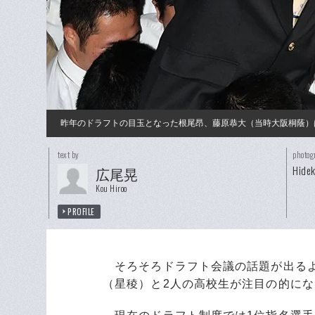
昨年のドラフトの目玉となった根尾昂、藤原恭大（当時大阪桐蔭）
text by
photog
Hidek
広尾晃
Kou Hiroo
PROFILE
そろそろドラフト会議の話題が出るよ
（星稜）と2人の高校生が注目の的にな