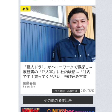
名作
「巨人ドラ1」がハローワークで職探し→
履歴書の「巨人軍」に社内騒然…「辻内
です！買ってください」飛び込み営業
も、辻内崇伸の「第二の人生」
佐藤春佳
Haruka Sato
2024/05/13
プロ野球・高校野球
その他の名作記事