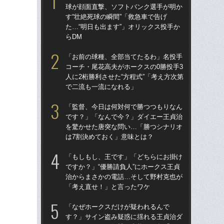
球が顔面直撃、ソフトバンク選手が明か
球
す“壮絶死球の瞬間”「救急車で告げ
す“
た…“明日も出ます”」オリックス投手か
た…
らDM
らD
「お前の球種、全部当てたるわ」名投手
「
コーチ・尾花高夫がホークスの0勝投手3
で
人に2桁勝利させた“方程式”「考え方次第
を
で二流も一流になれる」
は
「監督、今日は何対何で勝つつもりなん
「
です？」「なんで今？」ダイエー王貞治
コー
を驚かせた唐突な問い…「勝つシナリオ
人に
は7割決めておく」意味とは？
で
「もしもし、王です」「どちらにお掛け
「
ですか？」“優勝請負人”にホークス王貞
です
治からまさかの電話…そして野村克也が
治
「考え直せ！」と言ったワケ
「
「なぜホークスだけが疑われるんで
「
す？」サイン盗み疑惑に揺れる王貞治ダ
ホー