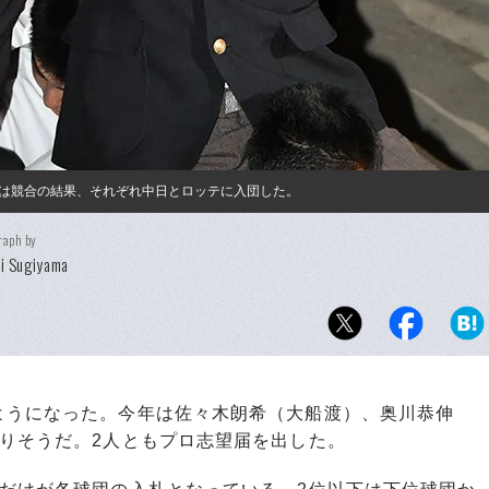
は競合の結果、それぞれ中日とロッテに入団した。
raph by
i Sugiyama
うになった。今年は佐々木朗希（大船渡）、奥川恭伸
りそうだ。2人ともプロ志望届を出した。