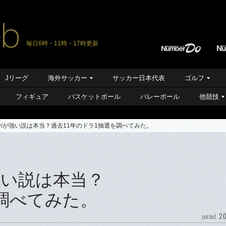
毎日6時・11時・17時更新
Jリーグ
海外サッカー
サッカー日本代表
ゴルフ
フィギュア
バスケットボール
バレーボール
他競技
パが強い説は本当？過去11年のドラ1抽選を調べてみた。
い説は本当？
を調べてみた。
20
posted