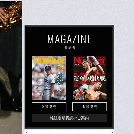
MAGAZINE
最新号
8/6
4/16
発売
発売
雑誌定期購読のご案内