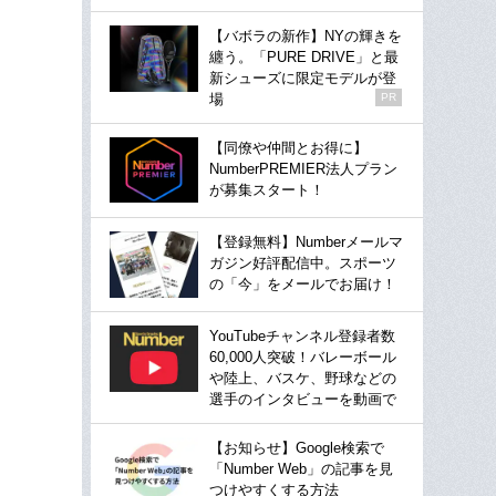
【バボラの新作】NYの輝きを
纏う。「PURE DRIVE」と最
新シューズに限定モデルが登
場
PR
【同僚や仲間とお得に】
NumberPREMIER法人プラン
が募集スタート！
【登録無料】Numberメールマ
ガジン好評配信中。スポーツ
の「今」をメールでお届け！
YouTubeチャンネル登録者数
60,000人突破！バレーボール
や陸上、バスケ、野球などの
選手のインタビューを動画で
【お知らせ】Google検索で
「Number Web」の記事を見
つけやすくする方法