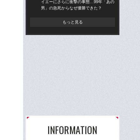
イエーにさらに衝撃の事態…99年「あの
ら“
男」の急死からなぜ優勝できた？
ス
もっと見る
INFORMATION