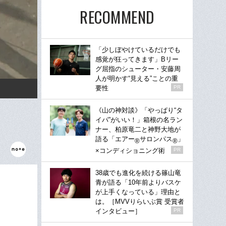
RECOMMEND
「少しぼやけているだけでも
感覚が狂ってきます」Bリー
グ屈指のシューター・安藤周
人が明かす“見える”ことの重
要性
PR
《山の神対談》「やっぱり“タ
イパ”がいい！」箱根の名ラン
ナー、柏原竜二と神野大地が
語る「エアー
サロンパス
」
®
®
×コンディショニング術
PR
38歳でも進化を続ける篠山竜
青が語る「10年前よりバスケ
が上手くなっている」理由と
は。［MVVりらいぶ賞 受賞者
インタビュー］
PR