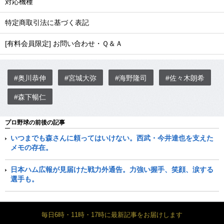
対応機種
特定商取引法に基づく表記
[有料会員限定] お問い合わせ・Ｑ＆Ａ
#奥川恭伸
#宮城大弥
#海野隆司
#佐々木朗希
#森下暢仁
プロ野球の前後の記事
いつまでも森さんに頼ってはいけない。西武・今井達也を支えた
メモの存在。
日本ハム広報が見届けた戦力外通告。力強い握手、笑顔、涙する
選手も。
毎日6時・11時・17時に最新記事をお届けします