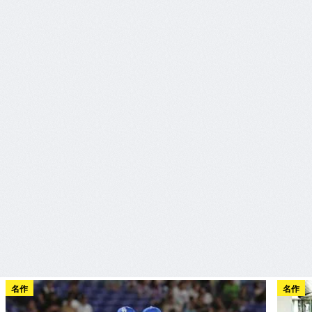
名作
名作