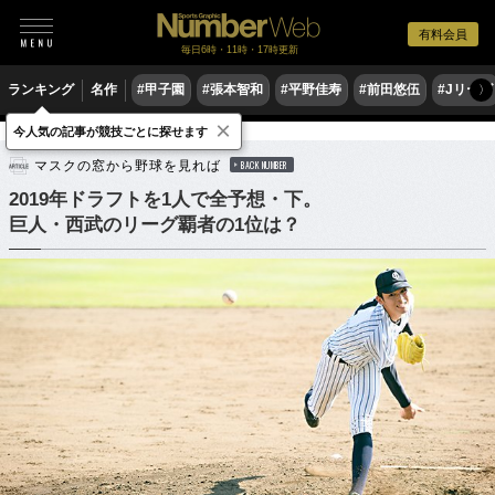
有料会員
毎日6時・11時・17時更新
ランキング
名作
#甲子園
#張本智和
#平野佳寿
#前田悠伍
#Jリーグ
〉
×
今人気の記事が競技ごとに探せます
野球
プロ野球
ドラフト会議
マスクの窓から野球を見れば
BACK NUMBER
2019年ドラフトを1人で全予想・下。
巨人・西武のリーグ覇者の1位は？