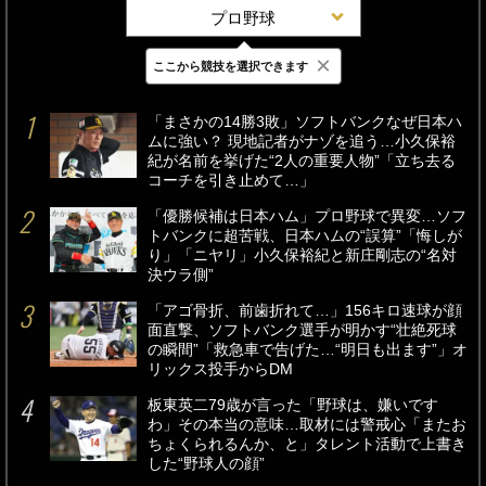
プロ野球
×
ここから競技を選択できます
最新
24時間
週間
「まさかの14勝3敗」ソフトバンクなぜ日本ハ
ムに強い？ 現地記者がナゾを追う…小久保裕
紀が名前を挙げた“2人の重要人物”「立ち去る
コーチを引き止めて…」
「優勝候補は日本ハム」プロ野球で異変…ソフ
トバンクに超苦戦、日本ハムの“誤算”「悔しが
り」「ニヤリ」小久保裕紀と新庄剛志の“名対
決ウラ側”
「アゴ骨折、前歯折れて…」156キロ速球が顔
面直撃、ソフトバンク選手が明かす“壮絶死球
の瞬間”「救急車で告げた…“明日も出ます”」オ
リックス投手からDM
板東英二79歳が言った「野球は、嫌いです
わ」その本当の意味…取材には警戒心「またお
ちょくられるんか、と」タレント活動で上書き
した“野球人の顔”