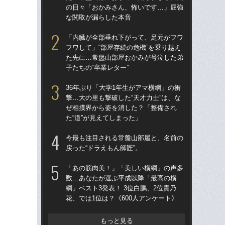
の日々「おかみさん、怖いです…」屈強
た“
な関取が漏らした本音
「“
え
「内臓が全部垂れ下がって、足元がフワ
フワして」“部屋存続の危機”を乗り越え
両横
た先に…常盤山部屋おかみが号泣した弟
の横
子たちの“卒業レター”
元
36年ぶり「大学1年生がアマ横綱」の衝
「赤
撃…大の里も撃破した“天才力士”は、な
し
ぜ相撲界から姿を消した？「整備され
ンブ
た“道”が見えてしまった」
る人
日
今最も注目される常盤山部屋と、名前の
戻った“ドラえもん師匠”。
「T
者に
「あの筋肉美！」「美しい横綱」の声多
ルの
数…あなたが選ぶ平成以降「最高の横
ロ
綱」ベスト3発表！ 3位白鵬、2位貴乃
花、では1位は？《600人アンケート》
「あ
の龍
とは
もっと見る