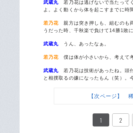
武蔵丸
若乃花は逃げないで当たってく
よ。よく動くから体を起こすまでに時
若乃花
親方は突き押しも、組むのも両
うだった時、千秋楽で負けて14勝1敗
武蔵丸
うん、あったなぁ。
若乃花
僕は体が小さいから、考えて考
武蔵丸
若乃花は技術があったね。頭付
と相撲取るの嫌になったもん（笑）。
【次ページ】 
1
2