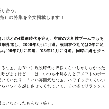
語り合う。
4日発売）の特集を全文掲載します！
貴乃花との4横綱時代を迎え、空前の大相撲ブームでもあ
横綱昇進し、2000年3月に引退。横綱在位期間は2年に足
は'99年7月に昇進、'03年11月に引退。同時に綱を張っ
るなぁ。お互いに現役時代は挨拶くらいしかしなかった
と呼びますけど――は、いつも小錦さんとアメフトのボー
聴いていたり、「いい雰囲気だなぁ。ハワイっぽくていい
がらハワイを感じさせてくれていて、その姿でリラックス
にいなかったもんな（笑）。