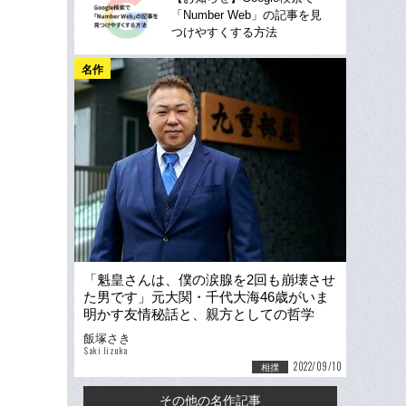
「Number Web」の記事を見
つけやすくする方法
名作
「魁皇さんは、僕の涙腺を2回も崩壊させ
た男です」元大関・千代大海46歳がいま
明かす友情秘話と、親方としての哲学
「弟子に学ぶことのほうが…」
飯塚さき
Saki Iizuka
2022/09/10
相撲
その他の名作記事