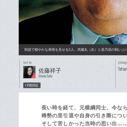
対談で穏やかな表情を見せる2人。武蔵丸（左）と若乃花の戦いぶ
text by
photog
Tetsu
佐藤祥子
Shoko Sato
PROFILE
長い時を経て、元横綱同士、今な
稀勢の里引退や自身の引き際につ
そして苦しかった当時の思い出…