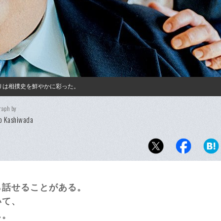
りは相撲史を鮮やかに彩った。
raph by
o Kashiwada
ら話せることがある。
いて、
…。