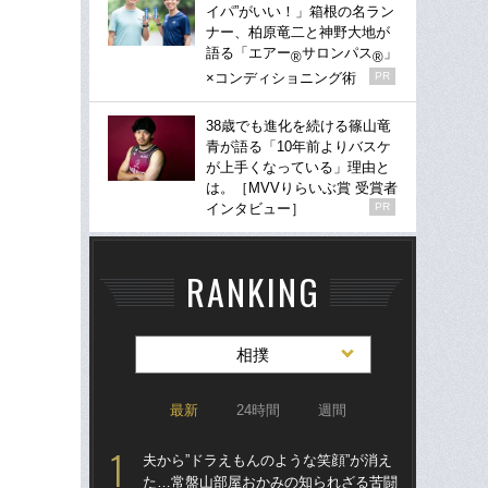
イパ”がいい！」箱根の名ラン
ナー、柏原竜二と神野大地が
語る「エアー
サロンパス
」
®
®
×コンディショニング術
PR
38歳でも進化を続ける篠山竜
青が語る「10年前よりバスケ
が上手くなっている」理由と
は。［MVVりらいぶ賞 受賞者
インタビュー］
PR
RANKING
相撲
最新
24時間
週間
夫から”ドラえもんのような笑顔”が消え
「非
た…常盤山部屋おかみの知られざる苦闘
か