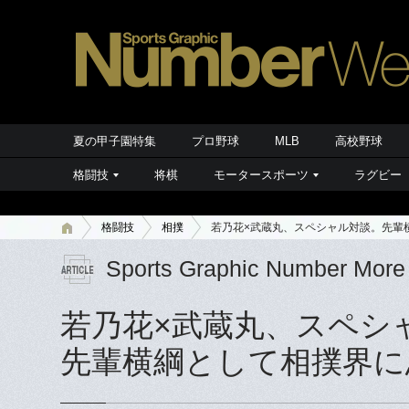
夏の甲子園特集
プロ野球
MLB
高校野球
格闘技
将棋
モータースポーツ
ラグビー
格闘技
相撲
若乃花×武蔵丸、スペシャル対談。先輩
Sports Graphic Number More
若乃花×武蔵丸、スペシ
先輩横綱として相撲界に