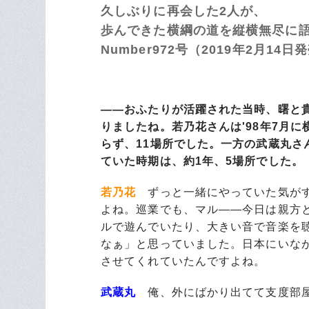
久しぶりに再会した2人が、
歩んできた横綱の道を縦横無尽に
Number972号（2019年2月1
――おふたりが活躍された当時、曙と
りましたね。若乃花さんは'98年7月に
らず、11場所でした。一方の武蔵丸さん
ていた時期は、約1年、5場所でした。
若乃花
ずっと一緒にやっていた気がす
よね。巡業でも、マル――今日は親方
ルで遊んでいたり、大きい音で音楽を
なぁ」と思っていました。日本にいな
させてくれていたんですよね。
武蔵丸
俺、外にばかり出てて支度部屋