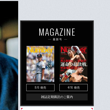
MAGAZINE
最新号
8/6
4/16
発売
発売
雑誌定期購読のご案内