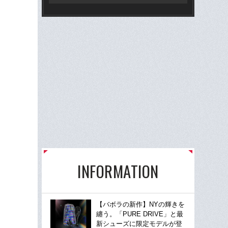
振
INFORMATION
【バボラの新作】NYの輝きを
纏う。「PURE DRIVE」と最
新シューズに限定モデルが登