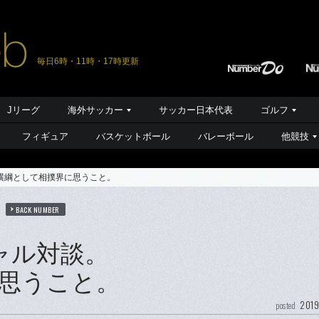
毎日6時・11時・17時更新
Jリーグ
海外サッカー
サッカー日本代表
ゴルフ
フィギュア
バスケットボール
バレーボール
他競技
横綱として相撲界に思うこと。
BACK NUMBER
ャル対談。
思うこと。
2019
posted