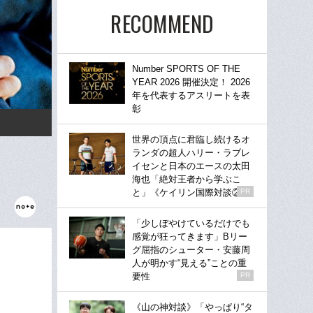
RECOMMEND
Number SPORTS OF THE
YEAR 2026 開催決定！ 2026
年を代表するアスリートを表
彰
世界の頂点に君臨し続けるオ
ランダの超人ハリー・ラブレ
イセンと日本のエースの太田
海也「絶対王者から学ぶこ
と」《ケイリン国際対談②》
PR
「少しぼやけているだけでも
感覚が狂ってきます」Bリー
グ屈指のシューター・安藤周
人が明かす“見える”ことの重
要性
PR
《山の神対談》「やっぱり“タ