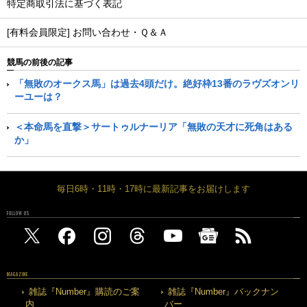
特定商取引法に基づく表記
[有料会員限定] お問い合わせ・Ｑ＆Ａ
競馬の前後の記事
「無敗のオークス馬」は過去4頭だけ。絶好枠13番のラヴズオンリ
ーユーは？
＜本命馬を直撃＞サートゥルナーリア「無敗の天才に死角はある
か」
毎日6時・11時・17時に最新記事をお届けします
FOLLOW US
MAGAZINE
雑誌『Number』購読のご案
雑誌『Number』バックナン
内
バー