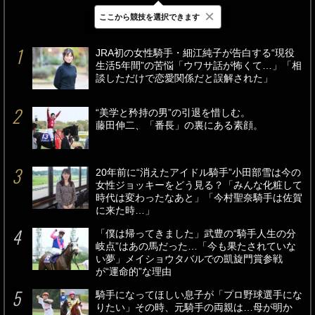
×
ここから競技を選択できます
最新
24時間
週間
JRA初の女性騎手・細江純子が告白する“現役
生活5年間”の苦悩「ウワサ話が怖くて…」「相
談しただけで恋愛関係だと誤解された」
“美学と矜持の男”の引退を惜しむ。
藤田伸二、「番長」の裏にある素顔。
20年前に“消えたアイドル騎手”小田部雪は今の
女性ジョッキーをどう見る？「みんな化粧して
時代は変わったなあと」「今村聖奈騎手は佐賀
に来た時…」
「僕は帰ってきました」武豊の“騎手人生の分
岐点”はあの馬だった…「今も果たされていな
い夢」メイショウタバルでの凱旋門賞参戦
が“運命的”な理由
騎手になってほしい息子が「プロ野球選手にな
りたい」その時、元騎手の両親は…母が明か