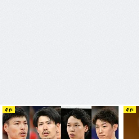
名作
名作