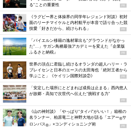
る”ことの重要性
PR
《ラグビー界と体操界の同学年レジェンド対談》初対
面のリーチマイケルと内村航平が本音で語り合った競
技愛「好きだから、続けられる」
PR
「バイエルン移籍の逸材輩出も“グラウンドがなかっ
た”…」サガン鳥栖最強アカデミーを変えた『企業版
ふるさと納税』
PR
世界の頂点に君臨し続けるオランダの超人ハリー・ラ
ブレイセンと日本のエースの太田海也「絶対王者から
学ぶこと」《ケイリン国際対談②》
PR
「安定した場所にとどまれば成長は止まる」西内悠人
が故郷・高知で次世代へ伝えた“挑戦する力”
PR
《山の神対談》「やっぱり“タイパ”がいい！」箱根の
名ランナー、柏原竜二と神野大地が語る「エアー
サ
®
ロンパス
」×コンディショニング術
®
PR