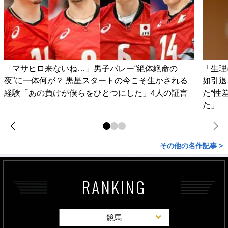
「マサヒロ来ないね…」男子バレー“絶体絶命の
「生理
夜”に一体何が？ 黒星スタートの今こそ生かされる
如引退
経験「あの負けが僕らをひとつにした」4人の証言
た“性
た」
その他の名作記事 >
RANKING
競馬