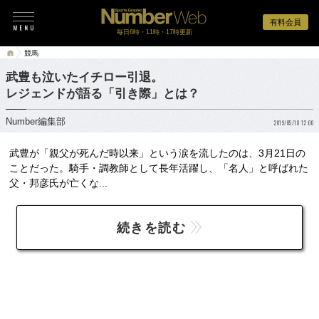
有料会員
毎日6時・11時・17時更新
競馬
武豊も泣いたイチロー引退。
レジェンドが語る「引き際」とは？
Number編集部
2019/05/18 12:00
武豊が「親父が死んだ時以来」という涙を流したのは、3月21日の
ことだった。騎手・調教師として長年活躍し、「名人」と呼ばれた
父・邦彦氏が亡くな...
続きを読む