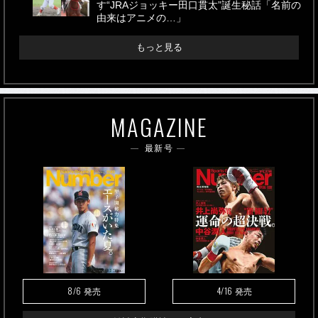
す“JRAジョッキー田口貫太”誕生秘話「名前の
由来はアニメの…」
もっと見る
MAGAZINE
最新号
8/6
4/16
発売
発売