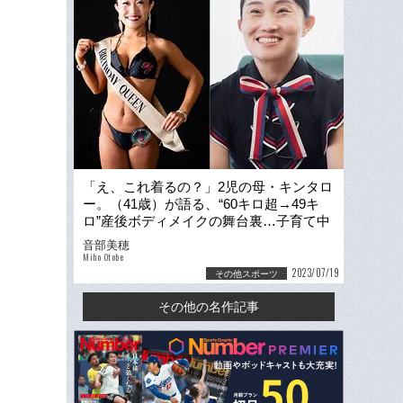
「え、これ着るの？」2児の母・キンタロ
ー。（41歳）が語る、“60キロ超→49キ
ロ”産後ボディメイクの舞台裏…子育て中
に実は抱いていた「罪悪感」
音部美穂
Miho Otobe
2023/07/19
その他スポーツ
その他の名作記事