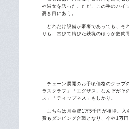
や淑女を誘った。ただ、この手のハイ
憂き目にあう。
どれだけ設備が豪奢であっても、それ
りも、古びて錆びた鉄塊のほうが筋肉
チェーン展開のお手頃価格のクラブの
ラスクラブ」「エグザス」なんぞがそ
ス」「ティップネス」もしかり。
こちらは月会費1万5千円が相場。入
費もダンピング合戦となり、今や1万