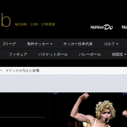
毎日6時・11時・17時更新
Jリーグ
海外サッカー
サッカー日本代表
ゴルフ
フィギュア
バスケットボール
バレーボール
他競技
ー、マドンナが与えた影響。