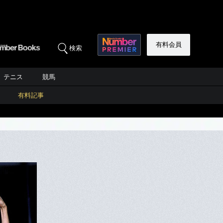
有料会員
検索
テニス
競馬
有料記事