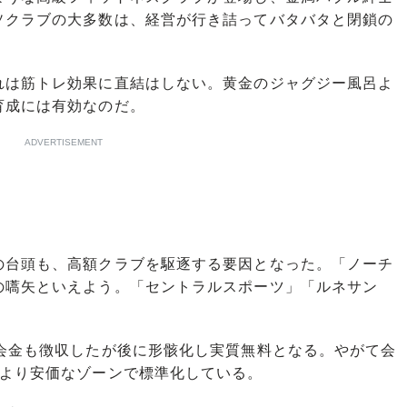
ソクラブの大多数は、経営が行き詰ってバタバタと閉鎖の
は筋トレ効果に直結はしない。黄金のジャグジー風呂よ
育成には有効なのだ。
ADVERTISEMENT
台頭も、高額クラブを駆逐する要因となった。「ノーチ
の嚆矢といえよう。「セントラルスポーツ」「ルネサン
会金も徴収したが後に形骸化し実質無料となる。やがて会
円より安価なゾーンで標準化している。