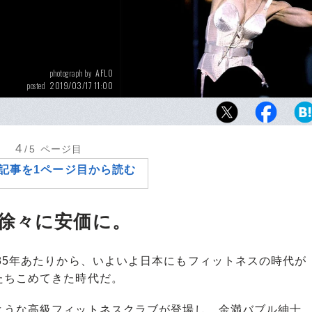
AFLO
photograph by
2019/03/17 11:00
posted
マドンナの鍛え上げられた身体は、女性の美
く揺さぶるエポックだった。
4
/5
ページ目
記事を1ページ目から読む
徐々に安価に。
85年あたりから、いよいよ日本にもフィットネスの時代が
たちこめてきた時代だ。
うな高級フィットネスクラブが登場し、金満バブル紳士