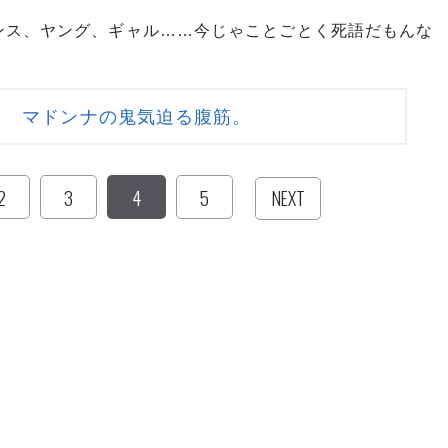
ス、ヤング、ギャル……今じゃことごとく死語だもんな
】 マドンナの鬼気迫る腹筋。
2
3
4
5
NEXT