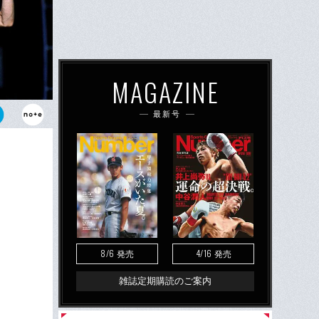
MAGAZINE
最新号
的感覚を大き
8/6
4/16
発売
発売
雑誌定期購読のご案内