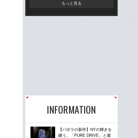
で
もっと見る
INFORMATION
【バボラの新作】NYの輝きを
纏う。「PURE DRIVE」と最