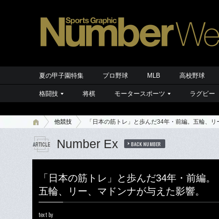
夏の甲子園特集
プロ野球
MLB
高校野球
格闘技
将棋
モータースポーツ
ラグビー
他競技
「日本の筋トレ」と歩んだ34年・前編。五輪、リ
Number Ex
BACK NUMBER
「日本の筋トレ」と歩んだ34年・前編。
五輪、リー、マドンナが与えた影響。
text by