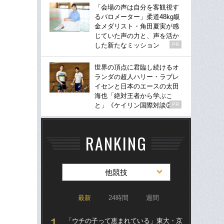
「会場の声は自分を客観視す
るバロメーター」柔道48kg級
金メダリスト・角田夏実が感
じていた声の力と、声を活か
した新たなミッション
PR
世界の頂点に君臨し続けるオ
ランダの超人ハリー・ラブレ
イセンと日本のエースの太田
海也「絶対王者から学ぶこ
と」《ケイリン国際対談②》
PR
RANKING
他競技
最新
24時間
週間
「ウチの子って恵まれている」東大・京
「