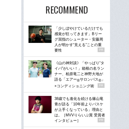
RECOMMEND
「少しぼやけているだけでも
感覚が狂ってきます」Bリー
グ屈指のシューター・安藤周
人が明かす“見える”ことの重
要性
PR
《山の神対談》「やっぱり“タ
イパ”がいい！」箱根の名ラン
ナー、柏原竜二と神野大地が
語る「エアー
サロンパス
」
®
®
×コンディショニング術
PR
38歳でも進化を続ける篠山竜
青が語る「10年前よりバスケ
が上手くなっている」理由と
は。［MVVりらいぶ賞 受賞者
インタビュー］
PR