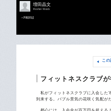
増田晶文
Masafumi Masuda
PROFILE
この
フィットネスクラブが
私がフィットネスクラブに入会した'
到来する。バブル景気の花咲く気配が
都心には、入会金が百万円を超えるよ