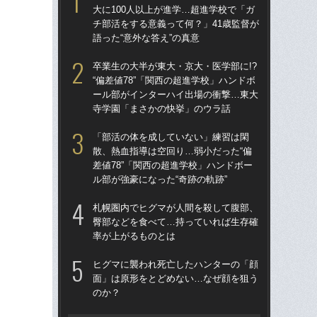
大に100人以上が進学…超進学校で「ガ
大に
チ部活をする意義って何？」41歳監督が
チ部
語った“意外な答え”の真意
語っ
卒業生の大半が東大・京大・医学部に!?
卒業
“偏差値78”「関西の超進学校」ハンドボ
“偏
ール部がインターハイ出場の衝撃…東大
ー
寺学園「まさかの快挙」のウラ話
寺
「部活の体を成していない」練習は閑
「
散、熱血指導は空回り…弱小だった“偏
散、
差値78”「関西の超進学校」ハンドボー
差値
ル部が強豪になった“奇跡の軌跡”
ル部
札幌圏内でヒグマが人間を殺して腹部、
「
臀部などを食べて…持っていれば生存確
スト
率が上がるものとは
画”
ト
ヒグマに襲われ死亡したハンターの「顔
面」は原形をとどめない…なぜ顔を狙う
「
のか？
的指
国