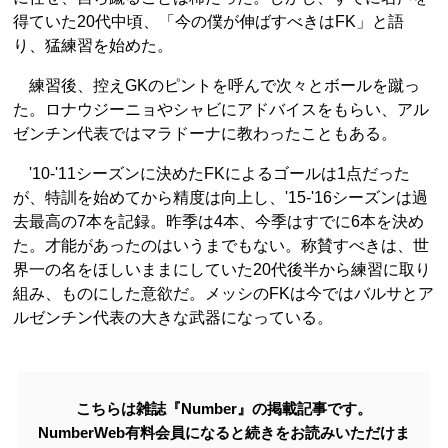
得ていた20代中頃、「今の僕が伸ばすべきはFK」と語
り、猛練習を始めた。
練習後、控えGKのピントを呼んで次々とボールを蹴っ
た。ロナウジーニョやシャビにアドバイスをもらい、アル
ゼンチン代表ではマラドーナに教わったこともある。
'10-'11シーズンに決めたFKによるゴールは1点だった
が、特訓を始めてから精度は向上し、'15-'16シーズンは過
去最高の7本を記録。昨季は4本、今季はすでに6本を決め
た。才能があったのはいうまでもない。称賛すべきは、世
界一の名をほしいままにしていた20代後半から練習に取り
組み、ものにした意欲だ。メッシのFKは今ではバルサとア
ルゼンチン代表の大きな武器になっている。
こちらは雑誌『Number』の掲載記事です。
NumberWeb有料会員になると続きをお読みいただけま