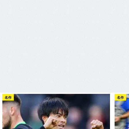
名作
名作