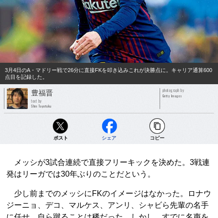
3月4日のA・マドリー戦で26分に直接FKを叩き込みこれが決勝点に。キャリア通算600
点目を記録した。
photograph by
豊福晋
Getty Images
text by
Shin Toyofuku
ポスト
シェア
コピー
メッシが3試合連続で直接フリーキックを決めた。3戦連
発はリーガでは30年ぶりのことだという。
少し前までのメッシにFKのイメージはなかった。ロナウ
ジーニョ、デコ、マルケス、アンリ、シャビら先輩の名手
に任せ、自ら蹴ることは稀だった。しかし、すでに名声を