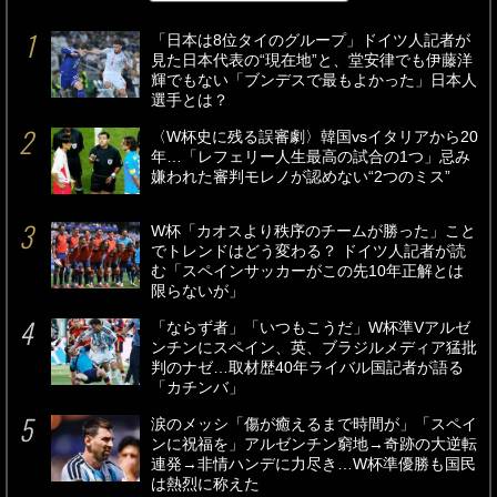
「日本は8位タイのグループ」ドイツ人記者が
見た日本代表の“現在地”と、堂安律でも伊藤洋
輝でもない「ブンデスで最もよかった」日本人
選手とは？
〈W杯史に残る誤審劇〉韓国vsイタリアから20
年…「レフェリー人生最高の試合の1つ」忌み
嫌われた審判モレノが認めない“2つのミス”
W杯「カオスより秩序のチームが勝った」こと
でトレンドはどう変わる？ ドイツ人記者が読
む「スペインサッカーがこの先10年正解とは
限らないが」
「ならず者」「いつもこうだ」W杯準Vアルゼ
ンチンにスペイン、英、ブラジルメディア猛批
判のナゼ…取材歴40年ライバル国記者が語る
「カチンバ」
涙のメッシ「傷が癒えるまで時間が」「スペイ
ンに祝福を」アルゼンチン窮地→奇跡の大逆転
連発→非情ハンデに力尽き…W杯準優勝も国民
は熱烈に称えた