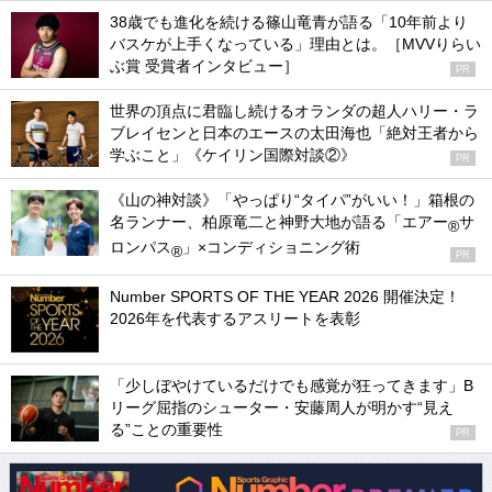
38歳でも進化を続ける篠山竜青が語る「10年前より
バスケが上手くなっている」理由とは。［MVVりらい
ぶ賞 受賞者インタビュー］
PR
世界の頂点に君臨し続けるオランダの超人ハリー・ラ
ブレイセンと日本のエースの太田海也「絶対王者から
学ぶこと」《ケイリン国際対談②》
PR
《山の神対談》「やっぱり“タイパ”がいい！」箱根の
名ランナー、柏原竜二と神野大地が語る「エアー
サ
®
ロンパス
」×コンディショニング術
®
PR
Number SPORTS OF THE YEAR 2026 開催決定！
2026年を代表するアスリートを表彰
「少しぼやけているだけでも感覚が狂ってきます」B
リーグ屈指のシューター・安藤周人が明かす“見え
る”ことの重要性
PR