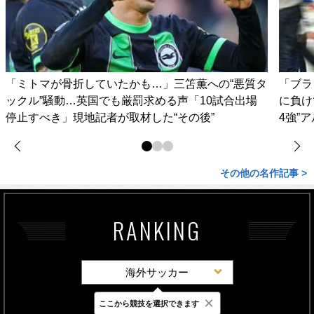
「ミトマが骨折していたかも…」三笘薫への“悪質タ
「ブラ
ックル”騒動…英国でも厳罰求める声「10試合出場
に負け
停止すべき」現地記者が取材した“その後”
4強”
その他の名作記事 >
RANKING
海外サッカー
×
ここから競技を選択できます
最新
24時間
週間