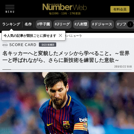
有料会員
毎日6時・11時・17時更新
ランキング
名作
#甲子園
#Jリーグ
#八村塁
#ドジャース
#ソフトバ
〉
×
今人気の記事が競技ごとに探せます
サッカー
海外サッカー
リーガ・エスパニョーラ
SCORE CARD
BACK NUMBER
名キッカーへと変貌したメッシから学べること。～世界
一と呼ばれながら、さらに新技術を練習した意欲～
2018/03/22 10:00