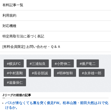
有料記事一覧
利用規約
対応機種
特定商取引法に基づく表記
[有料会員限定] お問い合わせ・Ｑ＆Ａ
#横浜FC
#三浦知良
#小野伸二
#播戸竜二
#中村憲剛
#長谷部誠
#明神智和
#永井雄一郎
#遠藤保仁
Jリーグの前後の記事
パスが来なくても裏を突く俊足FW。松本山雅・前田大然はJ1で化
けるか。