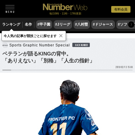
有料会員
毎日6時・11時・17時更新
ランキング
名作
#甲子園
#Jリーグ
#八村塁
#ドジャース
#ソフトバ
〉
×
今人気の記事が競技ごとに探せます
サッカー
Jリーグ
Sports Graphic Number Special
BACK NUMBER
ベテランが語るKINGの背中。
「ありえない」「別格」「人生の指針」
2019/02/13 15:00