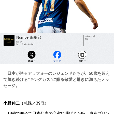
photograph by
Number編集部
AFLO
text by
Sports Graphic Number
ポスト
シェア
コピー
日本が誇るアラフォーのレジェンドたちが、50歳を超え
て輝き続ける“キングカズ”に贈る敬愛と驚きに満ちたメッ
セージ。
小野伸二
（札幌／39歳）
18歳で初めて日本代表の合宿に呼ばれた時、東京プリン