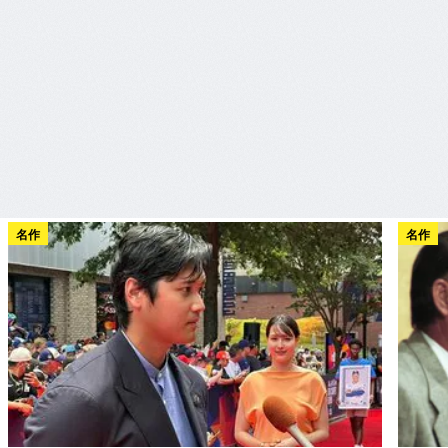
名作
名作