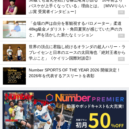
38歳でも進化を続ける篠山竜青が語る「10年前より
バスケが上手くなっている」理由とは。［MVVりらい
ぶ賞 受賞者インタビュー］
PR
「会場の声は自分を客観視するバロメーター」柔道
48kg級金メダリスト・角田夏実が感じていた声の力
と、声を活かした新たなミッション
PR
世界の頂点に君臨し続けるオランダの超人ハリー・ラ
ブレイセンと日本のエースの太田海也「絶対王者から
学ぶこと」《ケイリン国際対談②》
PR
Number SPORTS OF THE YEAR 2026 開催決定！
2026年を代表するアスリートを表彰