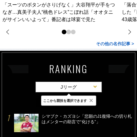
「スーツのボタンがさりげなく」大谷翔平が手をつ
「落合
なぎ…真美子夫人“桃色ドレス”こぼれ話「オオタニ
した「
がサインいいよって」番記者は球宴で見た
43歳
その他の名作記事 >
RANKING
Jリーグ
×
ここから競技を選択できます
最新
24時間
週間
シマブク・カズヨシ「悲願のJ1復帰への切り札
はメンターの助言で“化ける”」