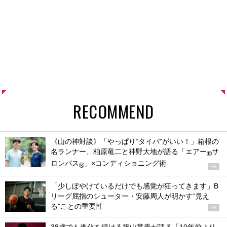
RECOMMEND
《山の神対談》「やっぱり“タイパ”がいい！」箱根の
名ランナー、柏原竜二と神野大地が語る「エアー
サ
®
ロンパス
」×コンディショニング術
®
PR
「少しぼやけているだけでも感覚が狂ってきます」B
リーグ屈指のシューター・安藤周人が明かす“見え
る”ことの重要性
PR