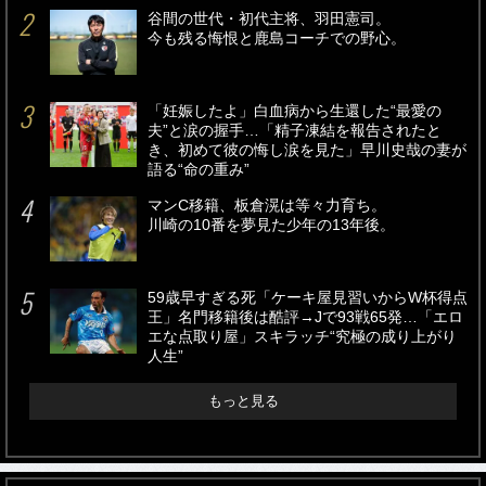
谷間の世代・初代主将、羽田憲司。
今も残る悔恨と鹿島コーチでの野心。
「妊娠したよ」白血病から生還した“最愛の
夫”と涙の握手…「精子凍結を報告されたと
き、初めて彼の悔し涙を見た」早川史哉の妻が
語る“命の重み”
マンC移籍、板倉滉は等々力育ち。
川崎の10番を夢見た少年の13年後。
59歳早すぎる死「ケーキ屋見習いからW杯得点
王」名門移籍後は酷評→Jで93戦65発…「エロ
エな点取り屋」スキラッチ“究極の成り上がり
人生”
もっと見る