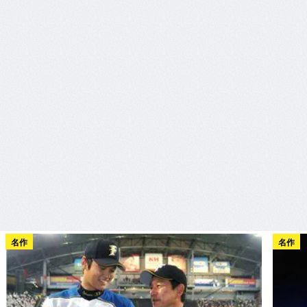
名作
名作