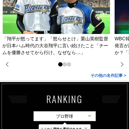
「翔平が怒ってます」「怒らせとけ」栗山英樹監督
WBC
が日本ハム時代の大谷翔平に言い続けたこと「チー
発言が
ムを優勝させてから行け。なぜなら…」
か？「
その他の名作記事 >
RANKING
プロ野球
×
ここから競技を選択できます