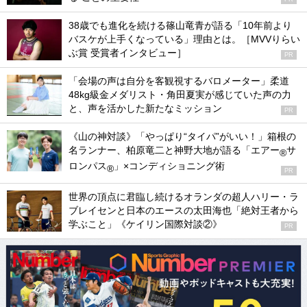
38歳でも進化を続ける篠山竜青が語る「10年前より
バスケが上手くなっている」理由とは。［MVVりらい
ぶ賞 受賞者インタビュー］
PR
「会場の声は自分を客観視するバロメーター」柔道
48kg級金メダリスト・角田夏実が感じていた声の力
と、声を活かした新たなミッション
PR
《山の神対談》「やっぱり“タイパ”がいい！」箱根の
名ランナー、柏原竜二と神野大地が語る「エアー
サ
®
ロンパス
」×コンディショニング術
®
PR
世界の頂点に君臨し続けるオランダの超人ハリー・ラ
ブレイセンと日本のエースの太田海也「絶対王者から
学ぶこと」《ケイリン国際対談②》
PR