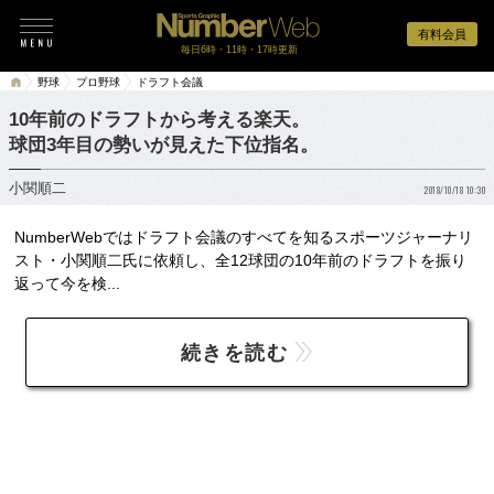
有料会員
毎日6時・11時・17時更新
野球
プロ野球
ドラフト会議
10年前のドラフトから考える楽天。
球団3年目の勢いが見えた下位指名。
小関順二
2018/10/18 10:30
NumberWebではドラフト会議のすべてを知るスポーツジャーナリ
スト・小関順二氏に依頼し、全12球団の10年前のドラフトを振り
返って今を検...
続きを読む