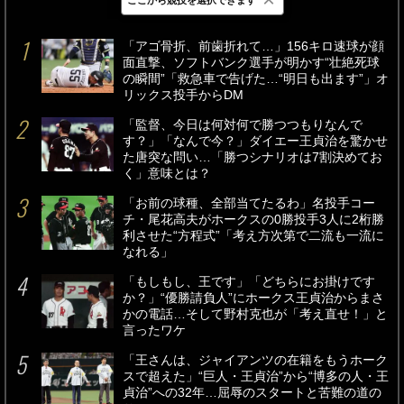
最新
24時間
週間
「アゴ骨折、前歯折れて…」156キロ速球が顔
面直撃、ソフトバンク選手が明かす“壮絶死球
の瞬間”「救急車で告げた…“明日も出ます”」オ
リックス投手からDM
「監督、今日は何対何で勝つつもりなんで
す？」「なんで今？」ダイエー王貞治を驚かせ
た唐突な問い…「勝つシナリオは7割決めてお
く」意味とは？
「お前の球種、全部当てたるわ」名投手コー
チ・尾花高夫がホークスの0勝投手3人に2桁勝
利させた“方程式”「考え方次第で二流も一流に
なれる」
「もしもし、王です」「どちらにお掛けです
か？」“優勝請負人”にホークス王貞治からまさ
かの電話…そして野村克也が「考え直せ！」と
言ったワケ
「王さんは、ジャイアンツの在籍をもうホーク
スで超えた」“巨人・王貞治”から“博多の人・王
貞治”への32年…屈辱のスタートと苦難の道の