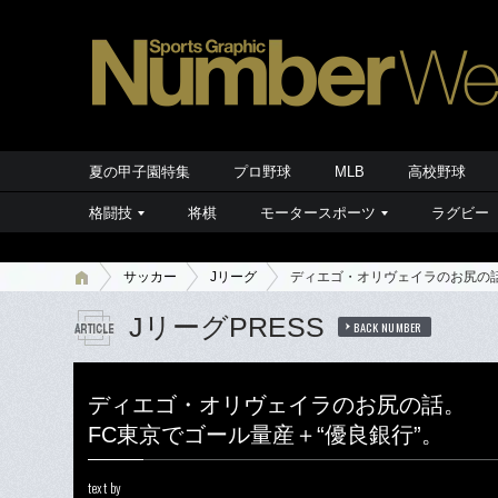
夏の甲子園特集
プロ野球
MLB
高校野球
格闘技
将棋
モータースポーツ
ラグビー
サッカー
Jリーグ
ディエゴ・オリヴェイラのお尻の話
JリーグPRESS
BACK NUMBER
ディエゴ・オリヴェイラのお尻の話。
FC東京でゴール量産＋“優良銀行”。
text by