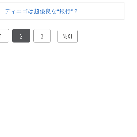
 ディエゴは超優良な“銀行”？
1
2
3
NEXT