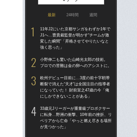
最新
24時間
週間
11年J2にいた京都サンガをわずか1年で
「
J1へ…曺貴裁監督が明かす“チームが激
トを
変した瞬間”「昇格させてやりたいなと
顔…
強く思った」
須の
小野伸二も驚いた山崎光太郎の技術。
シマ
プロでの苦難は金の卵へのアシストに。
切り
欧州デビュー目前に…3度の前十字靭帯
イニ
断裂で消えた“天才”は全国注目の指導者
入
になっていた！ 財前宣之47歳の今「俺
で育
にしかできないことがある」
〈
33歳元Jリーガーが重量級プロボクサー
「妊
に転身…野洲の衝撃、10年前の挫折、リ
愛の
ベリアから亡命「やっと燃え尽きる場所
さ
が見つかった」
早川