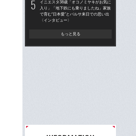
イニエスタ38歳「オコノミヤキがお気に
「昨
入り」「地下鉄にも乗りましたね」家族
まな
で育む“日本愛”とバルサ来日での思い出
決め
〈インタビュー〉
年
もっと見る