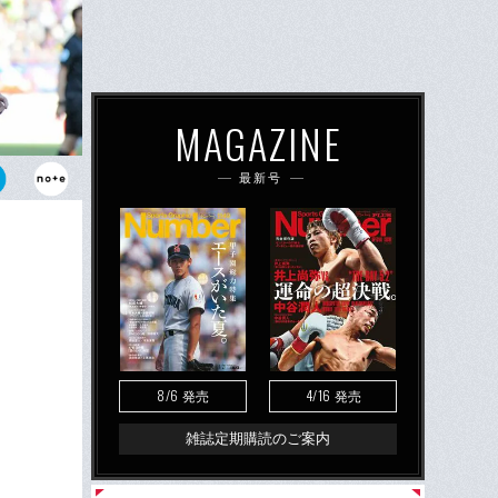
MAGAZINE
最新号
ゴの力強いプ
8/6
4/16
発売
発売
雑誌定期購読のご案内