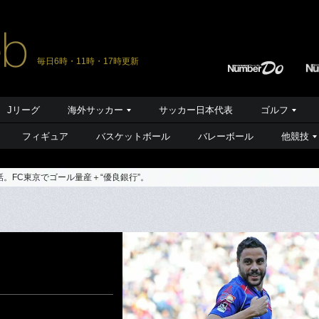
毎日6時・11時・17時更新
Jリーグ
海外サッカー
サッカー日本代表
ゴルフ
フィギュア
バスケットボール
バレーボール
他競技
。FC東京でゴール量産＋“優良銀行”。