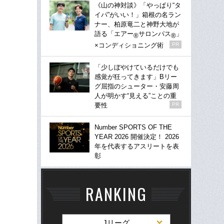
《山の神対談》「やっぱり“タ
イパ”がいい！」箱根の名ラン
ナー、柏原竜二と神野大地が
語る「エアー
サロンパス
」
®
®
×コンディショニング術
PR
「少しぼやけているだけでも
感覚が狂ってきます」Bリー
グ屈指のシューター・安藤周
人が明かす“見える”ことの重
要性
PR
Number SPORTS OF THE
YEAR 2026 開催決定！ 2026
年を代表するアスリートを表
彰
RANKING
Jリーグ