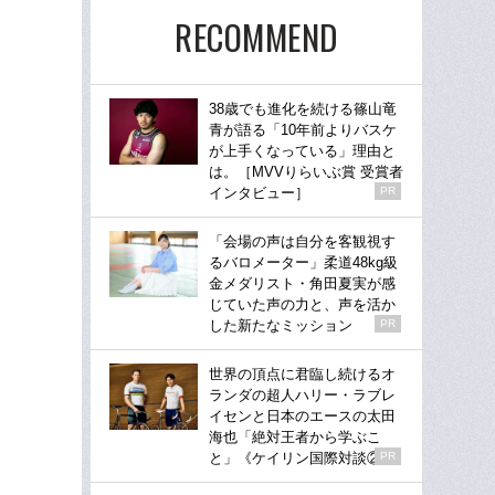
RECOMMEND
38歳でも進化を続ける篠山竜
青が語る「10年前よりバスケ
が上手くなっている」理由と
は。［MVVりらいぶ賞 受賞者
インタビュー］
PR
「会場の声は自分を客観視す
るバロメーター」柔道48kg級
金メダリスト・角田夏実が感
じていた声の力と、声を活か
した新たなミッション
PR
世界の頂点に君臨し続けるオ
ランダの超人ハリー・ラブレ
イセンと日本のエースの太田
海也「絶対王者から学ぶこ
と」《ケイリン国際対談②》
PR