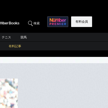
有料会員
検索
テニス
競馬
有料記事