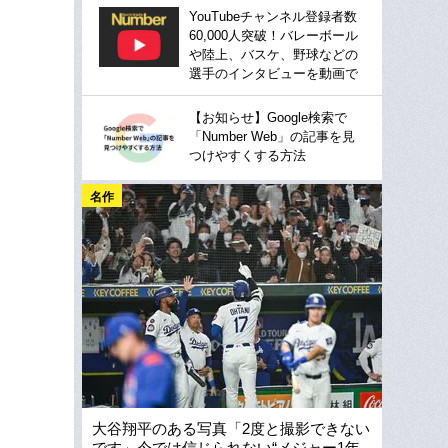
YouTubeチャンネル登録者数
60,000人突破！バレーボール
や陸上、バスケ、野球などの
選手のインタビューを動画で
【お知らせ】Google検索で
「Number Web」の記事を見
つけやすくする方法
名作
大谷翔平のある写真「2度と撮影できない
です」今では信じられない“メジャー1年