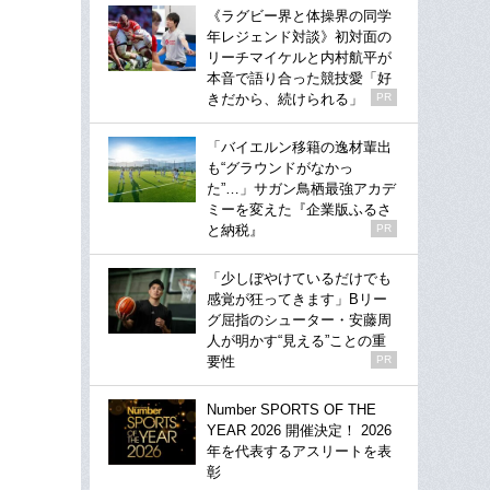
《ラグビー界と体操界の同学
年レジェンド対談》初対面の
リーチマイケルと内村航平が
本音で語り合った競技愛「好
きだから、続けられる」
PR
「バイエルン移籍の逸材輩出
も“グラウンドがなかっ
た”…」サガン鳥栖最強アカデ
ミーを変えた『企業版ふるさ
と納税』
PR
「少しぼやけているだけでも
感覚が狂ってきます」Bリー
グ屈指のシューター・安藤周
人が明かす“見える”ことの重
要性
PR
Number SPORTS OF THE
YEAR 2026 開催決定！ 2026
年を代表するアスリートを表
彰