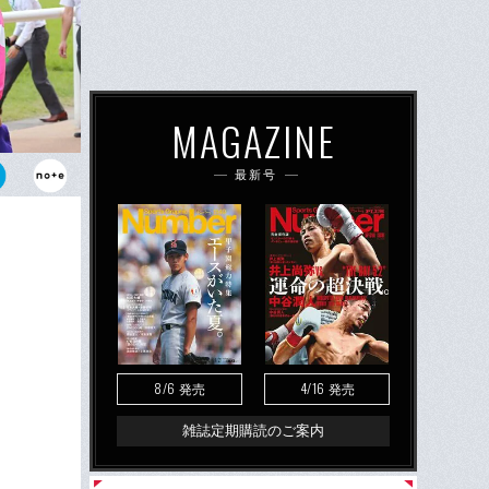
MAGAZINE
最新号
曜日にNHK
アの転機にな
8/6
4/16
発売
発売
雑誌定期購読のご案内