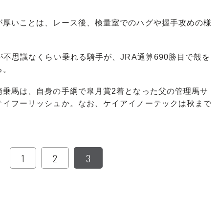
厚いことは、レース後、検量室でのハグや握手攻めの様
不思議なくらい乗れる騎手が、JRA通算690勝目で殻を
る。
乗馬は、自身の手綱で皐月賞2着となった父の管理馬サ
テイフーリッシュか。なお、ケイアイノーテックは秋まで
1
2
3