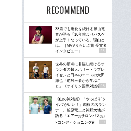
RECOMMEND
38歳でも進化を続ける篠山竜
青が語る「10年前よりバスケ
が上手くなっている」理由と
は。［MVVりらいぶ賞 受賞者
インタビュー］
PR
世界の頂点に君臨し続けるオ
ランダの超人ハリー・ラブレ
イセンと日本のエースの太田
海也「絶対王者から学ぶこ
と」《ケイリン国際対談②》
PR
《山の神対談》「やっぱり“タ
イパ”がいい！」箱根の名ラン
ナー、柏原竜二と神野大地が
語る「エアー
サロンパス
」
®
®
×コンディショニング術
PR