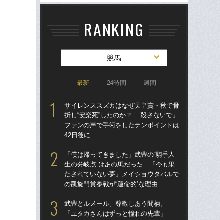
RANKING
競馬
最新
24時間
週間
サイレンススズカはなぜ天皇賞・秋で骨
サ
折し“安楽死”したのか？ 「殺さないで」
折し
ファンの声で手術をしたテンポイントは
フ
42日後に…
42
「僕は帰ってきました」武豊の“騎手人
「僕
生の分岐点”はあの馬だった…「今も果
生の
たされていない夢」メイショウタバルで
た
の凱旋門賞参戦が“運命的”な理由
の凱
武豊とルメール、尊敬しあう間柄。
激
「ユタカさんはずっと憧れの先輩」
ス