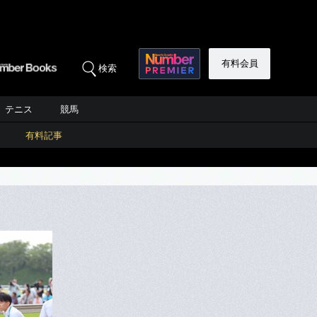
有料会員
検索
テニス
競馬
有料記事