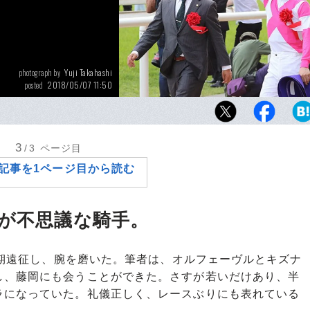
Yuji Takahashi
photograph by
2018/05/07 11:50
posted
藤岡佑介騎手は土曜日に京都新聞杯を勝ち、日
マイルでGI初勝利を手にした。これがキャリ
る雰囲気もある。
3
/3
ページ目
記事を1ページ目から読む
のが不思議な騎手。
長期遠征し、腕を磨いた。筆者は、オルフェーヴルとキズナ
し、藤岡にも会うことができた。さすが若いだけあり、半
ラになっていた。礼儀正しく、レースぶりにも表れている