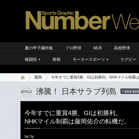
夏の甲子園特集
プロ野球
MLB
高校野球
格闘技
将棋
モータースポーツ
ラグビー
競馬
今年すでに重賞4勝、GIは初勝利。NHKマイル制覇
沸騰！ 日本サラブ列島
BACK NUM
今年すでに重賞4勝、GIは初勝利。
NHKマイル制覇は藤岡佑介の転機だ。
text by