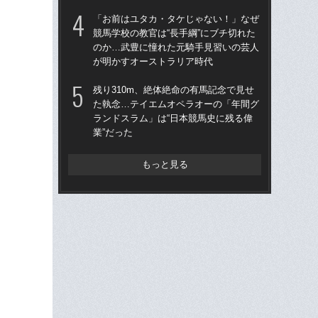
「お前はユタカ・タケじゃない！」なぜ
武豊
競馬学校の教官は“長手綱”にブチ切れた
も
のか…武豊に憧れた元騎手見習いの芸人
した
が明かすオーストラリア時代
が“
残り310m、絶体絶命の有馬記念で見せ
武
た執念…テイエムオペラオーの「年間グ
が
ランドスラム」は“日本競馬史に残る偉
知ら
業”だった
もっと見る