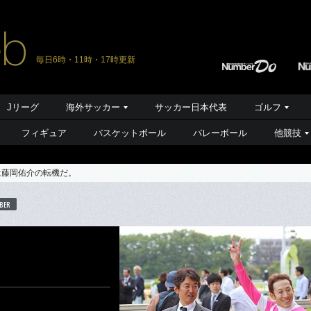
毎日6時・11時・17時更新
Jリーグ
海外サッカー
サッカー日本代表
ゴルフ
フィギュア
バスケットボール
バレーボール
他競技
は藤岡佑介の転機だ。
BER