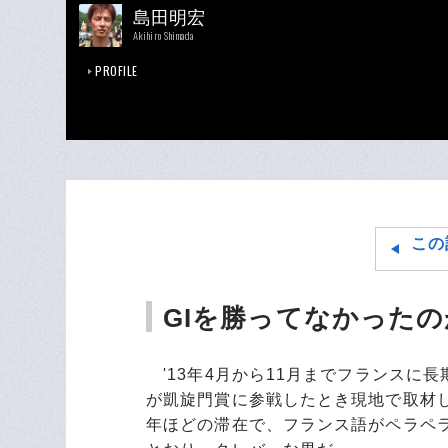
島田明宏
Akihiro Shimada
PROFILE
この
GIを勝ってなかった
'13年4月から11月までフランスに
が凱旋門賞に参戦したとき現地で取材
年ほどの滞在で、フランス語がペラペ