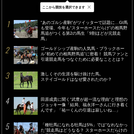
×
ここから競技を選択できます
最新
24時間
週間
“あのゴルシ産駒”がツイッターで話題に…GI馬
も登場、今年も“スターホースだらけ”の相馬野
馬追がつくる第2の馬生「9割ほどが元競走
馬」
ゴールドシップ産駒の人気馬・ブラックホー
ル“初めての相馬野馬追”に密着！ 競馬ファンと
引退競走馬をつなぐために必要なこととは？
激しくその生涯を駆け抜けた馬。
ステイゴールドはなぜ愛されたのか？
田原成貴に聞く“武豊が超一流な理由”と理想の
ジョッキー像「結局、福永洋一さんに行き着く
んです」「祐一くんの引退は寂しいね…」
「種牡馬になれる牡馬は5%」では“なれなかっ
た”競走馬はどうなる？ スターホースだらけの