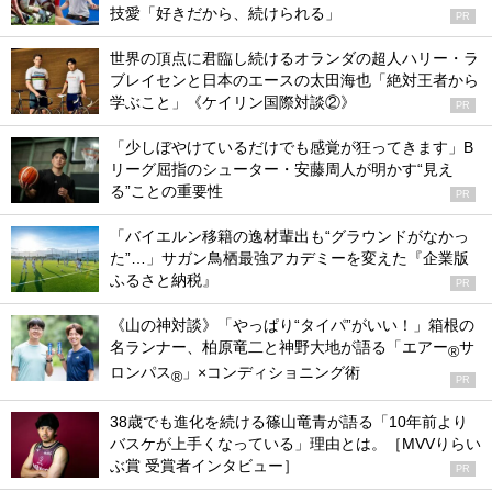
技愛「好きだから、続けられる」
PR
世界の頂点に君臨し続けるオランダの超人ハリー・ラ
ブレイセンと日本のエースの太田海也「絶対王者から
学ぶこと」《ケイリン国際対談②》
PR
「少しぼやけているだけでも感覚が狂ってきます」B
リーグ屈指のシューター・安藤周人が明かす“見え
る”ことの重要性
PR
「バイエルン移籍の逸材輩出も“グラウンドがなかっ
た”…」サガン鳥栖最強アカデミーを変えた『企業版
ふるさと納税』
PR
《山の神対談》「やっぱり“タイパ”がいい！」箱根の
名ランナー、柏原竜二と神野大地が語る「エアー
サ
®
ロンパス
」×コンディショニング術
®
PR
38歳でも進化を続ける篠山竜青が語る「10年前より
バスケが上手くなっている」理由とは。［MVVりらい
ぶ賞 受賞者インタビュー］
PR