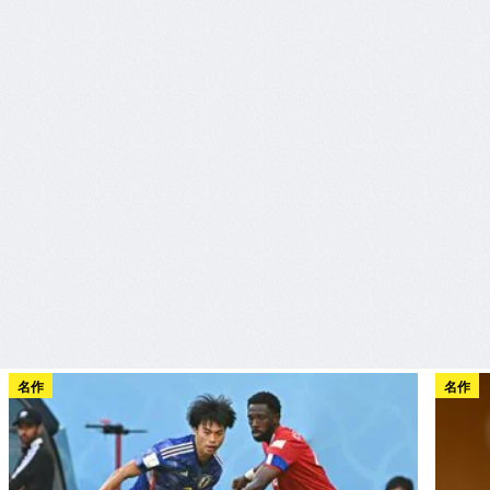
名作
名作