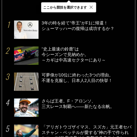
×
ここから競技を選択できます
最新
24時間
週間
3年の時を経て“帝王”がF1に帰還！
シューマッハーの復帰は成功するか？
“史上最速の鈴鹿”は
今シーズンで見納めか。
～カギは中高速セクターにあり～
可夢偉が10位に終わった3つの理由。
不運を克服し、日本人2人目の快挙！
さらば王者。F・アロンソ、
三大レース制覇へ――新たなる出帆。
「アリガトウゴザイマス、スズカ」元王者セバ
スチャン・ベッテルが愛する“神の手で作られ