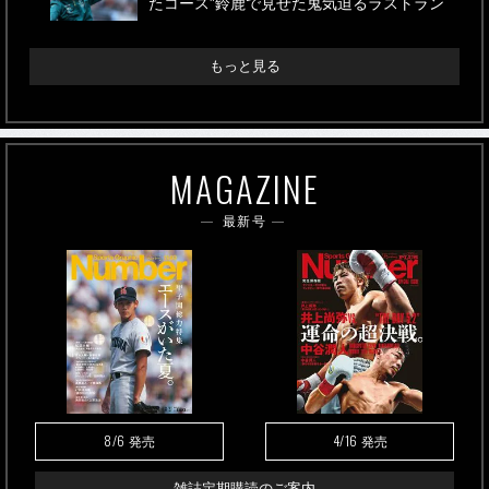
たコース”鈴鹿で見せた鬼気迫るラストラン
もっと見る
MAGAZINE
最新号
8/6
4/16
発売
発売
雑誌定期購読のご案内