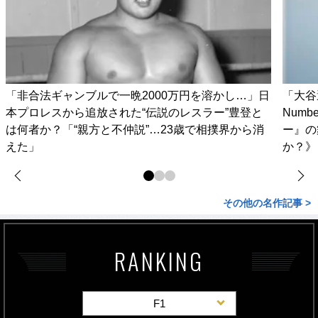
「非合法ギャンブルで一晩2000万円を溶かし…」日
「大谷
本プロレスから追放された“伝説のレスラー”豊登と
Num
は何者か？「“親方と不仲説”…23歳で相撲界から消
ー』の
えた」
か？》
その他の名作記事 >
RANKING
F1