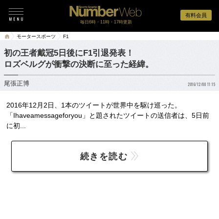
有料会員
毎日6時・11時・17時更新
モータースポーツ
F1
初の王者戴冠5日後にF1引退発表！
ロズベルグが衝撃の決断に至った経緯。
尾張正博
2016/12/08 11:15
2016年12月2日、1本のツイートが世界中を駆け巡った。
「Ihaveamessageforyou」と題されたツイートの送信者は、5日前
に初...
続きを読む