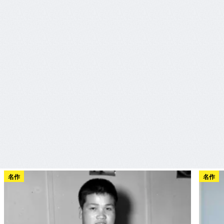
名作
名作