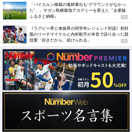
「バイエルン移籍の逸材輩出も“グラウンドがなかっ
た”…」サガン鳥栖最強アカデミーを変えた『企業版
ふるさと納税』
PR
《ラグビー界と体操界の同学年レジェンド対談》初対
面のリーチマイケルと内村航平が本音で語り合った競
技愛「好きだから、続けられる」
PR