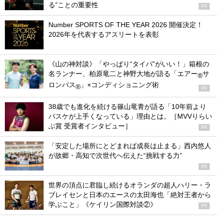
る”ことの重要性
PR
Number SPORTS OF THE YEAR 2026 開催決定！
2026年を代表するアスリートを表彰
《山の神対談》「やっぱり“タイパ”がいい！」箱根の
名ランナー、柏原竜二と神野大地が語る「エアー
サ
®
ロンパス
」×コンディショニング術
®
PR
38歳でも進化を続ける篠山竜青が語る「10年前より
バスケが上手くなっている」理由とは。［MVVりらい
ぶ賞 受賞者インタビュー］
PR
「安定した場所にとどまれば成長は止まる」西内悠人
が故郷・高知で次世代へ伝えた“挑戦する力”
PR
世界の頂点に君臨し続けるオランダの超人ハリー・ラ
ブレイセンと日本のエースの太田海也「絶対王者から
学ぶこと」《ケイリン国際対談②》
PR