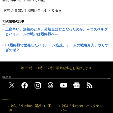
[有料会員限定] お問い合わせ・Ｑ＆Ａ
F1の前後の記事
王座争い、決着のとき。分岐点はどこだったのか。～ロズベルグ
とハミルトンの戦いは最終戦へ～
F1最終戦で勃発したハミルトン造反。チームの戦略介入、やりす
ぎの域？
毎日6時・11時・17時に最新記事をお届けします
FOLLOW US
MAGAZINE
雑誌『Number』購読のご案
雑誌『Number』バックナン
内
バー