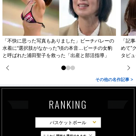
「不快に思った写真もありました」ビーチバレーの
「記事
水着に“選択肢がなかった”頃の本音…ビーチの女豹
めて”
と呼ばれた浦田聖子を救った「出産と部活指導」
タビュ
その他の名作記事 >
RANKING
バスケットボール
×
ここから競技を選択できます