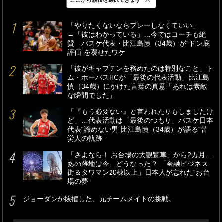
最新
24時間
週間
「やりたくないならプレーしなくていい」
→「彼はわかっている」…今ではコーチも絶
賛 バスケ代表・比江島慎（34歳）が“ドン底
評価”を覆せたワケ
「彼がキャプテンを務めたのは特別なこと」ト
ム・ホーバスHCが「最後の代表活動」比江島
慎（34歳）にかけた言葉の真意「あれは素敵
な瞬間でした」
「『もう必要ない』と言われたりもしましたけ
ど」…代表活動は「最後のつもり」バスケ日本
代表“諦めない男”比江島慎（34歳）が語る“苦
労人の軌跡”
「さよなら！ お台場の大観覧車」から2カ月…
あの跡地は今、どうなった？ 「金融ビジネス
街＆タワマン20棟以上」日本人が忘れた“お台
場の夢”
ジョーダンが抜擢した、元チームメイトの挑戦。