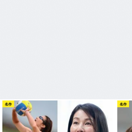
名作
名作