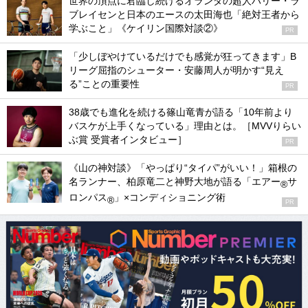
世界の頂点に君臨し続けるオランダの超人ハリー・ラ
ブレイセンと日本のエースの太田海也「絶対王者から
学ぶこと」《ケイリン国際対談②》
PR
「少しぼやけているだけでも感覚が狂ってきます」B
リーグ屈指のシューター・安藤周人が明かす“見え
る”ことの重要性
PR
38歳でも進化を続ける篠山竜青が語る「10年前より
バスケが上手くなっている」理由とは。［MVVりらい
ぶ賞 受賞者インタビュー］
PR
《山の神対談》「やっぱり“タイパ”がいい！」箱根の
名ランナー、柏原竜二と神野大地が語る「エアー
サ
®
ロンパス
」×コンディショニング術
®
PR