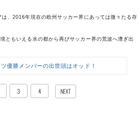
は、2016年現在の欧州サッカー界にあっては微々たる存
辺境ともいえる水の都から再びサッカー界の荒波へ漕ぎ出
イツ優勝メンバーの出世頭はオッド！
3
4
NEXT