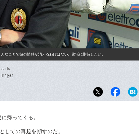
そんなことで彼の情熱が消えるわけはない。復活に期待したい。
raph by
 Images
場に帰ってくる。
としての再起を期すのだ。