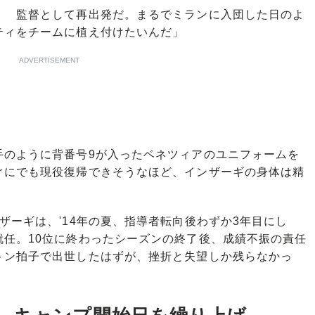
！ 監督として再出発だ。まるでミランに入団した日のよ
ティをチームに植え付けたいんだ」
ADVERTISEMENT
のように背番号9が入ったベネツィアのユニフォームを
ぐにでも現役復帰できそうなほど、インザーギの身体は精
ーギは、'14年の夏、指導者転向後わずか3年目にし
就任。10位に終わったシーズンの終了後、成績不振の責任
トン拍子で出世したはずが、挫折と失望しか残らなかっ