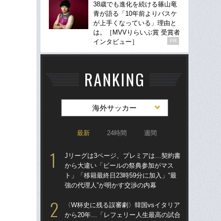
38歳でも進化を続ける篠山竜
青が語る「10年前よりバスケ
が上手くなっている」理由と
は。［MVVりらいぶ賞 受賞者
インタビュー］
PR
RANKING
海外サッカー
最新
24時間
週間
Jリーグは3ページ、プレミアは…契約書
Jリ
から大違い「ビールの祭典参加がマス
か
ト」「移籍最終日23時59分に加入」“最
ト」
強の代理人”が明かす交渉の内幕
強の
〈W杯史に残る誤審劇〉韓国vsイタリア
〈W
から20年…「レフェリー人生最高の試合
から