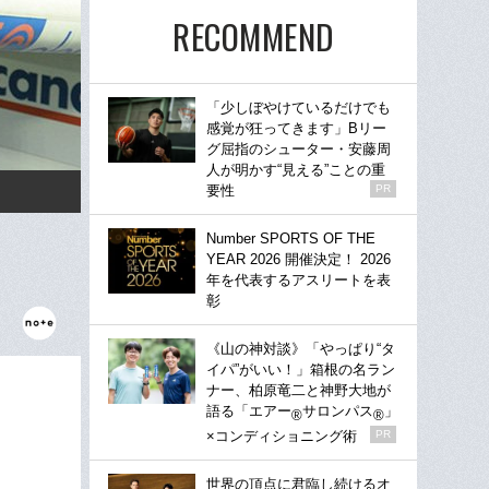
RECOMMEND
「少しぼやけているだけでも
感覚が狂ってきます」Bリー
グ屈指のシューター・安藤周
人が明かす“見える”ことの重
要性
PR
Number SPORTS OF THE
YEAR 2026 開催決定！ 2026
年を代表するアスリートを表
彰
《山の神対談》「やっぱり“タ
イパ”がいい！」箱根の名ラン
ナー、柏原竜二と神野大地が
語る「エアー
サロンパス
」
®
®
×コンディショニング術
PR
世界の頂点に君臨し続けるオ