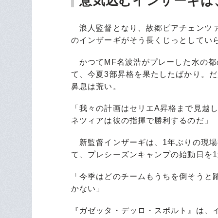
意気込むインザーギは
浪人監督となり、故郷ピアチェンツァ
のインザーギがそう長くじっとしてい
かつてMF名波浩がプレーした水の都
て、今夏3部昇格を果たしたばかり。
鼻息は荒い。
「我々の計画はセリエA昇格まで見越し
ネツィアは彼の指揮で勝利するのだ」
新監督インザーギは、1年ぶりの現場
て、プレシーズンキャンプの始動日を
「今季はどのチームもうちを倒そうと
かない」
『ガゼッタ・デッロ・スポルト』は、