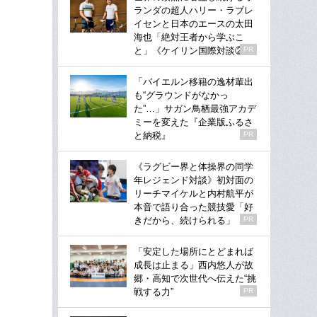
ランダの超人ハリー・ラブレ
イセンと日本のエースの太田
海也「絶対王者から学ぶこ
と」《ケイリン国際対談②》
PR
「バイエルン移籍の逸材輩出
も“グラウンドがなかっ
た”…」サガン鳥栖最強アカデ
ミーを変えた『企業版ふるさ
と納税』
PR
《ラグビー界と体操界の同学
年レジェンド対談》初対面の
リーチマイケルと内村航平が
本音で語り合った競技愛「好
きだから、続けられる」
PR
「安定した場所にとどまれば
成長は止まる」西内悠人が故
郷・高知で次世代へ伝えた“挑
戦する力”
PR