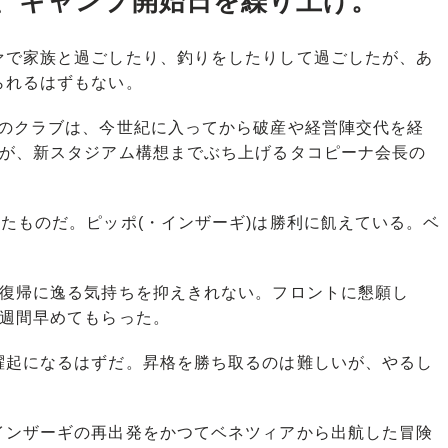
、キャンプ開始日を繰り上げ。
で家族と過ごしたり、釣りをしたりして過ごしたが、あ
られるはずもない。
のクラブは、今世紀に入ってから破産や経営陣交代を経
だが、新スタジアム構想までぶち上げるタコピーナ会長の
たものだ。ピッポ(・インザーギ)は勝利に飢えている。ベ
復帰に逸る気持ちを抑えきれない。フロントに懇願し
1週間早めてもらった。
躍起になるはずだ。昇格を勝ち取るのは難しいが、やるし
インザーギの再出発をかつてベネツィアから出航した冒険