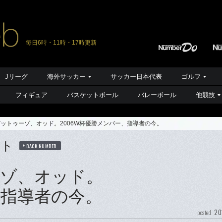
毎日6時・11時・17時更新
Jリーグ
海外サッカー
サッカー日本代表
ゴルフ
フィギュア
バスケットボール
バレーボール
他競技
ットゥーゾ、オッド。2006W杯優勝メンバー、指導者の今。
ート
BACK NUMBER
ゾ、オッド。
、指導者の今。
20
posted