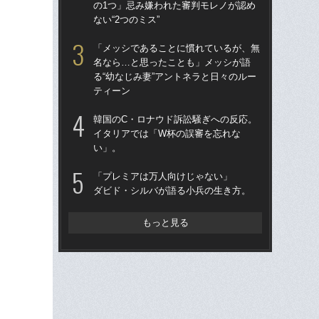
の1つ」忌み嫌われた審判モレノが認め
の
ない“2つのミス”
ない
「メッシであることに慣れているが、無
“日
名なら…と思ったことも」メッシが語
言
る“幼なじみ妻”アントネラと日々のルー
移
ティーン
た
市
韓国のC・ロナウド訴訟騒ぎへの反応。
イタリアでは「W杯の誤審を忘れな
＜
い」。
っ
す“
「プレミアは万人向けじゃない」
の
ダビド・シルバが語る小兵の生き方。
「
記者
もっと見る
律
も