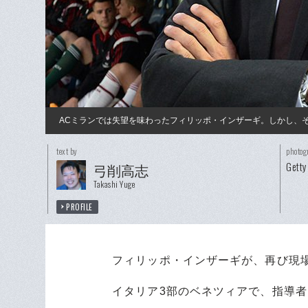
ACミランでは失望を味わったフィリッポ・インザーギ。しかし、
text by
photog
Getty
弓削高志
Takashi Yuge
PROFILE
フィリッポ・インザーギが、再び現
イタリア3部のベネツィアで、指導者