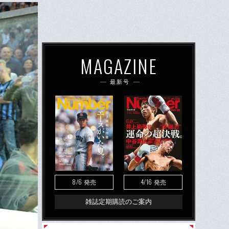
MAGAZINE
最新号
8/6
4/16
発売
発売
雑誌定期購読のご案内