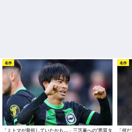
名作
名作
「ミトマが骨折していたかも…」三笘薫への“悪質タ
「何だ