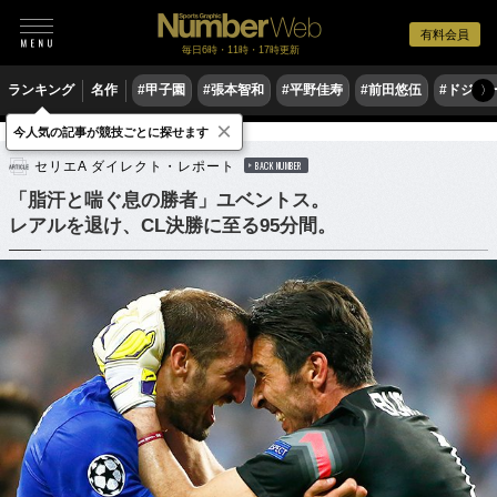
有料会員
毎日6時・11時・17時更新
ランキング
名作
#甲子園
#張本智和
#平野佳寿
#前田悠伍
#ドジャ
〉
×
今人気の記事が競技ごとに探せます
サッカー
海外サッカー
セリエA
セリエA ダイレクト・レポート
BACK NUMBER
「脂汗と喘ぐ息の勝者」ユベントス。
レアルを退け、CL決勝に至る95分間。