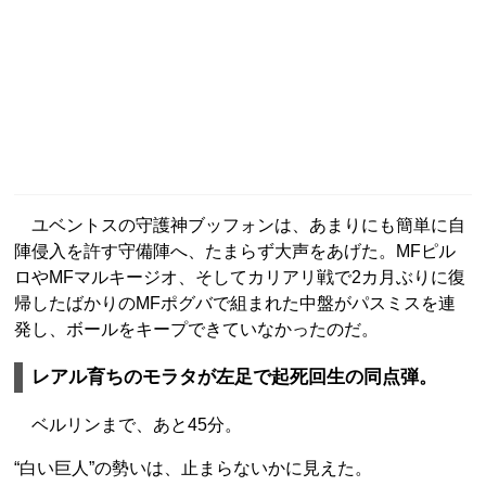
ユベントスの守護神ブッフォンは、あまりにも簡単に自
陣侵入を許す守備陣へ、たまらず大声をあげた。MFピル
ロやMFマルキージオ、そしてカリアリ戦で2カ月ぶりに復
帰したばかりのMFポグバで組まれた中盤がパスミスを連
発し、ボールをキープできていなかったのだ。
レアル育ちのモラタが左足で起死回生の同点弾。
ベルリンまで、あと45分。
“白い巨人”の勢いは、止まらないかに見えた。