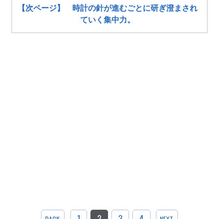
【次ページ】 時計の針が進むごとに研ぎ澄まされ
ていく集中力。
1
2
3
4
BACK
NEXT