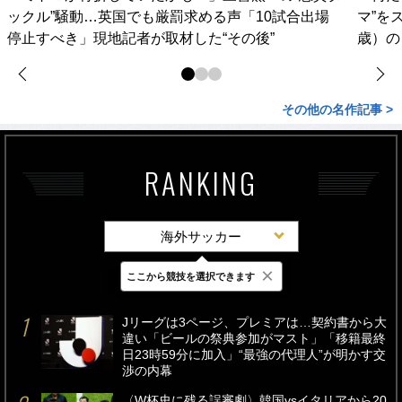
ックル”騒動…英国でも厳罰求める声「10試合出場
マ”を
停止すべき」現地記者が取材した“その後”
歳）の
その他の名作記事 >
RANKING
海外サッカー
×
ここから競技を選択できます
最新
24時間
週間
Jリーグは3ページ、プレミアは…契約書から大
違い「ビールの祭典参加がマスト」「移籍最終
日23時59分に加入」“最強の代理人”が明かす交
渉の内幕
〈W杯史に残る誤審劇〉韓国vsイタリアから20