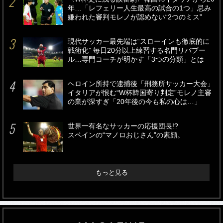
年…「レフェリー人生最高の試合の1つ」忌み
嫌われた審判モレノが認めない“2つのミス”
現代サッカー最先端は“スローインも徹底的に
戦術化” 毎日20分以上練習する名門リバプー
ル…専門コーチが明かす「3つの分類」とは
ヘロイン所持で逮捕後「刑務所サッカー大会」
イタリアが恨む“W杯韓国寄り判定”モレノ主審
の業が深すぎ「20年後の今も私の心は…」
世界一有名なサッカーの応援団長!?
スペインの“マノロおじさん”の素顔。
もっと見る