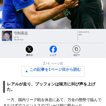
photograph by
弓削高志
AFLO
text by
Takashi Yuge
ポスト
シェア
コピー
2
/4
ページ目
この記事を1ページ目から読む
レアルが走り、ブッフォンは味方に叫び声を上げ
た。
一方、国内リーグ戦を休息にあて、万全の態勢で臨んで
きたはずのユベントスのプレーは妙に軽かった。