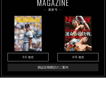
MAGAZINE
最新号
8/6
4/16
発売
発売
雑誌定期購読のご案内