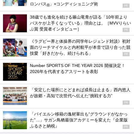
ロンパス
」×コンディショニング術
®
PR
38歳でも進化を続ける篠山竜青が語る「10年前より
バスケが上手くなっている」理由とは。［MVVりらい
ぶ賞 受賞者インタビュー］
PR
《ラグビー界と体操界の同学年レジェンド対談》初対
面のリーチマイケルと内村航平が本音で語り合った競
技愛「好きだから、続けられる」
PR
Number SPORTS OF THE YEAR 2026 開催決定！
2026年を代表するアスリートを表彰
「安定した場所にとどまれば成長は止まる」西内悠人
が故郷・高知で次世代へ伝えた“挑戦する力”
PR
「バイエルン移籍の逸材輩出も“グラウンドがなかっ
た”…」サガン鳥栖最強アカデミーを変えた『企業版
ふるさと納税』
PR