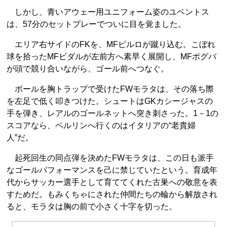
しかし、青いアウェー用ユニフォーム姿のユベントス
は、57分のセットプレーでついに目を覚ました。
エリア右サイドのFKを、MFピルロが蹴り込む。こぼれ
球を拾ったMFビダルが左前方へ素早く展開し、MFポグバ
が頭で競り合いながら、ゴール前へつなぐ。
ボールを胸トラップで受けたFWモラタは、その落ち際
を左足で低く叩きつけた。シュートはGKカシージャスの
手を弾き、レアルのゴールネットへ突き刺さった。1－1の
スコアなら、ベルリンへ行くのはイタリアの“老貴婦
人”だ。
起死回生の同点弾を決めたFWモラタは、この日も派手
なゴールパフォーマンスを己に禁じていたという。育成年
代からサッカー選手として育ててくれた古巣への敬意を表
すためだ。もみくちゃにされた仲間たちの輪から解放され
ると、モラタは胸の前で小さく十字を切った。